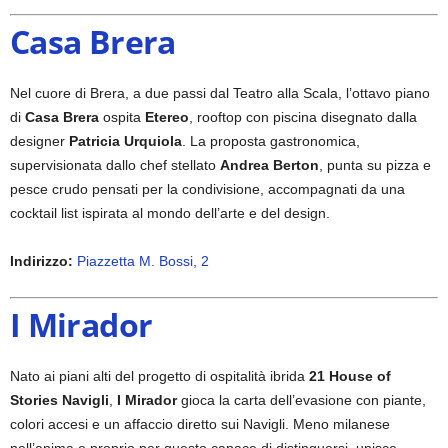
Casa Brera
Nel cuore di Brera, a due passi dal Teatro alla Scala, l’ottavo piano
di
Casa Brera
ospita
Etereo
, rooftop con piscina disegnato dalla
designer
Patricia Urquiola
. La proposta gastronomica,
supervisionata dallo chef stellato
Andrea Berton
, punta su pizza e
pesce crudo pensati per la condivisione, accompagnati da una
cocktail list ispirata al mondo dell’arte e del design.
Indirizzo:
Piazzetta M. Bossi, 2
I Mirador
Nato ai piani alti del progetto di ospitalità ibrida
21 House of
Stories Navigli
,
I Mirador
gioca la carta dell’evasione con piante,
colori accesi e un affaccio diretto sui Navigli. Meno milanese
nell’anima e proprio per questo capace di distinguersi, unisce