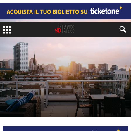
GASTRO MILANO
MAPPE DEL GUSTO
di
Juri Signorini
-
6 Luglio 2026
853