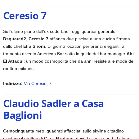
Ceresio 7
Sull’ultimo piano dell’ex sede Enel, oggi quartier generale
Dsquared2
,
Ceresio 7
affianca due piscine a una cucina firmata
dallo chef
Elio Sironi
. Di giorno location per pranzi eleganti, al
tramonto diventa American Bar sotto la guida del bar manager
Abi
El Attaoui
: un mood cosmopolita che da anni resiste alle mode dei
rooftop milanesi.
Indirizzo:
Via Ceresio, 7
Claudio Sadler a Casa
Baglioni
Centocinquanta metri quadrati affacciati sullo skyline cittadino
ospitano il rooftop di
Casa Baglioni
, dove la cucina porta la firma