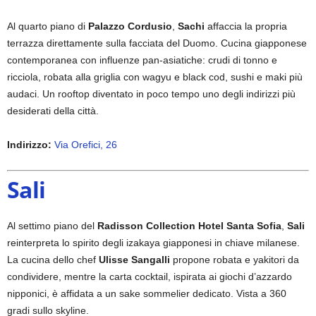
Al quarto piano di
Palazzo Cordusio
,
Sachi
affaccia la propria
terrazza direttamente sulla facciata del Duomo. Cucina giapponese
contemporanea con influenze pan-asiatiche: crudi di tonno e
ricciola, robata alla griglia con wagyu e black cod, sushi e maki più
audaci. Un rooftop diventato in poco tempo uno degli indirizzi più
desiderati della città.
Indirizzo:
Via Orefici, 26
Sali
Al settimo piano del
Radisson Collection Hotel Santa Sofia
,
Sali
reinterpreta lo spirito degli izakaya giapponesi in chiave milanese.
La cucina dello chef
Ulisse Sangalli
propone robata e yakitori da
condividere, mentre la carta cocktail, ispirata ai giochi d’azzardo
nipponici, è affidata a un sake sommelier dedicato. Vista a 360
gradi sullo skyline.