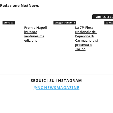
Redazione No#News
ARTICOLI C
cronaca
enogastronomia
salut
Premio Napoli
La 77ª Fiera
inDanza
Nazionale del
ventunesima
Peperone di
edizione
Carmagnola si
presenta a
Torino
SEGUICI SU INSTAGRAM
@NONEWSMAGAZINE