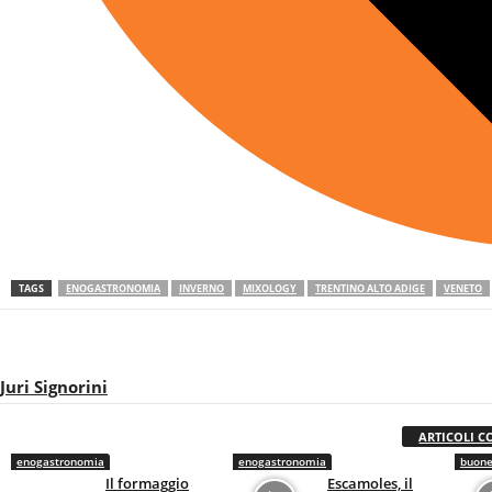
TAGS
ENOGASTRONOMIA
INVERNO
MIXOLOGY
TRENTINO ALTO ADIGE
VENETO
Juri Signorini
ARTICOLI C
enogastronomia
enogastronomia
buone
Il formaggio
Escamoles, il