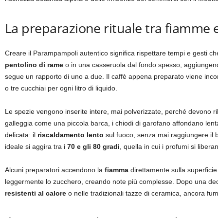
La preparazione rituale tra fiamme 
Creare il Parampampoli autentico significa rispettare tempi e gesti ch
pentolino di rame
o in una casseruola dal fondo spesso, aggiungend
segue un rapporto di uno a due. Il caffè appena preparato viene inc
o tre cucchiai per ogni litro di liquido.
Le spezie vengono inserite intere, mai polverizzate, perché devono r
galleggia come una piccola barca, i chiodi di garofano affondano lentam
delicata: il
riscaldamento lento
sul fuoco, senza mai raggiungere il b
ideale si aggira tra i
70 e gli 80 gradi
, quella in cui i profumi si libe
Alcuni preparatori accendono la
fiamma
direttamente sulla superficie 
leggermente lo zucchero, creando note più complesse. Dopo una decina 
resistenti al calore
o nelle tradizionali tazze di ceramica, ancora fu