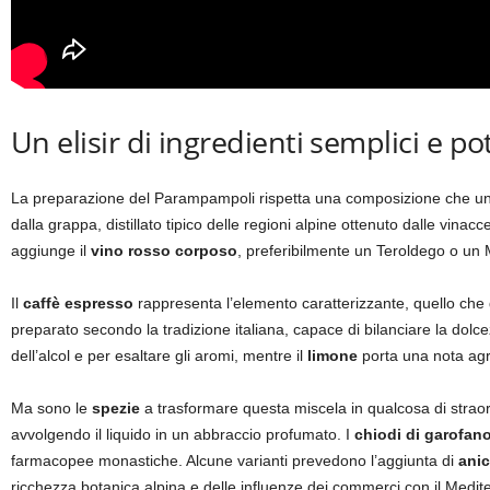
Un elisir di ingredienti semplici e po
La preparazione del Parampampoli rispetta una composizione che unis
dalla grappa, distillato tipico delle regioni alpine ottenuto dalle vina
aggiunge il
vino rosso corposo
, preferibilmente un Teroldego o un M
Il
caffè espresso
rappresenta l’elemento caratterizzante, quello che
preparato secondo la tradizione italiana, capace di bilanciare la dolcez
dell’alcol e per esaltare gli aromi, mentre il
limone
porta una nota agru
Ma sono le
spezie
a trasformare questa miscela in qualcosa di strao
avvolgendo il liquido in un abbraccio profumato. I
chiodi di garofan
farmacopee monastiche. Alcune varianti prevedono l’aggiunta di
anic
ricchezza botanica alpina e delle influenze dei commerci con il Medite