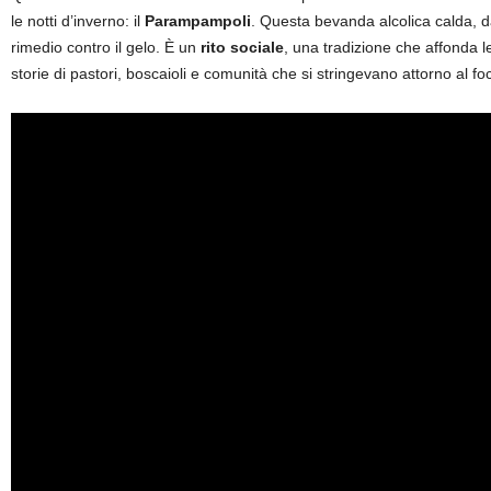
le notti d’inverno: il
Parampampoli
.
Questa bevanda alcolica calda, d
rimedio contro il gelo. È un
rito sociale
, una tradizione che affonda l
storie di pastori, boscaioli e comunità che si stringevano attorno al fo