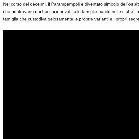
Nel corso dei decenni, il Parampampoli è diventato simbolo dell’
ospi
che rientravano dai boschi innevati, alle famiglie riunite nelle stube 
famiglia che custodiva gelosamente le proprie varianti e i propri segre