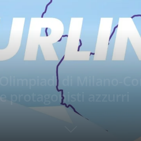
e Olimpiadi di Milano-Co
 e protagonisti azzurri