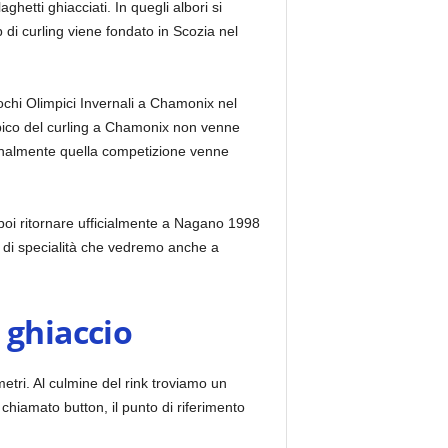
etti ghiacciati. In quegli albori si
 di curling viene fondato in Scozia nel
iochi Olimpici Invernali a Chamonix nel
mpico del curling a Chamonix non venne
finalmente quella competizione venne
 poi ritornare ufficialmente a Nagano 1998
o di specialità che vedremo anche a
 ghiaccio
 metri. Al culmine del rink troviamo un
chiamato button, il punto di riferimento