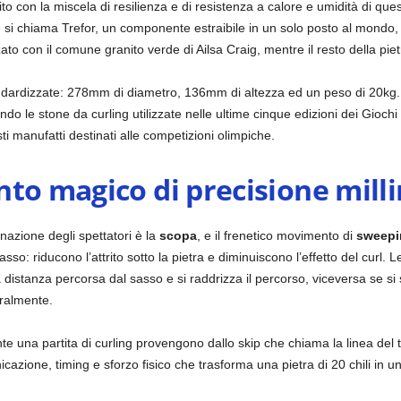
 con la miscela di resilienza e di resistenza a calore e umidità di ques
one si chiama Trefor, un componente estraibile in un solo posto al mondo,
zato con il comune granito verde di Ailsa Craig, mentre il resto della pie
dardizzate: 278mm di diametro, 136mm di altezza ed un peso di 20kg. 
ndo le stone da curling utilizzate nelle ultime cinque edizioni dei Giochi
i manufatti destinati alle competizioni olimpiche.
to magico di precisione mill
inazione degli spettatori è la
scopa
, e il frenetico movimento di
sweepi
asso: riducono l’attrito sotto la pietra e diminuiscono l’effetto del curl
 distanza percorsa dal sasso e si raddrizza il percorso, viceversa se si 
eralmente.
te una partita di curling provengono dallo skip che chiama la linea del 
cazione, timing e sforzo fisico che trasforma una pietra di 20 chili in u