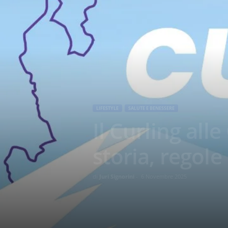
LIFESTYLE
SALUTE E BENESSERE
Il Curling all
storia, regole
di
Juri Signorini
-
6 Novembre 2025
527