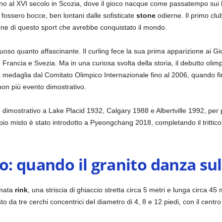
no al XVI secolo in Scozia, dove il gioco nacque come passatempo sui lagh
fossero bocce, ben lontani dalle sofisticate
stone
odierne. Il primo club
ione di questo sport che avrebbe conquistato il mondo.
rtuoso quanto affascinante. Il curling fece la sua prima apparizione ai G
Francia e Svezia. Ma in una curiosa svolta della storia, il debutto oli
a medaglia dal Comitato Olimpico Internazionale fino al 2006, quando 
 non più evento dimostrativo.
o dimostrativo a Lake Placid 1932, Calgary 1988 e Albertville 1992, per
ppio misto è stato introdotto a Pyeongchang 2018, completando il trittic
co: quando il granito danza sul
amata
rink
, una striscia di ghiaccio stretta circa 5 metri e lunga circa 45
da tre cerchi concentrici del diametro di 4, 8 e 12 piedi, con il centro 