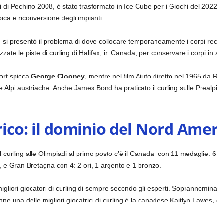
i di Pechino 2008, è stato trasformato in Ice Cube per i Giochi del 2022, 
pica e riconversione degli impianti.
ò, si presentò il problema di dove collocare temporaneamente i corpi recu
izzate le piste di curling di Halifax, in Canada, per conservare i corpi in 
port spicca
George Clooney
, mentre nel film Aiuto diretto nel 1965 da 
 Alpi austriache. Anche James Bond ha praticato il curling sulle Prealpi
rico: il dominio del Nord Amer
 curling alle Olimpiadi al primo posto c’è il Canada, con 11 medaglie: 6
i, e Gran Bretagna con 4: 2 ori, 1 argento e 1 bronzo.
igliori giocatori di curling di sempre secondo gli esperti. Soprannomin
nne una delle migliori giocatrici di curling è la canadese Kaitlyn Lawes