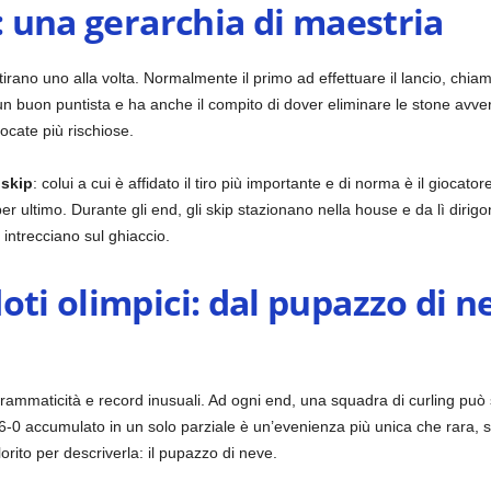
a: una gerarchia di maestria
rano uno alla volta. Normalmente il primo ad effettuare il lancio, chiam
n buon puntista e ha anche il compito di dover eliminare le stone avve
ocate più rischiose.
o
skip
: colui a cui è affidato il tiro più importante e di norma è il giocator
per ultimo. Durante gli end, gli skip stazionano nella house e da lì dirig
i intrecciano sul ghiaccio.
oti olimpici: dal pupazzo di ne
 drammaticità e record inusuali. Ad ogni end, una squadra di curling pu
-0 accumulato in un solo parziale è un’evenienza più unica che rara, so
lorito per descriverla: il pupazzo di neve.