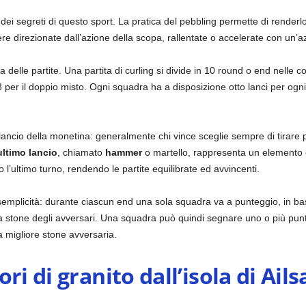
ei segreti di questo sport. La pratica del pebbling permette di renderl
e direzionate dall’azione della scopa, rallentate o accelerate con un’azi
ra delle partite. Una partita di curling si divide in 10 round o end nelle
per il doppio misto. Ogni squadra ha a disposizione otto lanci per ogni i
ico lancio della monetina: generalmente chi vince sceglie sempre di tirare p
ultimo lancio
, chiamato
hammer
o martello, rappresenta un elemento cr
’ultimo turno, rendendo le partite equilibrate ed avvincenti.
 semplicità: durante ciascun end una sola squadra va a punteggio, in ba
ina stone degli avversari. Una squadra può quindi segnare uno o più pun
la migliore stone avversaria.
ri di granito dall’isola di Ails