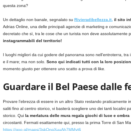
questa zona?
Un dettaglio non banale, segnalato su
Rivieradibellezza.it,
il sito i
Adrias Online, una delle principali agenzie di marketing e comunicazione
decretato che sì, tra le cose che un turista non deve assolutamente pe
instagrammabili del territorio!
I luoghi migliori da cui godere del panorama sono nell’entroterra, tra i
e il mare; ma non solo.
Sono qui indicati tutti con la loro posiz
momento giusto per ottenere uno scatto a prova di like.
Guardare il Bel Paese dalle 
Provare l’ebrezza di essere in un altro Stato restando praticamente 
saliti fino al centro storico, vi basterà scegliere uno dei tanti localin
storico. Qui
la merlatura delle mura regala giochi di luce e ombra
circostanti. Fermati esattamente qui, presso la prima Torre di San Ma
https://goo.gl/maps/3skQnqXuuAh7MMyt6