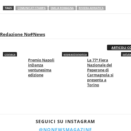
TAGS
COMUNICATI STAMPA
EMILIA ROMAGNA
RIVIERA ADRIATICA
Redazione No#News
ARTICOLI C
cronaca
enogastronomia
salut
Premio Napoli
La 77ª Fiera
inDanza
Nazionale del
ventunesima
Peperone di
edizione
Carmagnola si
presenta a
Torino
SEGUICI SU INSTAGRAM
@NONEWSMAGAZINE