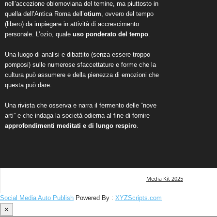
nell’accezione oblomoviana del temine, ma piuttosto in
quella dell’Antica Roma dell’
otium
, ovvero del tempo
(libero) da impiegare in attività di accrescimento
personale. L’ozio, quale
uso ponderato del tempo
.
Una luogo di analisi e dibattito (senza essere troppo
pomposi) sulle numerose sfaccettature e forme che la
cultura può assumere e della pienezza di emozioni che
questa può dare.
Una rivista che osserva e narra il fermento delle “nove
arti” e che indaga la società odierna al fine di fornire
approfondimenti meditati e di lungo respiro
.
Media Kit 2025
Social Media Auto Publish
Powered By :
XYZScripts.com
✕