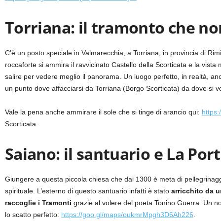
Torriana: il tramonto che non
C’è un posto speciale in Valmarecchia, a Torriana, in provincia di Rimi
roccaforte si ammira il ravvicinato Castello della Scorticata e la vista
salire per vedere meglio il panorama. Un luogo perfetto, in realtà, an
un punto dove affacciarsi da Torriana (Borgo Scorticata) da dove si 
Vale la pena anche ammirare il sole che si tinge di arancio qui:
https
Scorticata.
Saiano: il santuario e La Por
Giungere a questa piccola chiesa che dal 1300 è meta di pellegrinag
spirituale. L’esterno di questo santuario infatti è stato
arricchito da u
raccoglie i Tramonti
grazie al volere del poeta Tonino Guerra. Un n
lo scatto perfetto:
https://goo.gl/maps/oukmrMpgh3D6Ah226
.