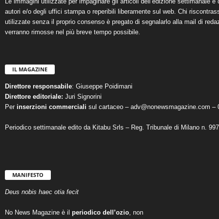
Le immagini utilizzate per impaginare gli articoli dell’edizione settimanale e 
autori e/o degli uffici stampa o reperibili liberamente sul web. Chi riscontra
utilizzate senza il proprio consenso è pregato di segnalarlo alla mail di reda
verranno rimosse nel più breve tempo possibile.
IL MAGAZINE
Direttore responsabile
: Giuseppe Poidimani
Direttore editoriale:
Juri Signorini
Per
inserzioni commerciali
sul cartaceo – adv@nonewsmagazine.com – 
Periodico settimanale edito da Kitabu Srls – Reg. Tribunale di Milano n. 99
MANIFESTO
Deus nobis haec otia fecit
No News Magazine è il
periodico dell’ozio
, non