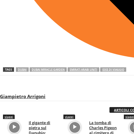
TAGS
DUBAI
DUBAI MIRACLE GARDEN
EMIRATI ARABI UNITI
IDEE DI VIAGGIO
Giampietro Arrigoni
ARTICOLI C
viaggi
viaggi
viaggi
Il gigante di
La tomba di
pietra sul
Charles Pigeon
Danubio:
al cimitero di