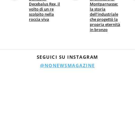
Decebalus Rex, il
Montparnasse:
volto di un re
la storia
scolpito nella
dell’industriale
roccia viva
che progettò la
propria eternità
in bronzo
SEGUICI SU INSTAGRAM
@NONEWSMAGAZINE