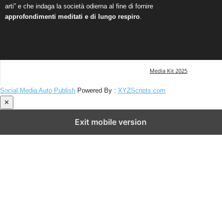
arti” e che indaga la società odierna al fine di fornire
approfondimenti meditati e di lungo respiro
.
Media Kit 2025
Social Media Auto Publish
Powered By :
XYZScripts.com
✕
Exit mobile version