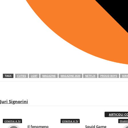
TAGS
CUTIES
LGBT
MAGAZINE
MAGAZINE 2020
NETFLIX
PROUD BOYS
SERI
Juri Signorini
ARTICOLI C
cinema e tv
cinema e tv
musi
Il fenomeno
Squid Game