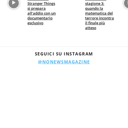
Stranger Things
stagione 3:
si prepara
quando la
all’addio con un
matematica del
documentario
terrore incontra
esclusivo
il finale più
atteso
SEGUICI SU INSTAGRAM
@NONEWSMAGAZINE