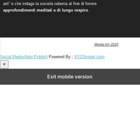
arti” e che indaga la società odierna al fine di fornire
approfondimenti meditati e di lungo respiro
.
Media Kit 2025
Social Media Auto Publish
Powered By :
XYZScripts.com
✕
Exit mobile version