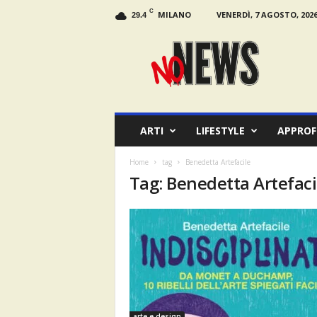
C
MILANO
VENERDÌ, 7 AGOSTO, 202
29.4
N
o
N
e
w
s
M
ARTI
LIFESTYLE
APPROF
a
g
Home
tag
Benedetta Artefacile
a
Tag: Benedetta Artefaci
z
i
n
e
arte e design