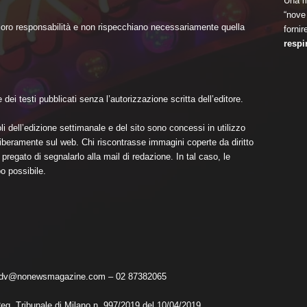
Una ri
“nove 
 loro responsabilità e non rispecchiano necessariamente quella
fornir
respi
dei testi pubblicati senza l’autorizzazione scritta dell’editore.
li dell’edizione settimanale e del sito sono concessi in utilizzo
i liberamente sul web. Chi riscontrasse immagini coperte da diritto
pregato di segnalarlo alla mail di redazione. In tal caso, le
o possibile.
 adv@nonewsmagazine.com – 02 87382065
Reg. Tribunale di Milano n. 997/2019 del 10/04/2019