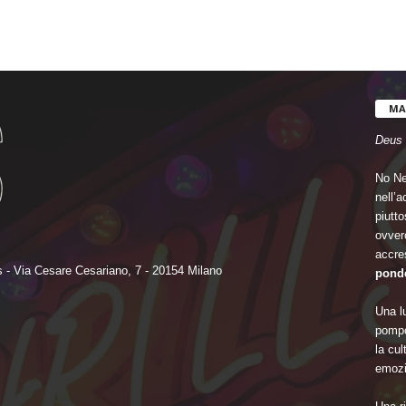
MA
Deus 
No Ne
nell’
piutto
ovvero
accre
 - Via Cesare Cesariano, 7 - 20154 Milano
ponde
Una lu
pompo
la cu
emozi