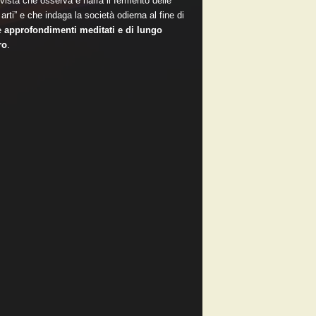
vista che osserva e narra il fermento delle
arti” e che indaga la società odierna al fine di
e
approfondimenti meditati e di lungo
ro
.