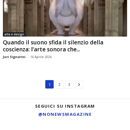
arte e design
Quando il suono sfida il silenzio della
coscienza: l’arte sonora che...
Juri Signorini
-
16 Aprile 2026
1
2
3
SEGUICI SU INSTAGRAM
@NONEWSMAGAZINE