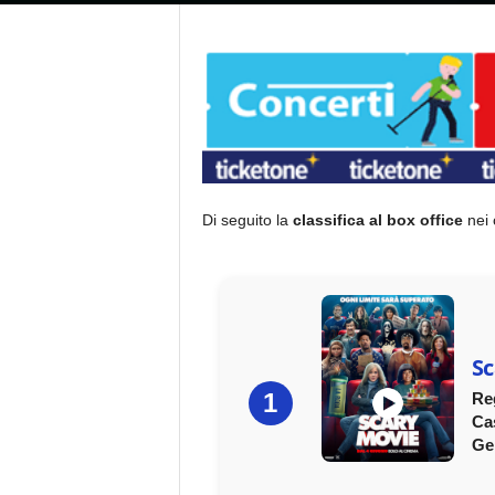
Di seguito la
classifica al box office
nei 
Sc
1
Re
Ca
Ge