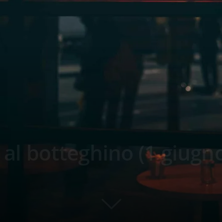
m al botteghino (1 giugn