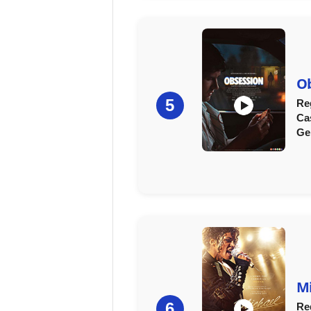
O
5
Re
Ca
Ge
Mi
6
Re