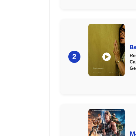
B
2
Re
Ca
Ge
Ma