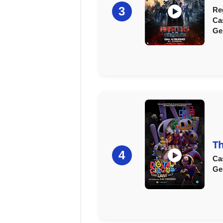
3
Re
Ca
Ge
Th
4
Ca
Ge