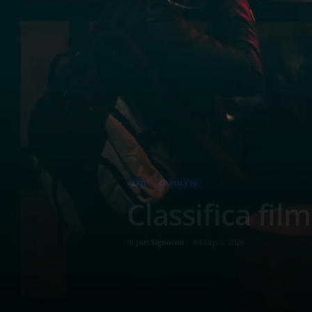
ARTI
CINEMA E TV
Classifica fil
di
Juri Signorini
-
8 Giugno 2026
1366