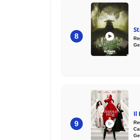
St
8
Re
Ge
Il
9
Re
Ca
Ge