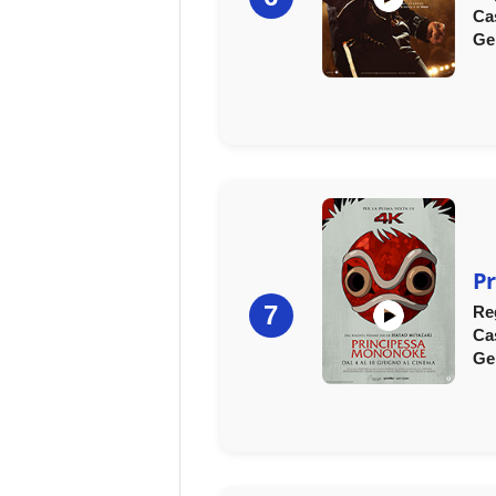
Ca
Ge
P
7
Re
Ca
Ge