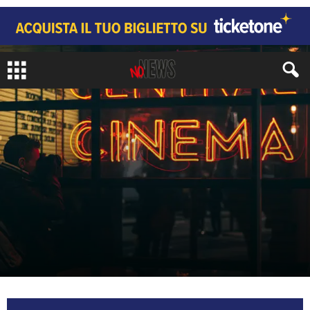
ARTI
CINEMA E TV
di
Juri Signorini
-
18 Maggio 2026
1224