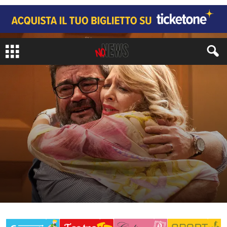
ARTI
TEATRO
di
Tiziana Tallarico
-
15 Gennaio 2016
483