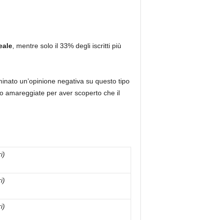
eale
, mentre solo il 33% degli iscritti più
inato un’opinione negativa su questo tipo
no amareggiate per aver scoperto che il
i)
i)
i)