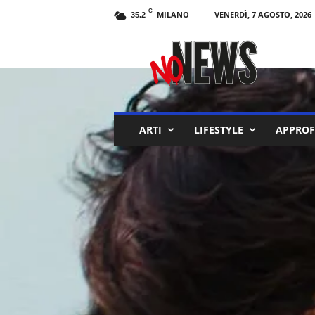
C
MILANO
VENERDÌ, 7 AGOSTO, 2026
35.2
N
o
N
e
w
s
M
ARTI
LIFESTYLE
APPROF
a
g
a
z
i
n
e