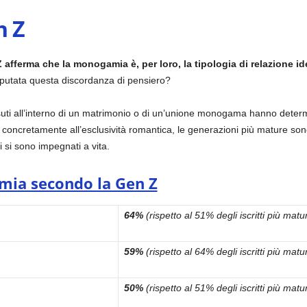
n Z
 afferma che la monogamia è, per loro, la tipologia di relazione id
mputata questa discordanza di pensiero?
suti all’interno di un matrimonio o di un’unione monogama hanno determ
 concretamente all’esclusività romantica, le generazioni più mature so
 si sono impegnati a vita.
mia secondo la Gen Z
64%
(rispetto al 51% degli iscritti più matur
59%
(rispetto al 64% degli iscritti più matur
50%
(rispetto al 51% degli iscritti più matur