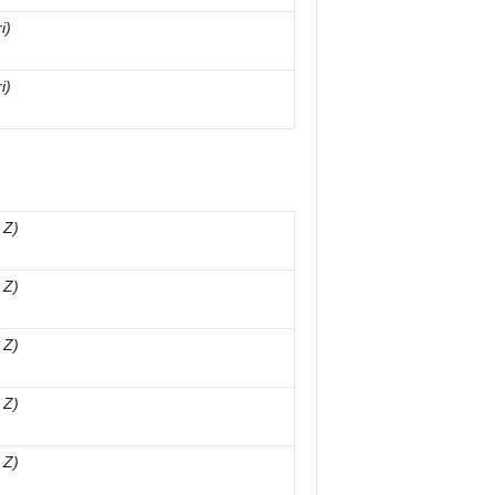
i)
i)
 Z)
 Z)
 Z)
 Z)
 Z)