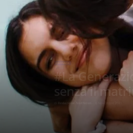
CRONACA
#La Generazi
senza il matr
di
Redazione No#News
-
6 Novembre 2021