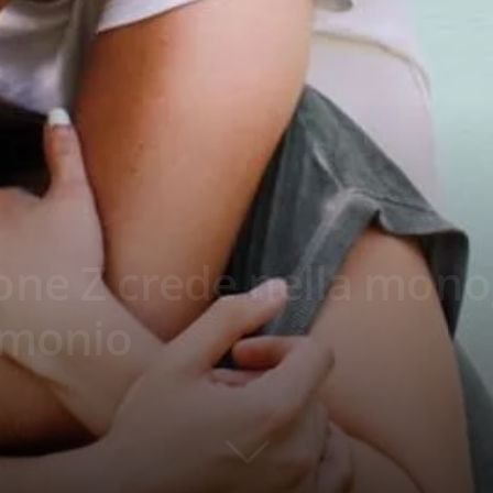
one Z crede nella mon
imonio
435