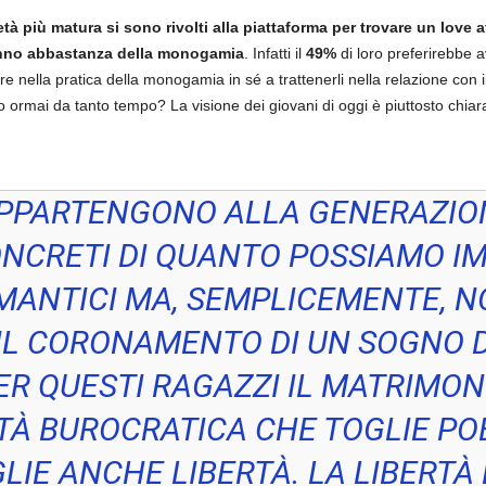
 età più matura si sono rivolti alla piattaforma per trovare un love 
anno abbastanza della monogamia
. Infatti il
49%
di loro preferirebbe 
e nella pratica della monogamia in sé a trattenerli nella relazione con il
 ormai da tanto tempo? La visione dei giovani di oggi è piuttosto chiara
APPARTENGONO ALLA GENERAZIO
CONCRETI DI QUANTO POSSIAMO 
MANTICI MA, SEMPLICEMENTE, 
IL CORONAMENTO DI UN SOGNO D
R QUESTI RAGAZZI IL MATRIMONI
À BUROCRATICA CHE TOGLIE POE
IE ANCHE LIBERTÀ. LA LIBERTÀ 