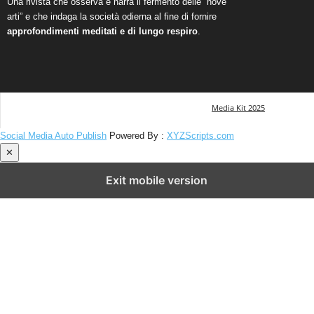
Una rivista che osserva e narra il fermento delle “nove
arti” e che indaga la società odierna al fine di fornire
approfondimenti meditati e di lungo respiro
.
Media Kit 2025
Social Media Auto Publish
Powered By :
XYZScripts.com
✕
Exit mobile version