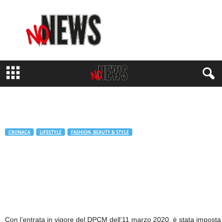
N
o
N
e
w
s
M
a
g
a
z
i
CRONACA
LIFESTYLE
FASHION, BEAUTY & STYLE
n
e
#Ripartiamo dal Made in Italy
di
Redazione No#News
-
13 Marzo 2020
386
Con l’entrata in vigore del DPCM dell’11 marzo 2020, è stata imposta la 