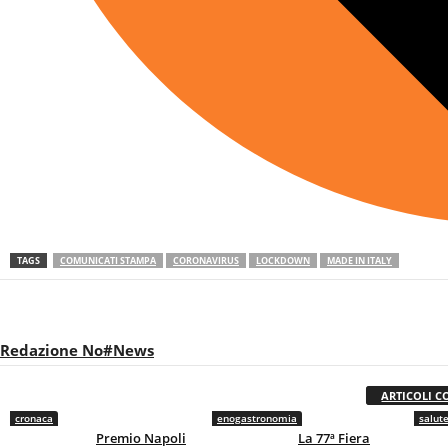
TAGS
COMUNICATI STAMPA
CORONAVIRUS
LOCKDOWN
MADE IN ITALY
Redazione No#News
ARTICOLI C
cronaca
enogastronomia
salut
Premio Napoli
La 77ª Fiera