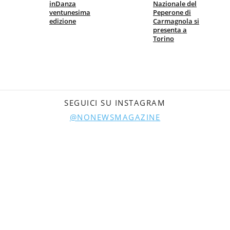
inDanza
Nazionale del
ventunesima
Peperone di
edizione
Carmagnola si
presenta a
Torino
SEGUICI SU INSTAGRAM
@NONEWSMAGAZINE