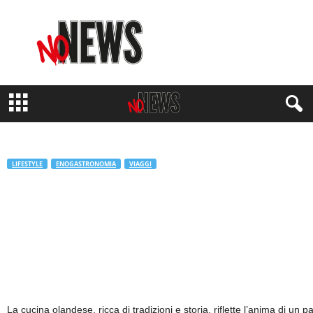
N
o
N
e
w
s
M
a
g
a
z
LIFESTYLE
ENOGASTRONOMIA
VIAGGI
i
Itinerari gastronomici: un viaggio nei
n
e
sapori dei Paesi Bassi
di
Juri Signorini
-
14 Settembre 2023
1151
La cucina olandese, ricca di tradizioni e storia, riflette l’anima di un 