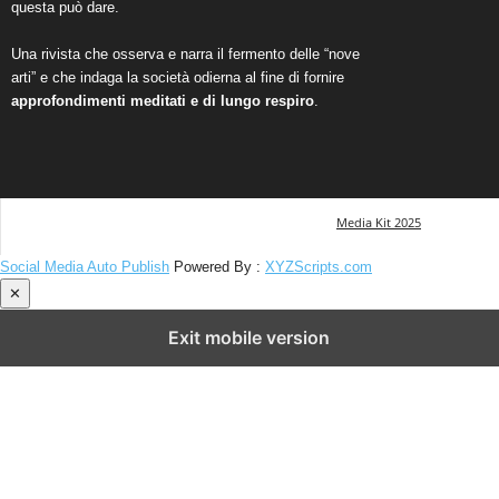
questa può dare.
Una rivista che osserva e narra il fermento delle “nove
arti” e che indaga la società odierna al fine di fornire
approfondimenti meditati e di lungo respiro
.
Media Kit 2025
Social Media Auto Publish
Powered By :
XYZScripts.com
✕
Exit mobile version