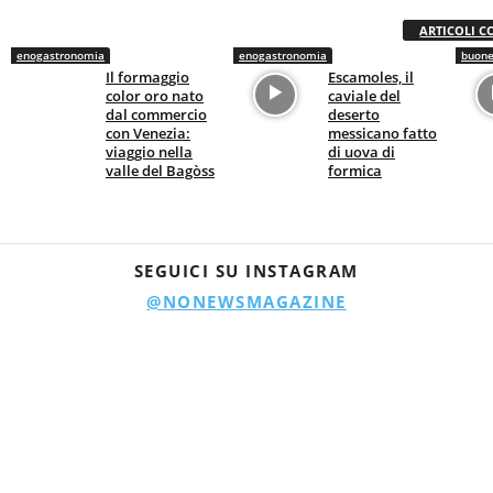
ARTICOLI C
enogastronomia
enogastronomia
buone
Il formaggio
Escamoles, il
color oro nato
caviale del
dal commercio
deserto
con Venezia:
messicano fatto
viaggio nella
di uova di
valle del Bagòss
formica
SEGUICI SU INSTAGRAM
@NONEWSMAGAZINE