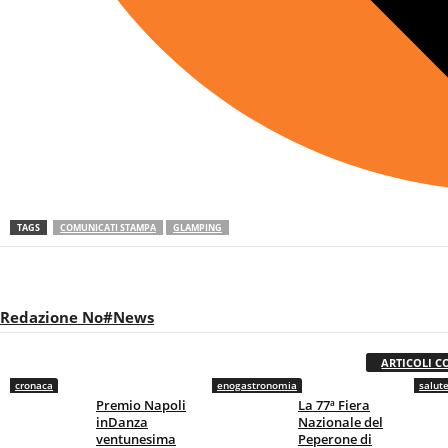
TAGS
COMUNICATI STAMPA
GLAMPING
Redazione No#News
ARTICOLI C
cronaca
enogastronomia
salut
Premio Napoli
La 77ª Fiera
inDanza
Nazionale del
ventunesima
Peperone di