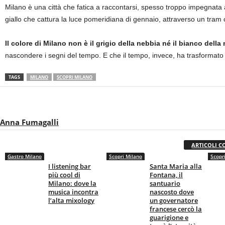
Milano è una città che fatica a raccontarsi, spesso troppo impegnata 
giallo che cattura la luce pomeridiana di gennaio, attraverso un tram ch
Il colore di Milano non è il grigio della nebbia né il bianco della
nascondere i segni del tempo. E che il tempo, invece, ha trasformato 
TAGS
MILANO
SCOPRI MILANO
Anna Fumagalli
ARTICOLI C
Gastro Milano
Scopri Milano
Scopr
I listening bar
Santa Maria alla
più cool di
Fontana, il
Milano: dove la
santuario
musica incontra
nascosto dove
l’alta mixology
un governatore
francese cercò la
guarigione e