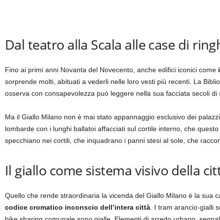
Dal teatro alla Scala alle case di rin
Fino ai primi anni Novanta del Novecento, anche edifici iconici come
sorprende molti, abituati a vederli nelle loro vesti più recenti. La Bib
osserva con consapevolezza può leggere nella sua facciata secoli di 
Ma il Giallo Milano non è mai stato appannaggio esclusivo dei palazzi 
lombarde con i lunghi ballatoi affacciati sul cortile interno, che quest
specchiano nei cortili, che inquadrano i panni stesi al sole, che racco
Il giallo come sistema visivo della 
Quello che rende straordinaria la vicenda del Giallo Milano è la sua 
codice cromatico inconscio dell’intera città
. I tram arancio-gialli
bike sharing comunale sono gialle. Elementi di arredo urbano, segnaleti