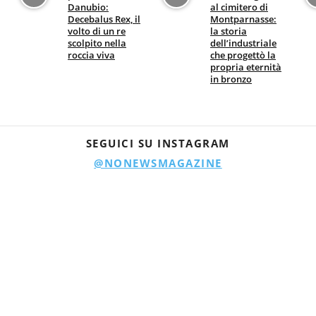
Danubio:
al cimitero di
Decebalus Rex, il
Montparnasse:
volto di un re
la storia
scolpito nella
dell’industriale
roccia viva
che progettò la
propria eternità
in bronzo
SEGUICI SU INSTAGRAM
@NONEWSMAGAZINE