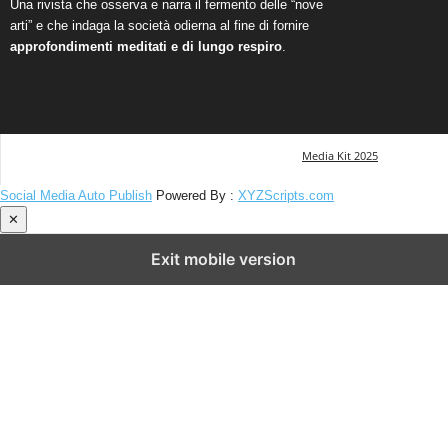
Una rivista che osserva e narra il fermento delle “nove
arti” e che indaga la società odierna al fine di fornire
approfondimenti meditati e di lungo respiro
.
Media Kit 2025
Social Media Auto Publish
Powered By :
XYZScripts.com
✕
Exit mobile version