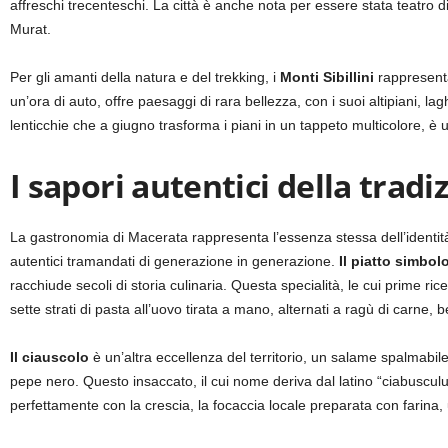
affreschi trecenteschi. La città è anche nota per essere stata teatro di
Murat.
Per gli amanti della natura e del trekking, i
Monti Sibillini
rappresenta
un’ora di auto, offre paesaggi di rara bellezza, con i suoi altipiani, lag
lenticchie che a giugno trasforma i piani in un tappeto multicolore, è 
I sapori autentici della trad
La gastronomia di Macerata rappresenta l’essenza stessa dell’identità
autentici tramandati di generazione in generazione.
Il piatto simbol
racchiude secoli di storia culinaria. Questa specialità, le cui prime ri
sette strati di pasta all’uovo tirata a mano, alternati a ragù di carne, bes
Il ciauscolo
è un’altra eccellenza del territorio, un salame spalmabil
pepe nero. Questo insaccato, il cui nome deriva dal latino “ciabuscul
perfettamente con la crescia, la focaccia locale preparata con farina, 