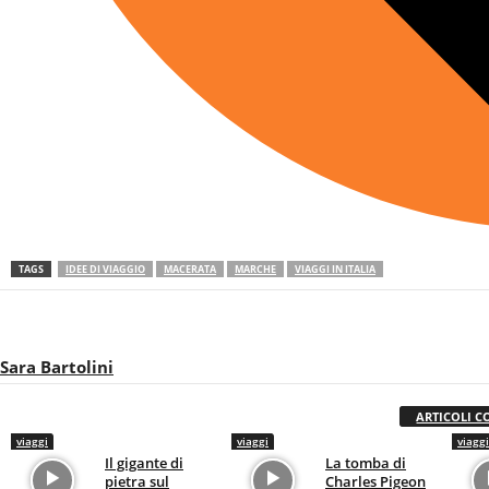
TAGS
IDEE DI VIAGGIO
MACERATA
MARCHE
VIAGGI IN ITALIA
Sara Bartolini
ARTICOLI C
viaggi
viaggi
viaggi
Il gigante di
La tomba di
pietra sul
Charles Pigeon