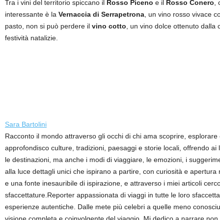
Tra i vini del territorio spiccano il
Rosso Piceno
e il
Rosso Conero
,
interessante è la
Vernaccia di Serrapetrona
, un vino rosso vivace c
pasto, non si può perdere il
vino cotto
, un vino dolce ottenuto dalla
festività natalizie.
Sara Bartolini
Racconto il mondo attraverso gli occhi di chi ama scoprire, esplorare
approfondisco culture, tradizioni, paesaggi e storie locali, offrendo a
le destinazioni, ma anche i modi di viaggiare, le emozioni, i suggerime
alla luce dettagli unici che ispirano a partire, con curiosità e apertur
e una fonte inesauribile di ispirazione, e attraverso i miei articoli ce
sfaccettature.Reporter appassionata di viaggi in tutte le loro sfaccett
esperienze autentiche. Dalle mete più celebri a quelle meno conosciute,
visione completa e coinvolgente del viaggio. Mi dedico a narrare non so