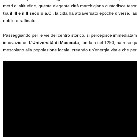
metri di altitudine, questa elegante città marchigiana custodisce tesor
tra il III e il II secolo a.C.
, la città ha attraversato epoche diverse, la
nobile e raffinato.
Passeggiando per le vie del centro storico, si percepisce immediatame
innovazione.
L’Università di Macerata
, fondata nel 1290, ha reso qu
mescolano alla popolazione locale, creando un’energia vitale che per