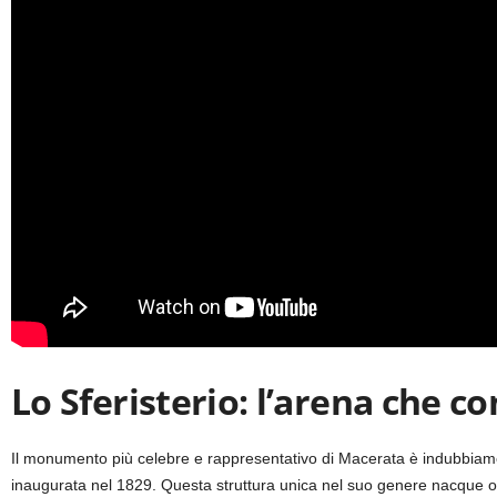
Lo Sferisterio: l’arena che c
Il monumento più celebre e rappresentativo di Macerata è indubbia
inaugurata nel 1829. Questa struttura unica nel suo genere nacque ori