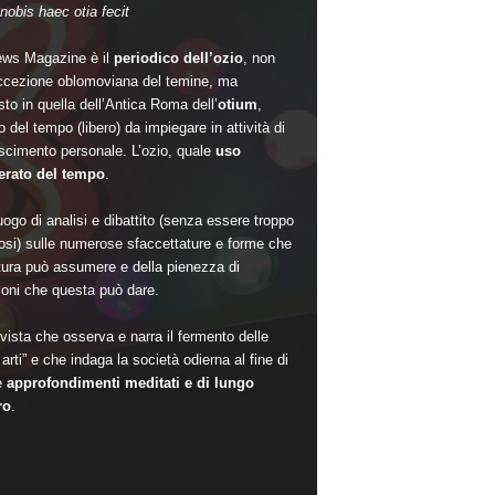
nobis haec otia fecit
ws Magazine è il
periodico dell’ozio
, non
accezione oblomoviana del temine, ma
sto in quella dell’Antica Roma dell’
otium
,
 del tempo (libero) da impiegare in attività di
scimento personale. L’ozio, quale
uso
rato del tempo
.
ogo di analisi e dibattito (senza essere troppo
si) sulle numerose sfaccettature e forme che
ltura può assumere e della pienezza di
oni che questa può dare.
vista che osserva e narra il fermento delle
arti” e che indaga la società odierna al fine di
e
approfondimenti meditati e di lungo
ro
.