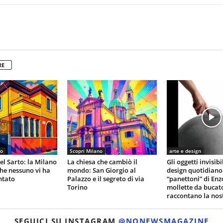
RE
no
Scopri Milano
arte e design
del Sarto: la Milano
La chiesa che cambiò il
Gli oggetti invisibi
he nessuno vi ha
mondo: San Giorgio al
design quotidiano:
ntato
Palazzo e il segreto di via
“panettoni” di Enz
Torino
mollette da bucat
raccontano la nost
SEGUICI SU INSTAGRAM
@NONEWSMAGAZINE