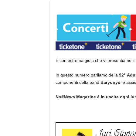
È con estrema gioia che vi presentiamo i
In questo numero parliamo della
92° Adun
componenti della band
Baryonyx
e assi
No#News Magazine è in uscita ogni lu
Juri Signor