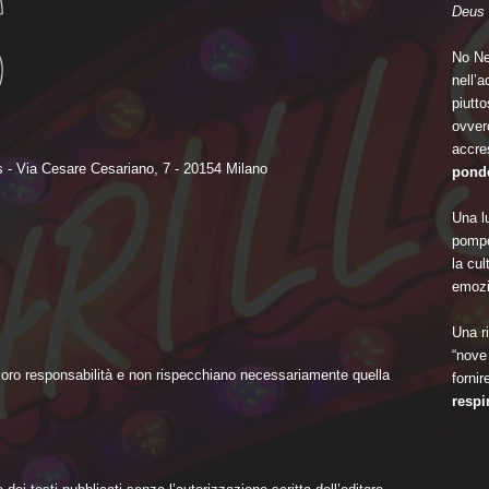
Deus 
No Ne
nell’
piutto
ovvero
accre
 - Via Cesare Cesariano, 7 - 20154 Milano
ponde
Una lu
pompo
la cu
emozi
Una ri
“nove 
 loro responsabilità e non rispecchiano necessariamente quella
fornir
respi