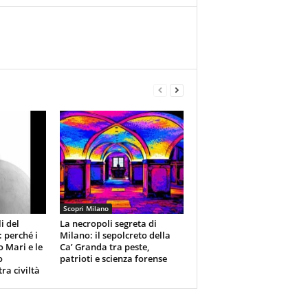
Scopri Milano
li del
La necropoli segreta di
 perché i
Milano: il sepolcreto della
o Mari e le
Ca’ Granda tra peste,
o
patrioti e scienza forense
ra civiltà