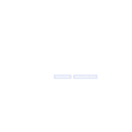
MAGAZINE
MAGAZINE 2019
No#News Maga
di
Juri Signorini
-
13 Maggio 2019
442