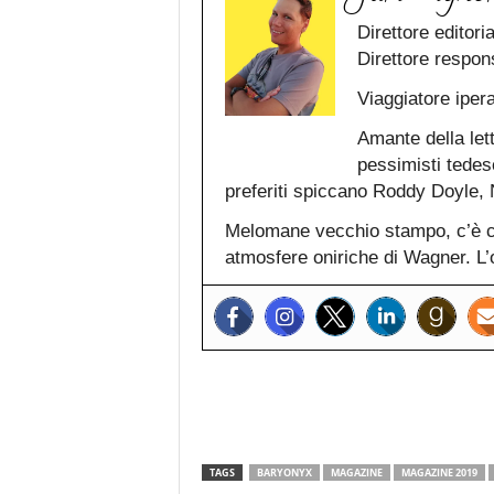
Direttore editori
Direttore respon
Viaggiatore iper
Amante della lett
pessimisti tedesc
preferiti spiccano Roddy Doyle
Melomane vecchio stampo, c’è ch
atmosfere oniriche di Wagner. L’o
TAGS
BARYONYX
MAGAZINE
MAGAZINE 2019