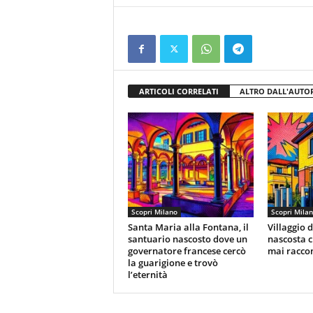
ARTICOLI CORRELATI
ALTRO DALL'AUTO
Scopri Milano
Scopri Mila
Santa Maria alla Fontana, il
Villaggio 
santuario nascosto dove un
nascosta c
governatore francese cercò
mai racco
la guarigione e trovò
l’eternità