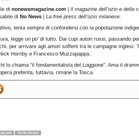
ale di
nonewsmagazine.com
|
Il magazine dell’ozio e della s
sabile di
No News
|
La free press dell’ozio milanese.
attivo, tenta sempre di confondersi con la popolazione indige
ura, legge un po’ di tutto. Dai cupi autori russi, passando per 
hi, per arrivare agli amori sofferti tra le campagne inglesi. Tr
, Nick Hornby e Francesco Muzzopappa.
i lo chiama “il fondamentalista del Loggione”. Ama il dram
pera preferita, tuttavia, rimane la Tosca.
MILANO
TEATRO NUOVO