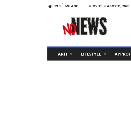
C
MILANO
GIOVEDÌ, 6 AGOSTO, 2026
29.3
N
o
N
e
w
s
M
ARTI
LIFESTYLE
APPROF
a
g
a
z
i
n
e