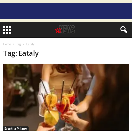
Home
tag
Eataly
Tag: Eataly
Eventi a Milano