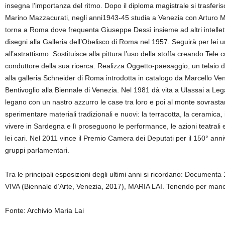
insegna l’importanza del ritmo. Dopo il diploma magistrale si trasferisc
Marino Mazzacurati, negli anni1943-45 studia a Venezia con Arturo Mar
torna a Roma dove frequenta Giuseppe Dessì insieme ad altri intellettual
disegni alla Galleria dell’Obelisco di Roma nel 1957. Seguirà per lei
all’astrattismo. Sostituisce alla pittura l’uso della stoffa creando Tele c
conduttore della sua ricerca. Realizza Oggetto-paesaggio, un telaio 
alla galleria Schneider di Roma introdotta in catalogo da Marcello Ven
Bentivoglio alla Biennale di Venezia. Nel 1981 dà vita a Ulassai a Legar
legano con un nastro azzurro le case tra loro e poi al monte sovrastan
sperimentare materiali tradizionali e nuovi: la terracotta, la ceramica, i
vivere in Sardegna e lì proseguono le performance, le azioni teatrali
lei cari. Nel 2011 vince il Premio Camera dei Deputati per il 150° anniv
gruppi parlamentari.
Tra le principali esposizioni degli ultimi anni si ricordano: Documen
VIVA (Biennale d’Arte, Venezia, 2017), MARIA LAI. Tenendo per mano
Fonte: Archivio Maria Lai