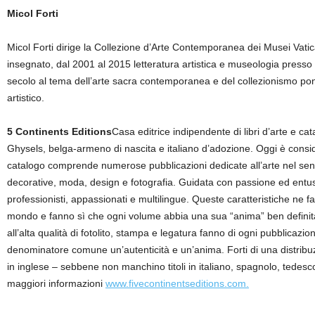
Micol Forti
Micol Forti dirige la Collezione d’Arte Contemporanea dei Musei Vatican
insegnato, dal 2001 al 2015 letteratura artistica e museologia presso 
secolo al tema dell’arte sacra contemporanea e del collezionismo pontif
artistico.
5 Continents Editions
Casa editrice indipendente di libri d’arte e ca
Ghysels, belga-armeno di nascita e italiano d’adozione. Oggi è consid
catalogo comprende numerose pubblicazioni dedicate all’arte nel sen
decorative, moda, design e fotografia. Guidata con passione ed entus
professionisti, appassionati e multilingue. Queste caratteristiche ne fac
mondo e fanno sì che ogni volume abbia una sua “anima” ben definita. Il
all’alta qualità di fotolito, stampa e legatura fanno di ogni pubblicazi
denominatore comune un’autenticità e un’anima. Forti di una distribuz
in inglese – sebbene non manchino titoli in italiano, spagnolo, tedesc
maggiori informazioni
www.fivecontinentseditions.com.