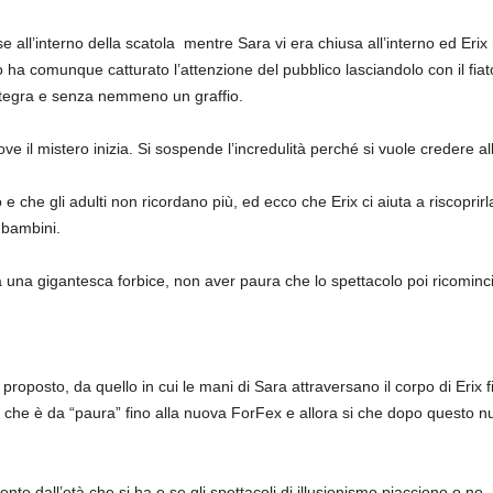
all’interno della scatola mentre Sara vi era chiusa all’interno ed Erix
ro ha comunque catturato l’attenzione del pubblico lasciandolo con il f
integra e senza nemmeno un graffio.
e il mistero inizia. Si sospende l’incredulità perché si vuole credere al
 che gli adulti non ricordano più, ed ecco che Erix ci aiuta a riscoprir
i bambini.
e da una gigantesca forbice, non aver paura che lo spettacolo poi ricominc
oposto, da quello in cui le mani di Sara attraversano il corpo di Erix
 che è da “paura” fino alla nuova ForFex e allora si che dopo questo nu
e dall’età che si ha e se gli spettacoli di illusionismo piacciono o no.