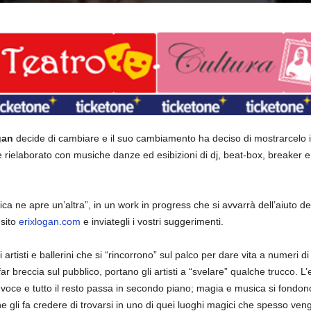
gan
decide di cambiare e il suo cambiamento ha deciso di mostrarcelo i
rielaborato con musiche danze ed esibizioni di dj, beat-box, breaker e r
tica ne apre un’altra”, in un work in progress che si avvarrà dell’aiuto d
sito
erixlogan.com
e inviategli i vostri suggerimenti.
artisti e ballerini che si “rincorrono” sul palco per dare vita a numeri d
 far breccia sul pubblico, portano gli artisti a “svelare” qualche trucco.
e voce e tutto il resto passa in secondo piano; magia e musica si fondon
 gli fa credere di trovarsi in uno di quei luoghi magici che spesso veng