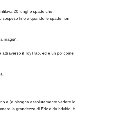
 infilava 20 lunghe spade che
iato sospeso fino a quando le spade non
la magia”.
la attraverso il ToyTrap, ed è un po’ come
ia.
 fino a (e bisogna assolutamente vedere lo
mero la grandezza di Erix è da brivido, è