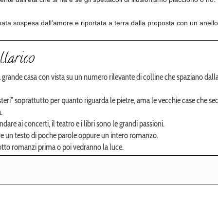
ata sospesa dall’amore e riportata a terra dalla proposta con un anello
llarico
 grande casa con vista su un numero rilevante di colline che spaziano dalla 
teri” soprattutto per quanto riguarda le pietre, ama le vecchie case che s
.
are ai concerti, il teatro e i libri sono le grandi passioni.
ere un testo di poche parole oppure un intero romanzo.
otto romanzi prima o poi vedranno la luce.