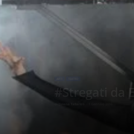
ARTI
TEATRO
#Stregati da 
di
Tiziana Tallarico
-
1 Gennaio 2016
574