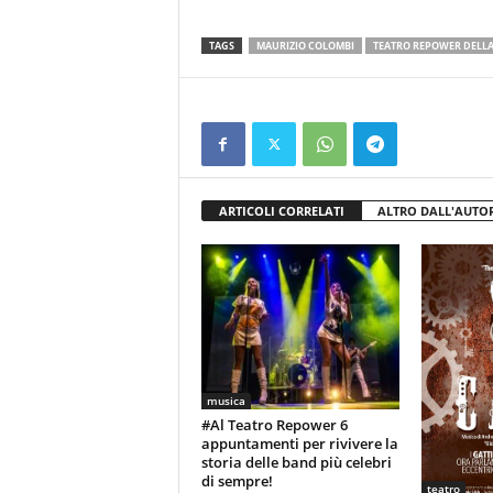
TAGS
MAURIZIO COLOMBI
TEATRO REPOWER DELL
ARTICOLI CORRELATI
ALTRO DALL'AUTO
musica
#Al Teatro Repower 6
appuntamenti per rivivere la
storia delle band più celebri
di sempre!
teatro