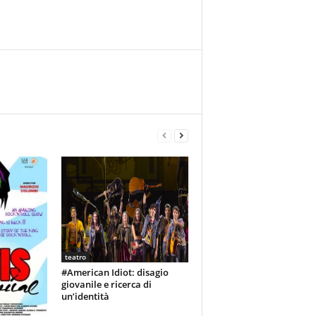
teatro
#American Idiot: disagio
giovanile e ricerca di
un’identità