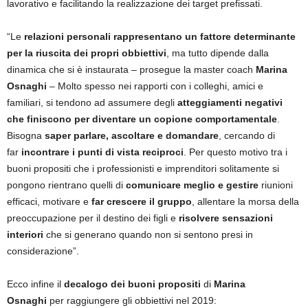
lavorativo e facilitando la realizzazione dei target prefissati.
“Le
relazioni personali rappresentano un fattore determinante
per la riuscita dei propri obbiettivi
, ma tutto dipende dalla
dinamica che si è instaurata – prosegue la master coach
Marina
Osnaghi
– Molto spesso nei rapporti con i colleghi, amici e
familiari, si tendono ad assumere degli
atteggiamenti negativi
che finiscono per diventare un copione comportamentale
.
Bisogna
saper parlare, ascoltare e domandare
, cercando di
far
incontrare i punti di vista reciproci
. Per questo motivo tra i
buoni propositi che i professionisti e imprenditori solitamente si
pongono rientrano quelli di
comunicare meglio e gestire
riunioni
efficaci, motivare e
far crescere il gruppo
, allentare la morsa della
preoccupazione per il destino dei figli e
risolvere sensazioni
interiori
che si generano quando non si sentono presi in
considerazione”.
Ecco infine il
decalogo dei buoni propositi
di
Marina
Osnaghi
per raggiungere gli obbiettivi nel 2019: