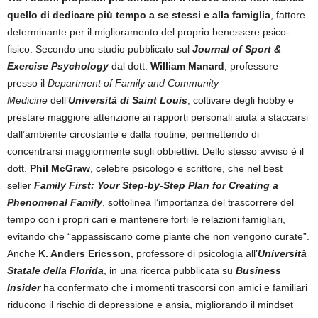
quello di dedicare più tempo a se stessi e alla famiglia
, fattore
determinante per il miglioramento del proprio benessere psico-
fisico. Secondo uno studio pubblicato sul
Journal of Sport &
Exercise Psychology
dal dott.
William Manard
, professore
presso il
Department of Family and Community
Medicine
dell’
Università di Saint Louis
, coltivare degli hobby e
prestare maggiore attenzione ai rapporti personali aiuta a staccarsi
dall’ambiente circostante e dalla routine, permettendo di
concentrarsi maggiormente sugli obbiettivi. Dello stesso avviso è il
dott.
Phil McGraw
, celebre psicologo e scrittore,
che
nel best
seller
Family First: Your Step-by-Step Plan for Creating a
Phenomenal Family
, sottolinea l’importanza del trascorrere del
tempo con i propri cari e mantenere forti le relazioni famigliari,
evitando che “appassiscano come piante che non vengono curate”.
Anche
K. Anders Ericsson
, professore di psicologia all’
Università
Statale della Florida
, in una ricerca pubblicata su
Business
Insider
ha confermato che i momenti trascorsi con amici e familiari
riducono il rischio di depressione e ansia, migliorando il mindset