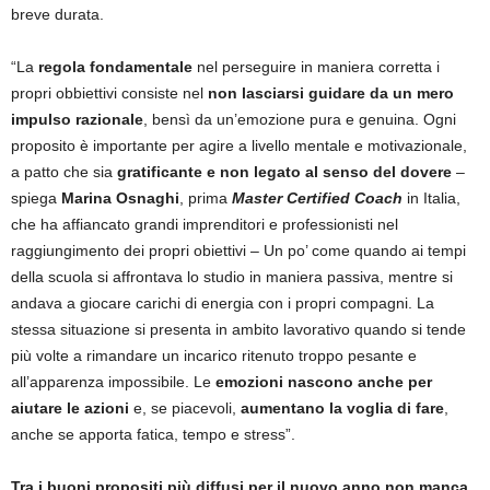
breve durata.
“La
regola fondamentale
nel perseguire in maniera corretta i
propri obbiettivi consiste nel
non lasciarsi guidare da un mero
impulso razionale
, bensì da un’emozione pura e genuina. Ogni
proposito è importante per agire a livello mentale e motivazionale,
a patto che sia
gratificante e non legato al senso del dovere
–
spiega
Marina Osnaghi
, prima
Master Certified Coach
in Italia,
che ha affiancato grandi imprenditori e professionisti nel
raggiungimento dei propri obiettivi – Un po’ come quando ai tempi
della scuola si affrontava lo studio in maniera passiva, mentre si
andava a giocare carichi di energia con i propri compagni. La
stessa situazione si presenta in ambito lavorativo quando si tende
più volte a rimandare un incarico ritenuto troppo pesante e
all’apparenza impossibile. Le
emozioni nascono anche per
aiutare le azioni
e, se piacevoli,
aumentano la voglia di fare
,
anche se apporta fatica, tempo e stress”.
Tra i buoni propositi più diffusi per il nuovo anno non manca