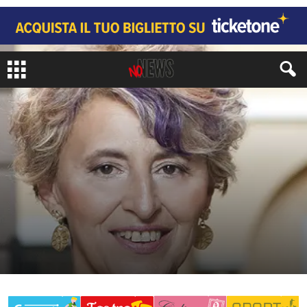
CRONACA
di
Redazione No#News
-
21 Dicembre 2018
253