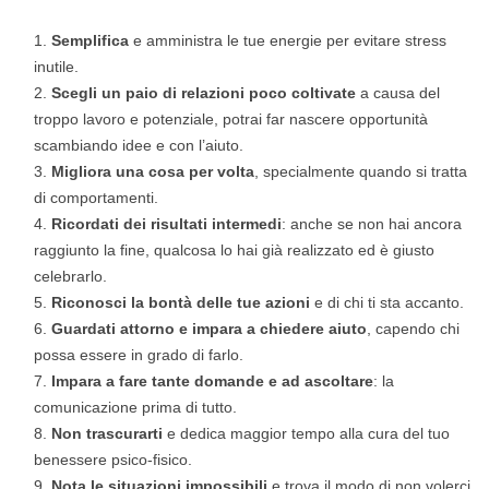
Semplifica
e amministra le tue energie per evitare stress
inutile.
Scegli un paio di relazioni poco coltivate
a causa del
troppo lavoro e potenziale, potrai far nascere opportunità
scambiando idee e con l’aiuto.
Migliora una cosa per volta
, specialmente quando si tratta
di comportamenti.
Ricordati dei risultati intermedi
: anche se non hai ancora
raggiunto la fine, qualcosa lo hai già realizzato ed è giusto
celebrarlo.
Riconosci la bontà delle tue azioni
e di chi ti sta accanto.
Guardati attorno
e impara a chiedere aiuto
, capendo chi
possa essere in grado di farlo.
Impara a fare tante domande e ad ascoltare
: la
comunicazione prima di tutto.
Non trascurarti
e dedica maggior tempo alla cura del tuo
benessere psico-fisico.
Nota le situazioni impossibili
e trova il modo di non volerci