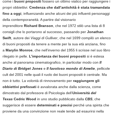
come i
buoni propositi
fossero un ottimo viatico per raggiungere i
propri obbiettivi.
Credenza che dall’antichità è stata tramandata
fino a oggi
, influenzando anche alcuni dei più influenti personaggi
della contemporaneità. A partire dal visionario
imprenditore
Richard Branson
, che nel 1972 stilò una lista di 8
consigli che lo portarono al successo, passando per
Jonathan
Swift
, autore dei
Viaggi di Gulliver
, che nel 1699 compilò un elenco
di buoni propositi da tenere a mente per la sua età anziana, fino
a
Marylin Monroe
, che nell’inverno del 1955 li scrisse nel suo libro
rilegato in pelle.
L’importanza dei buoni propositi
si è estesa
anche al panorama cinematografico, in particolar modo con
Il
Diario di Bridget Jones
e
Il favoloso mondo di Amelie
, pellicole
cult del 2001 nelle quali il ruolo dei buoni propositi è centrale. Ma
non è tutto. La volontà di rinnovamento per
raggiungere gli
obbiettivi prefissati
è avvalorata anche dalla scienza, come
dimostrato dal professore di Psicologia dell’
Università del
Texas
Cedric Wood
in uno studio pubblicato dalla
CBS
, che
suggerisce di essere
determinati e precisi
perché una spinta che
proviene da una convinzione non reale tende ad esaurirsi nella