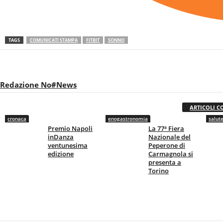
TAGS
COMUNICATI STAMPA
FITBIT
SONNO
Redazione No#News
ARTICOLI C
cronaca
enogastronomia
salut
Premio Napoli
La 77ª Fiera
inDanza
Nazionale del
ventunesima
Peperone di
edizione
Carmagnola si
presenta a
Torino