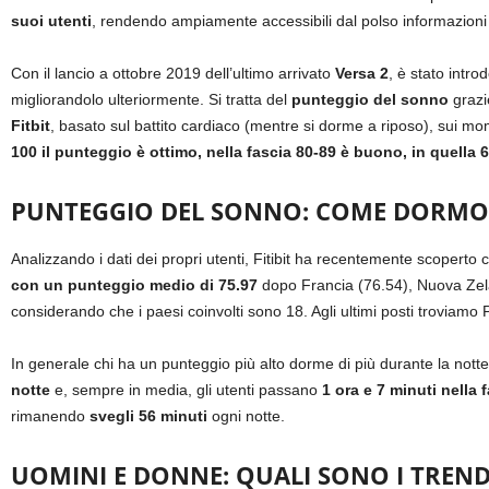
suoi utenti
, rendendo ampiamente accessibili dal polso informazioni 
Con il lancio a ottobre 2019 dell’ultimo arrivato
Versa 2
, è stato intro
migliorandolo ulteriormente. Si tratta del
punteggio del sonno
grazi
Fitbit
, basato sul battito cardiaco (mentre si dorme a riposo), sui mom
100 il punteggio è ottimo, nella fascia 80-89 è buono, in quella 
PUNTEGGIO DEL SONNO: COME DORMONO 
Analizzando i dati dei propri utenti, Fitibit ha recentemente scoperto
con un punteggio medio di 75.97
dopo Francia (76.54), Nuova Zelan
considerando che i paesi coinvolti sono 18. Agli ultimi posti troviamo
In generale chi ha un punteggio più alto dorme di più durante la notte e
notte
e, sempre in media, gli utenti passano
1 ora e 7 minuti nella
rimanendo
svegli 56 minuti
ogni notte.
UOMINI E DONNE: QUALI SONO I TREN