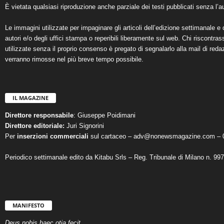
È vietata qualsiasi riproduzione anche parziale dei testi pubblicati senza l’au
Le immagini utilizzate per impaginare gli articoli dell’edizione settimanale e 
autori e/o degli uffici stampa o reperibili liberamente sul web. Chi riscontra
utilizzate senza il proprio consenso è pregato di segnalarlo alla mail di reda
verranno rimosse nel più breve tempo possibile.
IL MAGAZINE
Direttore responsabile
: Giuseppe Poidimani
Direttore editoriale:
Juri Signorini
Per
inserzioni commerciali
sul cartaceo – adv@nonewsmagazine.com – 
Periodico settimanale edito da Kitabu Srls – Reg. Tribunale di Milano n. 99
MANIFESTO
Deus nobis haec otia fecit