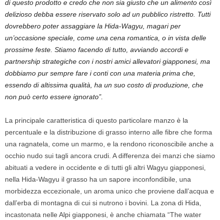
di questo prodotto e credo che non sia giusto che un alimento così
delizioso debba essere riservato solo ad un pubblico ristretto. Tutti
dovrebbero poter assaggiare la Hida-Wagyu, magari per
un’occasione speciale, come una cena romantica, o in vista delle
prossime feste. Stiamo facendo di tutto, avviando accordi e
partnership strategiche con i nostri amici allevatori giapponesi, ma
dobbiamo pur sempre fare i conti con una materia prima che,
essendo di altissima qualità, ha un suo costo di produzione, che
non può certo essere ignorato”.
La principale caratteristica di questo particolare manzo è la
percentuale e la distribuzione di grasso interno alle fibre che forma
una ragnatela, come un marmo, e la rendono riconoscibile anche a
occhio nudo sui tagli ancora crudi. A differenza dei manzi che siamo
abituati a vedere in occidente e di tutti gli altri Wagyu giapponesi,
nella Hida-Wagyu il grasso ha un sapore inconfondibile, una
morbidezza eccezionale, un aroma unico che proviene dall’acqua e
dall’erba di montagna di cui si nutrono i bovini. La zona di Hida,
incastonata nelle Alpi giapponesi, è anche chiamata “The water