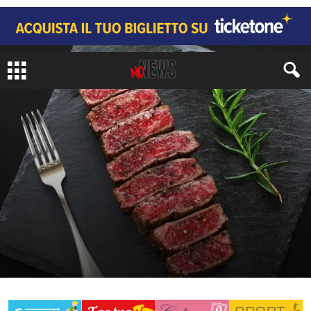
CRONACA
di
Redazione No#News
-
5 Dicembre 2019
276