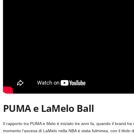
PUMA e LaMelo Ball
Il rapporto tra PUMA e Melo è iniziato tre anni fa, quando il brand ha
momento l’ascesa di LaMelo nella NBA è stata fulminea, con il titolo 