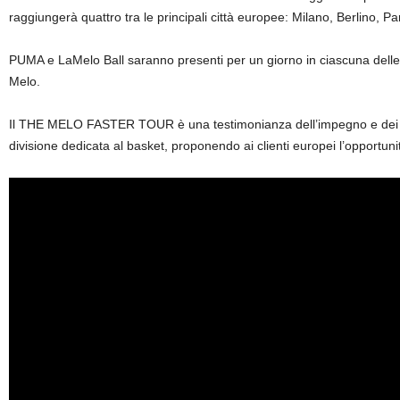
raggiungerà quattro tra le principali città europee: Milano, Berlino, Pa
PUMA e LaMelo Ball saranno presenti per un giorno in ciascuna dell
Melo.
Il THE MELO FASTER TOUR è una testimonianza dell’impegno e dei con
divisione dedicata al basket, proponendo ai clienti europei l’opportuni