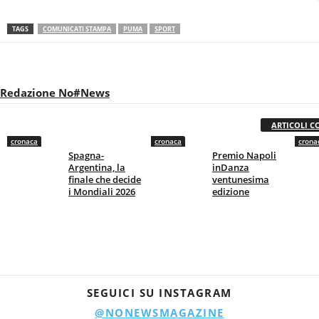
TAGS
COMUNICATI STAMPA
PUMA
SPORT
Redazione No#News
ARTICOLI C
cronaca
cronaca
crona
Spagna-
Premio Napoli
Argentina, la
inDanza
finale che decide
ventunesima
i Mondiali 2026
edizione
SEGUICI SU INSTAGRAM
@NONEWSMAGAZINE