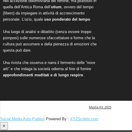
nell’accezione oblomoviana del temine, ma piuttosto in
quella dell’Antica Roma dell’
otium
, ovvero del tempo
(libero) da impiegare in attività di accrescimento
personale. L’ozio, quale
uso ponderato del tempo
.
Una luogo di analisi e dibattito (senza essere troppo
pomposi) sulle numerose sfaccettature e forme che la
cultura può assumere e della pienezza di emozioni che
questa può dare.
Una rivista che osserva e narra il fermento delle “nove
arti” e che indaga la società odierna al fine di fornire
approfondimenti meditati e di lungo respiro
.
Media Kit 2025
Social Media Auto Publish
Powered By :
XYZScripts.com
✕