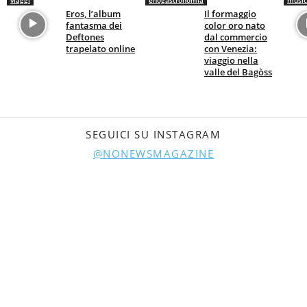
Eros, l’album
Il formaggio
fantasma dei
color oro nato
Deftones
dal commercio
trapelato online
con Venezia:
viaggio nella
valle del Bagòss
SEGUICI SU INSTAGRAM
@NONEWSMAGAZINE