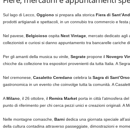
Sul lago di Lecco,
Oggiono
si prepara alla storica
Fiera di Sant’An
prodotti artigianali e spettacoli, in un connubio tra commercio e festa
Nel pavese,
Belgioioso
ospita
Next Vintage
, mercato dedicato agli 
collezionisti e curiosi si danno appuntamento tra bancarelle cariche d
Per gli amanti della musica su vinile,
Segrate
propone il
Novegro Vin
chicche da collezione tra espositori provenienti da tutta Italia. A Seg
Nel cremonese,
Casaletto Ceredano
celebra la
Sagra di Sant’Orso
gastronomica in un evento che coinvolge tutta la comunità. A Casale
A
Milano
, il 26 ottobre, il
Remira Market
porta in città l’atmosfera d
punto di riferimento per chi cerca pezzi unici e creazioni originali. A 
Nelle montagne comasche,
Barni
dedica una giornata speciale all’as
della cultura contadina attraverso passeggiate, dimostrazioni e moment