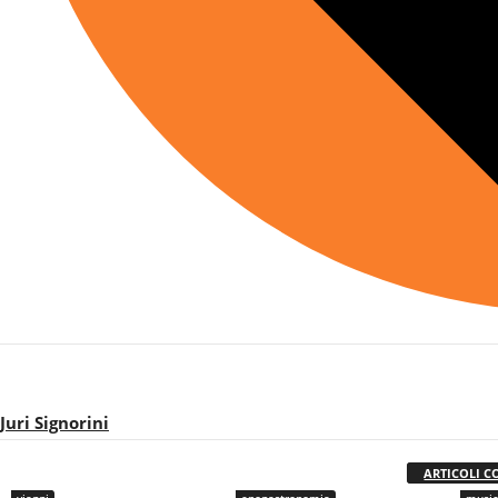
Juri Signorini
ARTICOLI C
viaggi
enogastronomia
musi