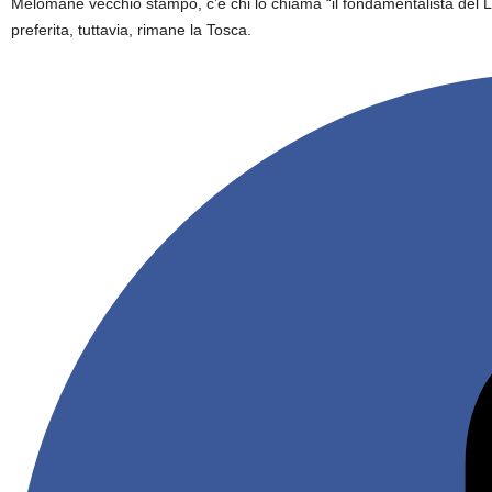
Melomane vecchio stampo, c’è chi lo chiama “il fondamentalista del 
preferita, tuttavia, rimane la Tosca.