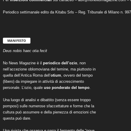
Periodico settimanale edito da Kitabu Srls – Reg. Tribunale di Milano n. 99
MANIFESTO
Deus nobis haec otia fecit
No News Magazine è il
periodico dell’ozio
, non
nell’accezione oblomoviana del temine, ma piuttosto in
quella dell’Antica Roma dell’
otium
, ovvero del tempo
(libero) da impiegare in attività di accrescimento
personale. L’ozio, quale
uso ponderato del tempo
.
Una luogo di analisi e dibattito (senza essere troppo
pomposi) sulle numerose sfaccettature e forme che la
cultura può assumere e della pienezza di emozioni che
questa può dare.
Una rivista che osserva e narra il fermento delle “nove