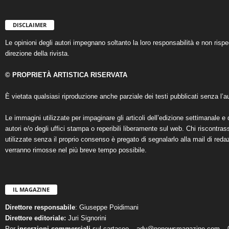
DISCLAIMER
Le opinioni degli autori impegnano soltanto la loro responsabilità e non ris
direzione della rivista.
© PROPRIETÀ ARTISTICA RISERVATA
È vietata qualsiasi riproduzione anche parziale dei testi pubblicati senza l’au
Le immagini utilizzate per impaginare gli articoli dell’edizione settimanale e 
autori e/o degli uffici stampa o reperibili liberamente sul web. Chi riscontra
utilizzate senza il proprio consenso è pregato di segnalarlo alla mail di reda
verranno rimosse nel più breve tempo possibile.
IL MAGAZINE
Direttore responsabile
: Giuseppe Poidimani
Direttore editoriale:
Juri Signorini
Per
inserzioni commerciali
sul cartaceo – adv@nonewsmagazine.com – 