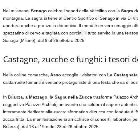
Nel milanese,
Senago
celebra i sapori della Valtellina con la
Sagra de
montagna. La sagra si tiene al Centro Sportivo di Senago in via Di Vit
apertura anche a pranzo la domenica. Il menù è un vero omaggio alla tr
spezzatino di cervo e tagliata con porcini, il tutto servito in una tensos
Senago (Milano), dal 9 al 26 ottobre 2025.
Castagne, zucche e funghi: i tesori 
Nelle colline comasche,
Asso
accoglie i visitatori con
La Castagnata
caldarroste fumanti diventano protagoniste di una festa che sa di bo
In Brianza, a
Mezzago
, la
Sagra nella Zucca
trasforma Palazzo Archi
suggestivo Palazzo Archinti, un evento che celebra il sapore autentic
interamente dedicato alla zucca: sformatino di zucca con fonduta di f
zucca fritta. La manifestazione si arricchisce di concerti, laboratori
Brianza), dal 16 al 19 e dal 23 al 26 ottobre 2025.