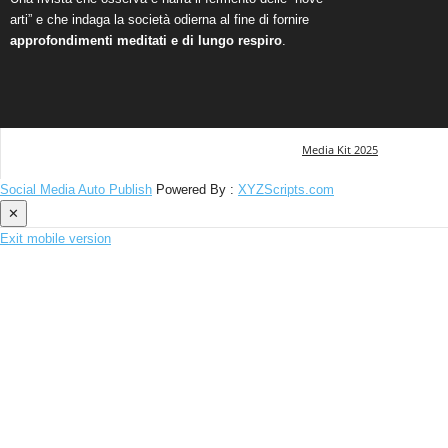
arti” e che indaga la società odierna al fine di fornire
approfondimenti meditati e di lungo respiro
.
Media Kit 2025
Social Media Auto Publish
Powered By :
XYZScripts.com
✕
Exit mobile version