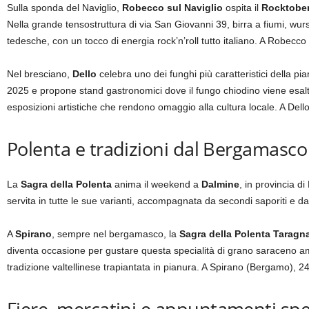
Sulla sponda del Naviglio,
Robecco sul Naviglio
ospita il
Rocktober
Nella grande tensostruttura di via San Giovanni 39, birra a fiumi, wurs
tedesche, con un tocco di energia rock’n’roll tutto italiano. A Robecc
Nel bresciano,
Dello
celebra uno dei funghi più caratteristici della pi
2025 e propone stand gastronomici dove il fungo chiodino viene esalt
esposizioni artistiche che rendono omaggio alla cultura locale. A Dello
Polenta e tradizioni dal Bergamasco
La
Sagra della Polenta
anima il weekend a
Dalmine
, in provincia d
servita in tutte le sue varianti, accompagnata da secondi saporiti e
A
Spirano
, sempre nel bergamasco, la
Sagra della Polenta Taragn
diventa occasione per gustare questa specialità di grano saraceno 
tradizione valtellinese trapiantata in pianura. A Spirano (Bergamo), 2
Fiere, mercatini e appuntamenti spec