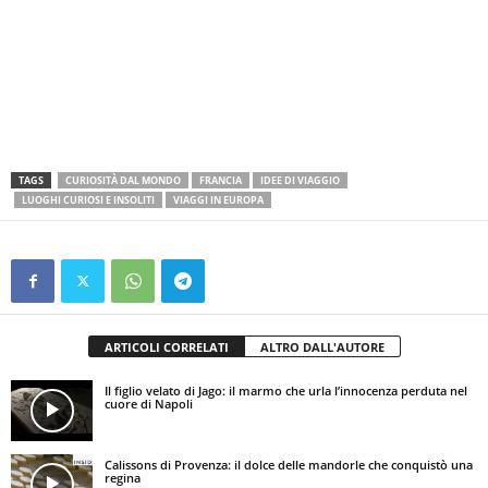
TAGS
CURIOSITÀ DAL MONDO
FRANCIA
IDEE DI VIAGGIO
LUOGHI CURIOSI E INSOLITI
VIAGGI IN EUROPA
ARTICOLI CORRELATI
ALTRO DALL'AUTORE
Il figlio velato di Jago: il marmo che urla l’innocenza perduta nel
cuore di Napoli
Calissons di Provenza: il dolce delle mandorle che conquistò una
regina