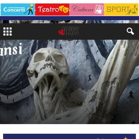
LIFESTYLE
VIAGGI
di
Giampietro Arrigoni
-
31 Maggio 2026
198