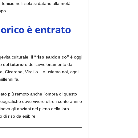
fenicie nell’isola si datano alla metà
mpo.
torico è entrato
vità culturale. Il
“riso sardonico”
è oggi
co del
tetano
o dell’avvelenamento da
, Cicerone, Virgilio. Lo usiamo noi, ogni
llenni fa.
ssato più remoto anche l’ombra di questo
eografiche dove vivere oltre i cento anni è
nava gli anziani nel pieno della loro
 di riso da esibire.