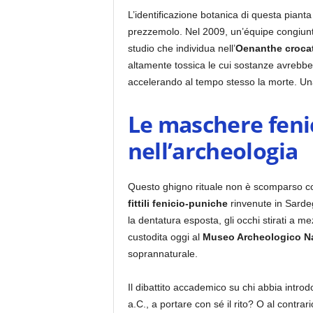
L’identificazione botanica di questa pianta
prezzemolo. Nel 2009, un’équipe congiun
studio che individua nell’
Oenanthe croca
altamente tossica le cui sostanze avrebbero
accelerando al tempo stesso la morte. Un
Le maschere fenic
nell’archeologia
Questo ghigno rituale non è scomparso con le
fittili fenicio-puniche
rinvenute in Sardeg
la dentatura esposta, gli occhi stirati a m
custodita oggi al
Museo Archeologico Naz
soprannaturale.
Il dibattito accademico su chi abbia introd
a.C., a portare con sé il rito? O al contr