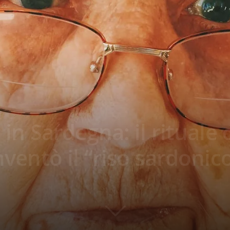
o in Sardegna: il rituale
inventò il “riso sardonic