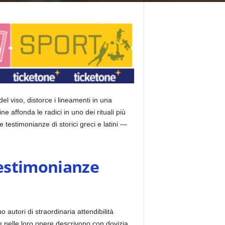
l viso, distorce i lineamenti in una
ine affonda le radici in uno dei rituali più
e testimonianze di storici greci e latini —
 testimonianze
autori di straordinaria attendibilità
e nelle loro opere descrivono con dovizia