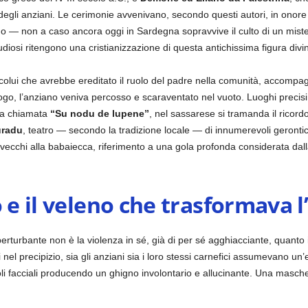
ne degli anziani. Le cerimonie avvenivano, secondo questi autori, in onore
no — non a caso ancora oggi in Sardegna sopravvive il culto di un mister
 studiosi ritengono una cristianizzazione di questa antichissima figura divi
, colui che avrebbe ereditato il ruolo del padre nella comunità, accompag
luogo, l’anziano veniva percosso e scaraventato nel vuoto. Luoghi preci
ia chiamata
“Su nodu de lupene”
, nel sassarese si tramanda il ricord
radu
, teatro — secondo la tradizione locale — di innumerevoli gerontici
i vecchi alla babaiecca, riferimento a una gola profonda considerata dalla
o e il veleno che trasformava l
rturbante non è la violenza in sé, già di per sé agghiacciante, quanto il
l precipizio, sia gli anziani sia i loro stessi carnefici assumevano un’er
li facciali producendo un ghigno involontario e allucinante. Una mascher