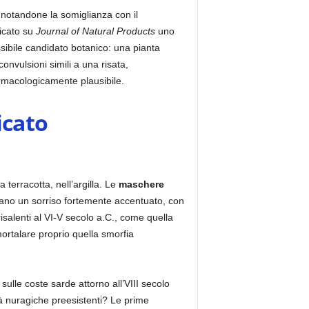
, notandone la somiglianza con il
icato su
Journal of Natural Products
uno
sibile candidato botanico: una pianta
onvulsioni simili a una risata,
rmacologicamente plausibile.
icato
 terracotta, nell’argilla. Le
maschere
rano un sorriso fortemente accentuato, con
risalenti al VI-V secolo a.C., come quella
rtalare proprio quella smorfia
 sulle coste sarde attorno all’VIII secolo
tà nuragiche preesistenti? Le prime