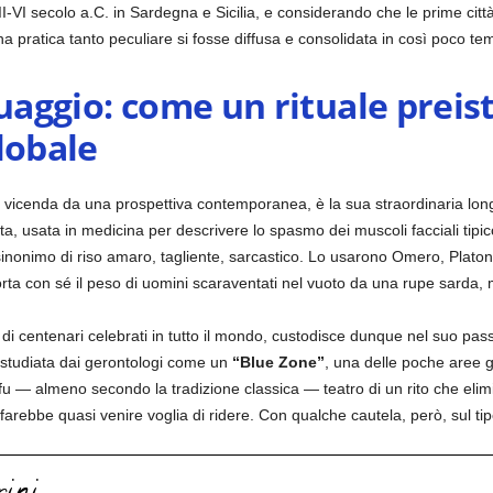
I-VI secolo a.C. in Sardegna e Sicilia, e considerando che le prime città 
na pratica tanto peculiare si fosse diffusa e consolidata in così poco te
guaggio: come un rituale preis
lobale
 vicenda da una prospettiva contemporanea, è la sua straordinaria longe
a, usata in medicina per descrivere lo spasmo dei muscoli facciali tipi
inonimo di riso amaro, tagliente, sarcastico. Lo usarono Omero, Platone
ta con sé il peso di uomini scaraventati nel vuoto da una rupe sarda, mi
di centenari celebrati in tutto il mondo, custodisce dunque nel suo pa
 studiata dai gerontologi come un
“Blue Zone”
, una delle poche aree g
fu — almeno secondo la tradizione classica — teatro di un rito che elimi
farebbe quasi venire voglia di ridere. Con qualche cautela, però, sul tipo