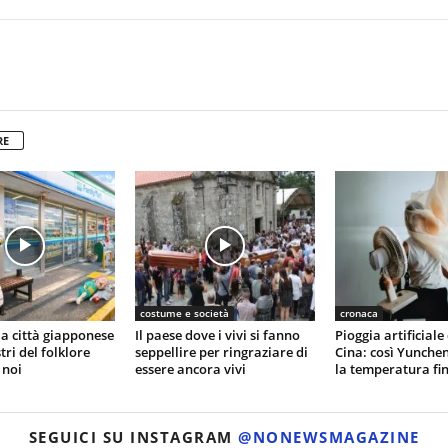
RE
costume e società
cronaca
la città giapponese
Il paese dove i vivi si fanno
Pioggia artificiale 
tri del folklore
seppellire per ringraziare di
Cina: così Yunche
 noi
essere ancora vivi
la temperatura fin
SEGUICI SU INSTAGRAM
@NONEWSMAGAZINE