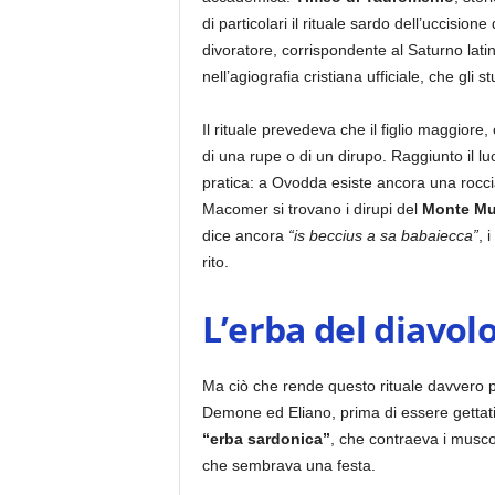
di particolari il rituale sardo dell’uccisio
divoratore, corrispondente al Saturno lati
nell’agiografia cristiana ufficiale, che gli
Il rituale prevedeva che il figlio maggiore
di una rupe o di un dirupo. Raggiunto il 
pratica: a Ovodda esiste ancora una rocc
Macomer si trovano i dirupi del
Monte Mu
dice ancora
“is beccius a sa babaiecca”
, 
rito.
L’erba del diavol
Ma ciò che rende questo rituale davvero pe
Demone ed Eliano, prima di essere gettati ne
“erba sardonica”
, che contraeva i musco
che sembrava una festa.