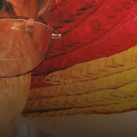
 che uccideva
o”