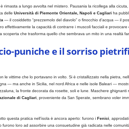
 è rimasta a lungo avvolta nel mistero. Pausania la ricollega alla cicuta
ta delle
Università di Piemonte Orientale, Napoli e Cagliari
ha pubbl
ta
— il cosiddetto “prezzemolo del diavolo” o finocchio d’acqua — il pos
 effettivamente la capacità di contrarre i muscoli facciali e provocare c
a scoperta che trasforma quello che sembrava un mito in una realtà fa
io-puniche e il sorriso pietrif
 vittime che lo portavano in volto. Si è cristallizzato nella pietra, nella
na — ma anche in Sicilia, nel nord Africa e nelle isole Baleari — most
ezzaluna, la fronte decorata da rosette, soli e lune. Maschere ghignanti 
ionale di Cagliari
, proveniente da San Sperate, sembrano voler immo
otto questa pratica nell’isola è ancora aperto: furono i
Fenici
, approdati
ario furono loro ad assorbire una consuetudine già radicata nelle comuni