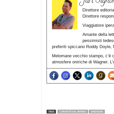
Juri Signor
Direttore editori
Direttore respon
Viaggiatore iper
Amante della lett
pessimisti tedesc
preferiti spiccano Roddy Doyle
Melomane vecchio stampo, c’è ch
atmosfere oniriche di Wagner. L’o
TAGS
CURIOSITÀ DAL MONDO
SARDEGNA