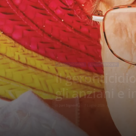
APPROFONDIMENTI
COSTUME E SOCIETÀ
Il geronticidi
gli anziani e 
di
Juri Signorini
-
7 Luglio 2026
386