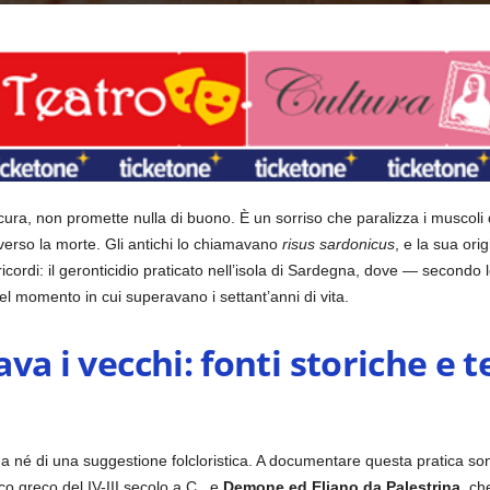
ura, non promette nulla di buono. È un sorriso che paralizza i muscoli de
erso la morte.
Gli antichi lo chiamavano
risus sardonicus
, e la sua orig
icordi: il geronticidio praticato nell’isola di Sardegna, dove — secondo l
 nel momento in cui superavano i settant’anni di vita.
lava i vecchi: fonti storiche e
a né di una suggestione folcloristica. A documentare questa pratica sono 
ico greco del IV-III secolo a.C., e
Demone ed Eliano da Palestrina
, ch