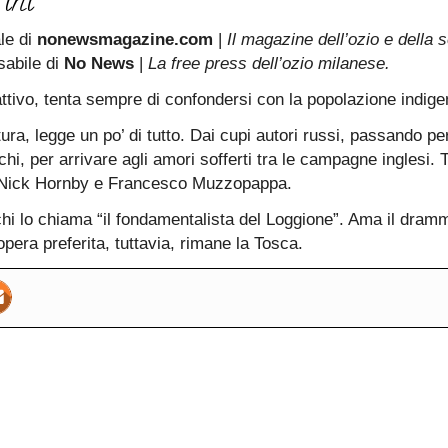
ini
ale di
nonewsmagazine.com
|
Il magazine dell’ozio e della s
sabile di
No News
|
La free press dell’ozio milanese.
attivo, tenta sempre di confondersi con la popolazione indige
ura, legge un po’ di tutto. Dai cupi autori russi, passando per 
hi, per arrivare agli amori sofferti tra le campagne inglesi. Tr
, Nick Hornby e Francesco Muzzopappa.
i lo chiama “il fondamentalista del Loggione”. Ama il dram
pera preferita, tuttavia, rimane la Tosca.