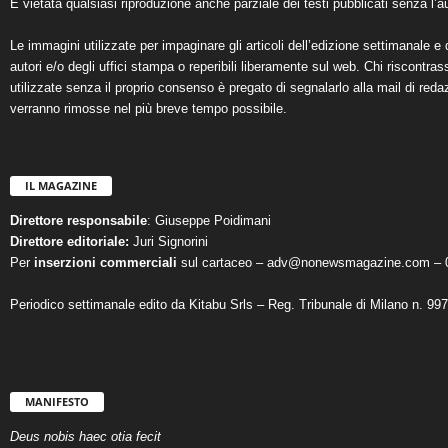
È vietata qualsiasi riproduzione anche parziale dei testi pubblicati senza l’au
Le immagini utilizzate per impaginare gli articoli dell’edizione settimanale e 
autori e/o degli uffici stampa o reperibili liberamente sul web. Chi riscontra
utilizzate senza il proprio consenso è pregato di segnalarlo alla mail di reda
verranno rimosse nel più breve tempo possibile.
IL MAGAZINE
Direttore responsabile
: Giuseppe Poidimani
Direttore editoriale:
Juri Signorini
Per
inserzioni commerciali
sul cartaceo – adv@nonewsmagazine.com – 
Periodico settimanale edito da Kitabu Srls – Reg. Tribunale di Milano n. 99
MANIFESTO
Deus nobis haec otia fecit