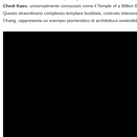
Chedi Kaeo
, universalmente conosciuto come il Temple of a Million Bot
Questo straordinario complesso templare buddista, costruito interament
Chang, rappresenta un esempio pionieristico di architettura sostenibile