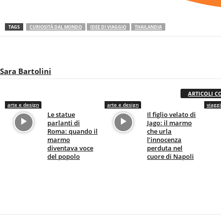
TAGS
CURIOSITÀ DAL MONDO
IDEE DI VIAGGIO
THAILANDIA
Sara Bartolini
ARTICOLI C
arte e design
arte e design
viaggi
Le statue
Il figlio velato di
parlanti di
Jago: il marmo
Roma: quando il
che urla
marmo
l’innocenza
diventava voce
perduta nel
del popolo
cuore di Napoli