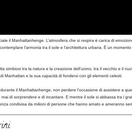
iale il Manhattanhenge. L’atmosfera che si respira è carica di emozione
a contemplare l’armonia tra il sole e l’architettura urbana. È un momento
 simbiosi tra la natura e la creazione dell’uomo, tra il vecchio e il n
 di Manhattan e la sua capacità di fondersi con gli elementi celesti.
k durante il Manhattanhenge, non perdere l’occasione di assistere a q
mai di sorprendere e di incantare. E mentre il sole si abbassa tra i gratt
rienza condivisa da milioni di persone che hanno amato e ameranno se
ini