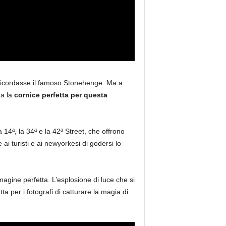
 ricordasse il famoso Stonehenge. Ma a
ta la
cornice perfetta per questa
 14ª, la 34ª e la 42ª Street, che offrono
i turisti e ai newyorkesi di godersi lo
magine perfetta. L’esplosione di luce che si
ta per i fotografi di catturare la magia di