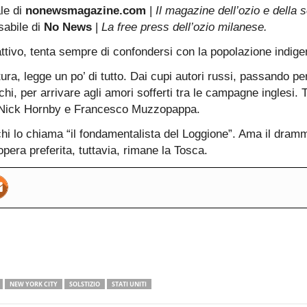
ale di
nonewsmagazine.com
|
Il magazine dell’ozio e della s
sabile di
No News
|
La free press dell’ozio milanese.
attivo, tenta sempre di confondersi con la popolazione indige
ura, legge un po’ di tutto. Dai cupi autori russi, passando per 
hi, per arrivare agli amori sofferti tra le campagne inglesi. Tr
, Nick Hornby e Francesco Muzzopappa.
i lo chiama “il fondamentalista del Loggione”. Ama il dram
pera preferita, tuttavia, rimane la Tosca.
NEW YORK CITY
SOLSTIZIO
STATI UNITI