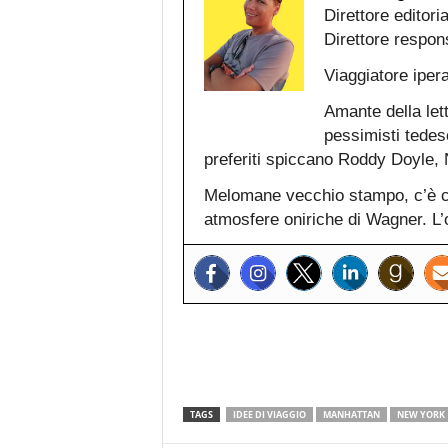
Direttore editori
Direttore respon
Viaggiatore iper
Amante della lett
pessimisti tedesc
preferiti spiccano Roddy Doyle
Melomane vecchio stampo, c’è ch
atmosfere oniriche di Wagner. L’o
TAGS
IDEE DI VIAGGIO
MANHATTAN
NEW YORK