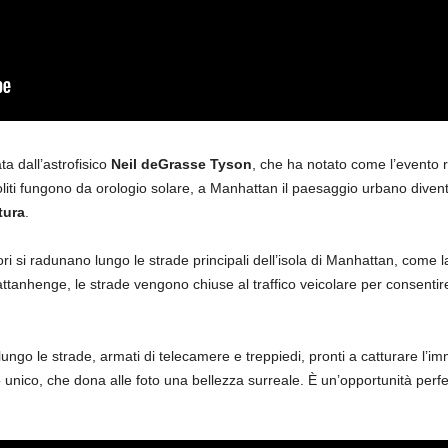
a dall’astrofisico
Neil deGrasse Tyson
, che ha notato come l’evento
noliti fungono da orologio solare, a Manhattan il paesaggio urbano diven
tura
.
ri si radunano lungo le strade principali dell’isola di Manhattan, come la
tanhenge, le strade vengono chiuse al traffico veicolare per consentire a
lungo le strade, armati di telecamere e treppiedi, pronti a catturare l’im
o unico, che dona alle foto una bellezza surreale. È un’opportunità perfet