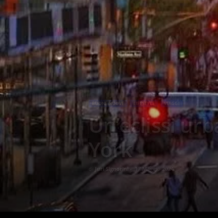
BUONE NUOVE
LIFESTYLE
VIAGGI
Un’eclissi ur
York
di
Juri Signorini
-
17 Maggio 2024
971