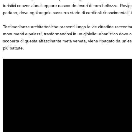
turistici convenzionali eppure nasconde tesori di rara bellezza.
Rovigo
padano, dove ogni angolo sussurra storie di cardinali rinascimentali, tor
Testimonianze architettoniche presenti lungo le vie cittadine raccont
monumenti e palazzi, trasformandosi in un gioiello urbanistico dove c
scoperta di questa affascinante meta veneta, viene ripagato da un’es
più battute.