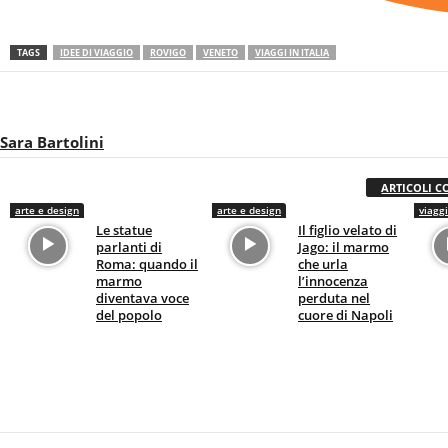
TAGS
IDEE DI VIAGGIO
ROVIGO
VENETO
VIAGGI IN ITALIA
Sara Bartolini
ARTICOLI C
arte e design
arte e design
viaggi
Le statue
Il figlio velato di
parlanti di
Jago: il marmo
Roma: quando il
che urla
marmo
l’innocenza
diventava voce
perduta nel
del popolo
cuore di Napoli