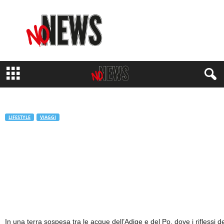
N
o
N
e
w
s
M
a
g
a
z
LIFESTYLE
VIAGGI
i
Vivi l’Italia: itinerario alla scoperta di
n
e
Rovigo
di
Sara Bartolini
-
16 Settembre 2025
350
In una terra sospesa tra le acque dell’Adige e del Po, dove i riflessi 