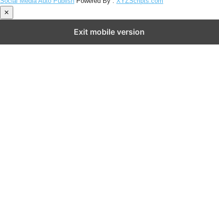
Social Media Auto Publish
Powered By :
XYZScripts.com
✕
Exit mobile version