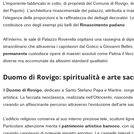
L’imponente fabbricato in cotto, di proprietà del Comune di Rovigo, do
del Popolo). L’architettura rinascimentale del palazzo, attribuita a m
l’eleganza delle proporzioni e la raffinatezza dei dettagli decorativi. L
costituisce uno degli esempi più belli del
Rinascimento padano
.
All’interno, le sale di Palazzo Roverella ospitano una rassegna di dip
straordinario che attraversa i capolavori dal Gotico a Giovanni Bellini
permanente
custodisce opere di maestri assoluti come Palma il Vecchi
diverse ma accomunate da altissimi standard qualitativi.
Duomo di Rovigo: spiritualità e arte sac
Il
Duomo di Rovigo
, dedicato a Santo Stefano Papa e Martire, sorge
artistica. La facciata neoclassica, realizzata nell’Ottocento, nasconde
creando un affascinante percorso attraverso l’evoluzione dell’arte sac
L’edificio religioso conserva al suo interno preziose tele, sculture lign
Particolare attenzione merita il
patrimonio artistico barocco
, con o
creando capolavori di notevole impatto emotivo. Le cappelle laterali c