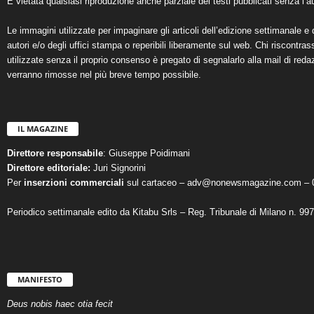
È vietata qualsiasi riproduzione anche parziale dei testi pubblicati senza l’au
Le immagini utilizzate per impaginare gli articoli dell’edizione settimanale e 
autori e/o degli uffici stampa o reperibili liberamente sul web. Chi riscontra
utilizzate senza il proprio consenso è pregato di segnalarlo alla mail di reda
verranno rimosse nel più breve tempo possibile.
IL MAGAZINE
Direttore responsabile
: Giuseppe Poidimani
Direttore editoriale:
Juri Signorini
Per
inserzioni commerciali
sul cartaceo – adv@nonewsmagazine.com – 
Periodico settimanale edito da Kitabu Srls – Reg. Tribunale di Milano n. 99
MANIFESTO
Deus nobis haec otia fecit