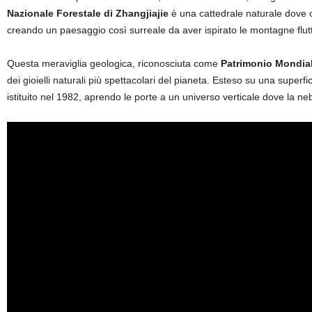
Nazionale Forestale di Zhangjiajie
è una cattedrale naturale dove olt
creando un paesaggio così surreale da aver ispirato le montagne flut
Questa meraviglia geologica, riconosciuta come
Patrimonio Mondi
dei gioielli naturali più spettacolari del pianeta. Esteso su una superf
istituito nel 1982, aprendo le porte a un universo verticale dove la neb