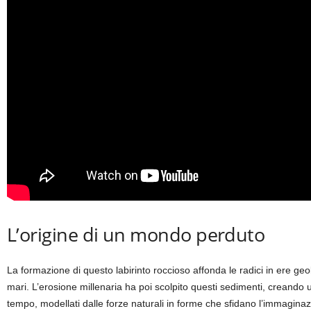
L’origine di un mondo perduto
La formazione di questo labirinto roccioso affonda le radici in ere geo
mari. L’erosione millenaria ha poi scolpito questi sedimenti, creando 
tempo, modellati dalle forze naturali in forme che sfidano l’immaginaz