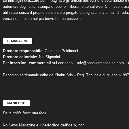
Le immagini utilizzate per impaginare gli articoli dell’edizione settimanale e 
autori e/o degli uffici stampa o reperibili liberamente sul web. Chi riscontra
utilizzate senza il proprio consenso è pregato di segnalarlo alla mail di reda
verranno rimosse nel più breve tempo possibile.
IL MAGAZINE
Direttore responsabile
: Giuseppe Poidimani
Direttore editoriale:
Juri Signorini
Per
inserzioni commerciali
sul cartaceo – adv@nonewsmagazine.com – 
Periodico settimanale edito da Kitabu Srls – Reg. Tribunale di Milano n. 99
MANIFESTO
Deus nobis haec otia fecit
No News Magazine è il
periodico dell’ozio
, non