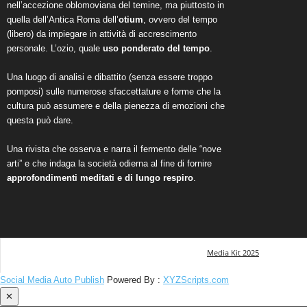
nell’accezione oblomoviana del temine, ma piuttosto in
quella dell’Antica Roma dell’
otium
, ovvero del tempo
(libero) da impiegare in attività di accrescimento
personale. L’ozio, quale
uso ponderato del tempo
.
Una luogo di analisi e dibattito (senza essere troppo
pomposi) sulle numerose sfaccettature e forme che la
cultura può assumere e della pienezza di emozioni che
questa può dare.
Una rivista che osserva e narra il fermento delle “nove
arti” e che indaga la società odierna al fine di fornire
approfondimenti meditati e di lungo respiro
.
Media Kit 2025
Social Media Auto Publish
Powered By :
XYZScripts.com
✕