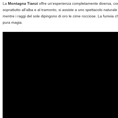
La
Montagna Tianzi
offre un’esperienza completamente diversa, co
soprattutto all’alba e al tramonto, si assiste a uno spettacolo natura
mentre i raggi del sole dipingono di oro le cime rocciose. La funivia c
pura magia.