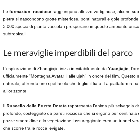
Le
formazioni rocciose
raggiungono altezze vertiginose, alcune supe
pietra si nascondono grotte misteriose, ponti naturali e gole profonde d
3.000 specie di piante vascolari prosperano in questo ambiente unico, 
subtropicali.
Le meraviglie imperdibili del parco
L’esplorazione di Zhangjiajie inizia inevitabilmente da
Yuanjiajie
, l’a
ufficialmente “Montagna Avatar Hallelujah” in onore del film. Questo 
naturale, offrendo uno spettacolo che toglie il fiato. La piattaforma 
all’orizzonte.
Il
Ruscello della Frusta Dorata
rappresenta l’anima più selvaggia d
profondo, costeggiato da pareti rocciose che si ergono per centinaia di
pozze smeraldine e la vegetazione lussureggiante crea un tunnel verde 
che scorre tra le rocce levigate.