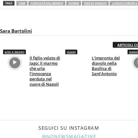
TAGS
CINA
CURIOSITÀ DAL MONDO
HUNAN
IDEE DI VIAGGIO
LUOGHI CURIOSI E 
Sara Bartolini
ARTICOLI C
arte e design
viaggi
viaggi
Il figlio velato di
L’impronta del
Jago: il marmo
diavolo nella
che urla
Basilica di
l’innocenza
Sant’Antonio
perduta nel
cuore di Napoli
SEGUICI SU INSTAGRAM
@NONEWSMAGAZINE