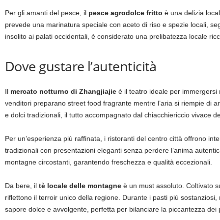
Per gli amanti del pesce, il
pesce agrodolce fritto
è una delizia loca
prevede una marinatura speciale con aceto di riso e spezie locali, segui
insolito ai palati occidentali, è considerato una prelibatezza locale r
Dove gustare l’autenticità
Il
mercato notturno di Zhangjiajie
è il teatro ideale per immergersi 
venditori preparano street food fragrante mentre l’aria si riempie di a
e dolci tradizionali, il tutto accompagnato dal chiacchiericcio vivace dei
Per un’esperienza più raffinata, i ristoranti del centro città offrono in
tradizionali con presentazioni eleganti senza perdere l’anima autentica d
montagne circostanti, garantendo freschezza e qualità eccezionali.
Da bere, il
tè locale delle montagne
è un must assoluto. Coltivato s
riflettono il terroir unico della regione. Durante i pasti più sostanziosi, 
sapore dolce e avvolgente, perfetta per bilanciare la piccantezza dei p