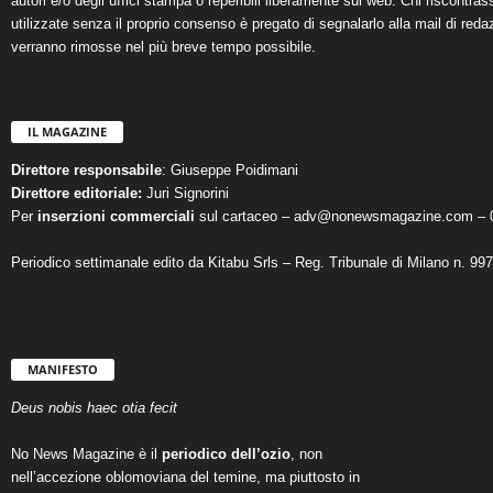
autori e/o degli uffici stampa o reperibili liberamente sul web. Chi riscontra
utilizzate senza il proprio consenso è pregato di segnalarlo alla mail di reda
verranno rimosse nel più breve tempo possibile.
IL MAGAZINE
Direttore responsabile
: Giuseppe Poidimani
Direttore editoriale:
Juri Signorini
Per
inserzioni commerciali
sul cartaceo – adv@nonewsmagazine.com – 
Periodico settimanale edito da Kitabu Srls – Reg. Tribunale di Milano n. 99
MANIFESTO
Deus nobis haec otia fecit
No News Magazine è il
periodico dell’ozio
, non
nell’accezione oblomoviana del temine, ma piuttosto in