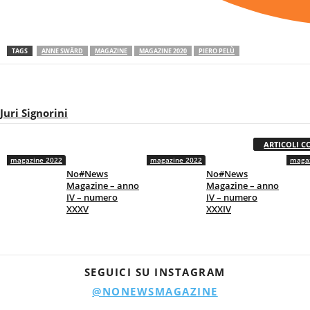
TAGS
ANNE SWÄRD
MAGAZINE
MAGAZINE 2020
PIERO PELÙ
Juri Signorini
ARTICOLI C
magazine 2022
magazine 2022
magaz
No#News
No#News
Magazine – anno
Magazine – anno
IV – numero
IV – numero
XXXV
XXXIV
SEGUICI SU INSTAGRAM
@NONEWSMAGAZINE