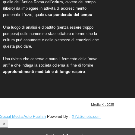
quella dell’Antica Roma dell’
otium
, ovvero del tempo
(libero) da impiegare in attività di accrescimento
personale. L’ozio, quale
uso ponderato del tempo
.
Una luogo di analisi e dibattito (senza essere troppo
pomposi) sulle numerose sfaccettature e forme che la
cultura può assumere e della pienezza di emozioni che
questa può dare.
Una rivista che osserva e narra il fermento delle “nove
arti” e che indaga la società odierna al fine di fornire
approfondimenti meditati e di lungo respiro
.
Media Kit 2025
Social Media Auto Publish
Powered By :
XYZScripts.com
✕