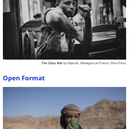
The Zebu War
by Rijasolo, Madagascar/France, Riva Press
Open Format