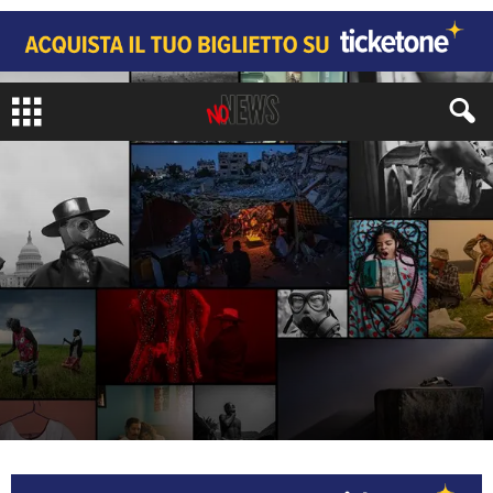
ARTI
ARTE E DESIGN
di
Juri Signorini
-
14 Aprile 2022
737