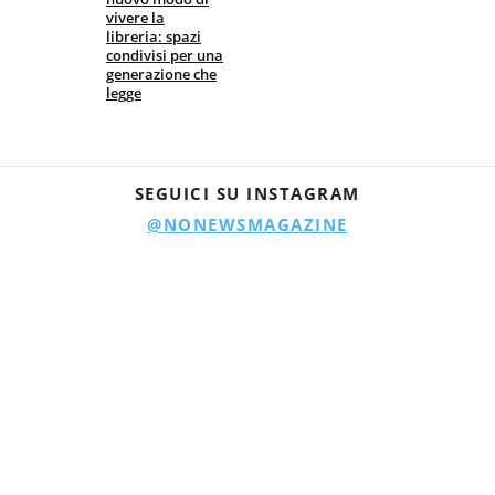
vivere la
libreria: spazi
condivisi per una
generazione che
legge
SEGUICI SU INSTAGRAM
@NONEWSMAGAZINE