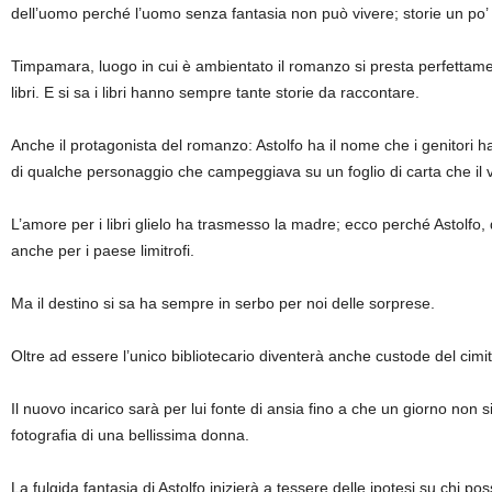
dell’uomo perché l’uomo senza fantasia non può vivere; storie un po’ r
Timpamara, luogo in cui è ambientato il romanzo si presta perfettamen
libri. E si sa i libri hanno sempre tante storie da raccontare.
Anche il protagonista del romanzo: Astolfo ha il nome che i genitori ha
di qualche personaggio che campeggiava su un foglio di carta che il 
L’amore per i libri glielo ha trasmesso la madre; ecco perché Astolfo, 
anche per i paese limitrofi.
Ma il destino si sa ha sempre in serbo per noi delle sorprese.
Oltre ad essere l’unico bibliotecario diventerà anche custode del cimit
Il nuovo incarico sarà per lui fonte di ansia fino a che un giorno no
fotografia di una bellissima donna.
La fulgida fantasia di Astolfo inizierà a tessere delle ipotesi su chi 