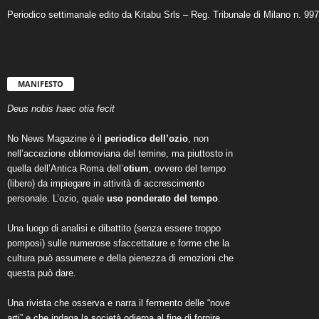
Periodico settimanale edito da Kitabu Srls – Reg. Tribunale di Milano n. 99
MANIFESTO
Deus nobis haec otia fecit
No News Magazine è il
periodico dell’ozio
, non
nell’accezione oblomoviana del temine, ma piuttosto in
quella dell’Antica Roma dell’
otium
, ovvero del tempo
(libero) da impiegare in attività di accrescimento
personale. L’ozio, quale
uso ponderato del tempo
.
Una luogo di analisi e dibattito (senza essere troppo
pomposi) sulle numerose sfaccettature e forme che la
cultura può assumere e della pienezza di emozioni che
questa può dare.
Una rivista che osserva e narra il fermento delle “nove
arti” e che indaga la società odierna al fine di fornire