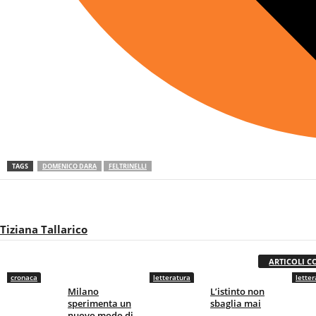
TAGS
DOMENICO DARA
FELTRINELLI
Tiziana Tallarico
ARTICOLI C
cronaca
letteratura
letter
Milano
L’istinto non
sperimenta un
sbaglia mai
nuovo modo di