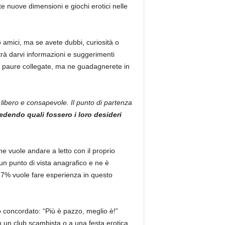
e nuove dimensioni e giochi erotici nelle
 amici, ma se avete dubbi, curiosità o
rà darvi informazioni e suggerimenti
e o paure collegate, ma ne guadagnerete in
 libero e consapevole. Il punto di partenza
endo quali fossero i loro desideri
ne vuole andare a letto con il proprio
un punto di vista anagrafico e ne è
7% vuole fare esperienza in questo
o concordato: “Più è pazzo, meglio è!”
in un club scambista o a una festa erotica,