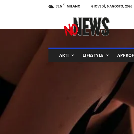
C
MILANO
GIOVEDÌ, 6 AGOSTO, 2026
33.5
N
o
N
e
w
s
M
ARTI
LIFESTYLE
APPROF
a
g
a
z
i
n
e