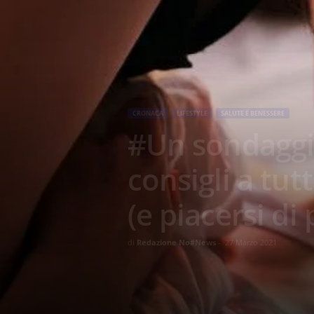
CRONACA
LIFESTYLE
SALUTE E BENESSERE
#Un sondaggio
consigli a tut
(e piacersi di 
di
Redazione No#News
-
27 Marzo 2021
12