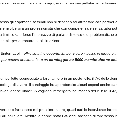
ete se non vi sentite a vostro agio, ma magari inaspettatamente troveret
pesso gli argomenti sessuali non si riescono ad affrontare con partner o
re rivolgersi a un professionista che con competenza e senza tabù pot
e la timidezza e forse l’imbarazzo di parlare di sesso e di problematich
entale per affrontare ogni situazione.
Binternagel –
offre spunti e opportunità per vivere il sesso in modo più
i, per questo abbiamo fatto un
sondaggio su 5000 membri donne chied
 un perfetto sconosciuto e fare l’amore in un posto folle, il 7% delle don
collega di lavoro. Il sondaggio ha approfondito alcuni aspetti anche da 
ovani donne under 35 vogliono immergersi nel mondo del BDSM: il 42,
rrebbe fare sesso nel prossimo futuro, quasi tutti le intervistate hann
ari gruppi di età. Mentre le donne sotto i 35 anni sognano di fare sesso 