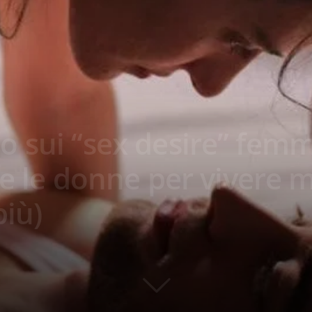
 sui “sex desire” femmi
te le donne per vivere m
più)
07