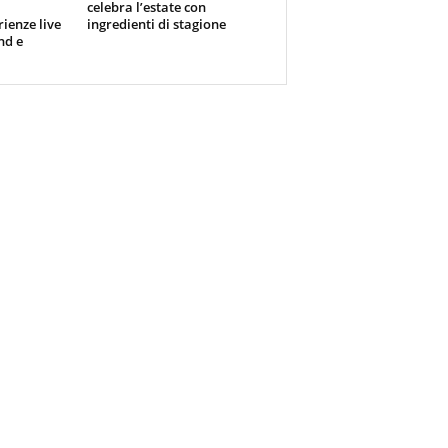
celebra l’estate con
rienze live
ingredienti di stagione
nd e