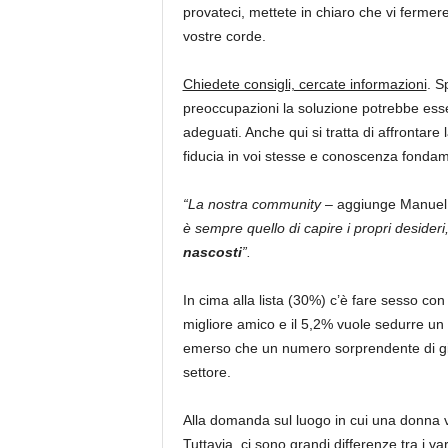
provateci, mettete in chiaro che vi fermer
vostre corde.
Chiedete consigli, cercate informazioni
. S
preoccupazioni la soluzione potrebbe esse
adeguati. Anche qui si tratta di affrontar
fiducia in voi stesse e conoscenza fondam
“La nostra community
– aggiunge Manuel 
è sempre quello di capire i propri desider
nascosti
”.
In cima alla lista (30%) c’è fare sesso con
migliore amico e il 5,2% vuole sedurre un 
emerso che un numero sorprendente di gi
settore.
Alla domanda sul luogo in cui una donna vo
Tuttavia, ci sono grandi differenze tra i v