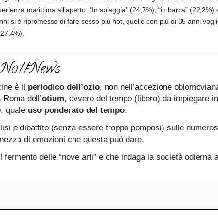
perienza marittima all’aperto. “In spiaggia” (24,7%), “in barca” (22,2%) 
nni si è ripromesso di fare sesso più hot, quelle con più di 35 anni voglio
(27,4%).
e No#News
ne è il
periodico dell’ozio
, non nell’accezione oblomoviana
a Roma dell’
otium
, ovvero del tempo (libero) da impiegare in
o, quale
uso ponderato del tempo
.
lisi e dibattito (senza essere troppo pomposi) sulle numeros
enezza di emozioni che questa può dare.
 fermento delle “nove arti” e che indaga la società odierna al