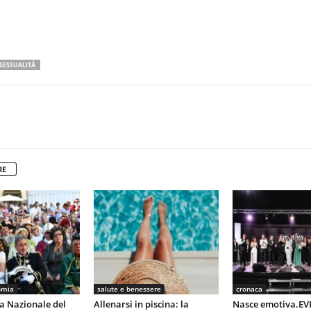
SESSUALITÀ
RE
omia
salute e benessere
cronaca
ra Nazionale del
Allenarsi in piscina: la
Nasce emotiva.EV