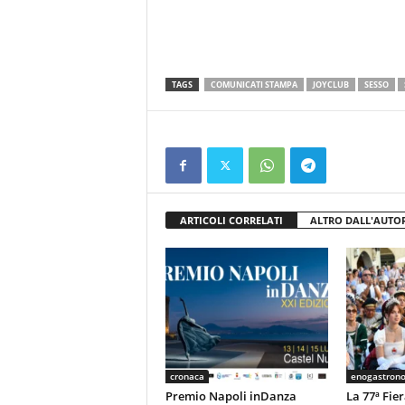
TAGS
COMUNICATI STAMPA
JOYCLUB
SESSO
ARTICOLI CORRELATI
ALTRO DALL'AUTO
cronaca
enogastron
Premio Napoli inDanza
La 77ª Fie