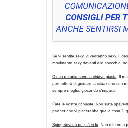
COMUNICAZIONE
CONSIGLI PER 
ANCHE SENTIRSI 
Se vi sentite sexy, vi vedranno sexy
. Il de
movimento sexy davanti allo specchio, non s
Gioco e ironia sono la chiave giusta
. Il m
permetterà di guidare la situazione con ma
sempre meglio, giocando s’impara!
Fate le vostre richieste
. Non siate spavent
partner che vi piacerebbe quella cosa lì, q
Spingetevi un po’ più in là
. Non dite no a 