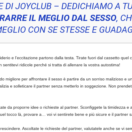
 DI JOYCLUB –
DEDICHIAMO A T
TRARRE IL MEGLIO DAL SESSO
, C
MEGLIO CON SE STESSE E GUADAG
siderio e l’eccitazione partono dalla testa. Tirate fuori dal cassetto que
entitevi ridicole perché si tratta di allenare la vostra autostima!
odo migliore per affrontare il sesso è partire da un sorriso malizioso e 
lizia e solleticare il partner senza metterlo in soggezione. Non prende
ate da proporre idee o richieste al partner. Sconfiggete la timidezza e ac
uel tocco là, provare a… voi vi sentirete bene e più sicure e il partner
prescindere. Ascoltate le richieste del partner, valutatele anche se vi 