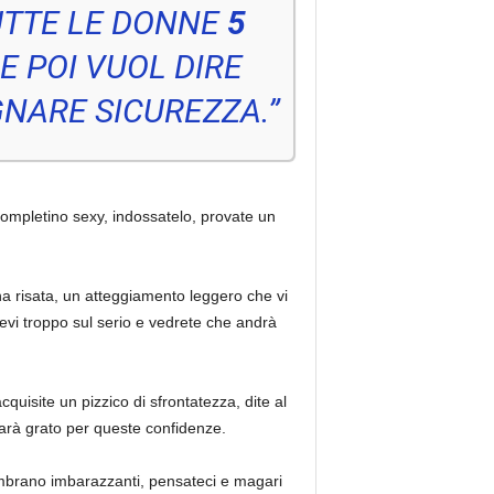
UTTE LE DONNE
5
HE POI VUOL DIRE
NARE SICUREZZA.”
l completino sexy, indossatelo, provate un
una risata, un atteggiamento leggero che vi
tevi troppo sul serio e vedrete che andrà
quisite un pizzico di sfrontatezza, dite al
 sarà grato per queste confidenze.
sembrano imbarazzanti, pensateci e magari