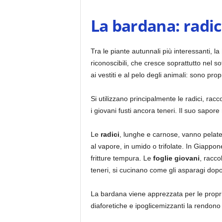
La bardana: radic
Tra le piante autunnali più interessanti, la
riconoscibili, che cresce soprattutto nel s
ai vestiti e al pelo degli animali: sono pro
Si utilizzano principalmente le radici, ra
i giovani fusti ancora teneri. Il suo sapor
Le
radici
, lunghe e carnose, vanno pelat
al vapore, in umido o trifolate. In Giappo
fritture tempura. Le
foglie giovani
, racc
teneri, si cucinano come gli asparagi dopo 
La bardana viene apprezzata per le propri
diaforetiche e ipoglicemizzanti la rendono