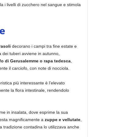
la i livelli di zucchero nel sangue e stimola
ge
rasoli
decorano i campi tra fine estate e
 dei tuberi avviene in autunno,
fo di Gerusalemme o rapa tedesca
,
te il carciofo, con note di nocciola.
ristica più interessante è l’elevato
te la flora intestinale, rendendolo
ime in insalata, dove esprime la sua
presta magnificamente a
zuppe e vellutate
,
La tradizione contadina lo utilizzava anche