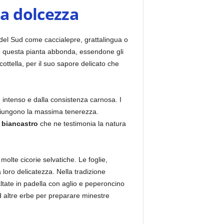
ua dolcezza
i del Sud come caccialepre, grattalingua o
ove questa pianta abbonda, essendone gli
icottella, per il suo sapore delicato che
 intenso e dalla consistenza carnosa. I
aggiungono la massima tenerezza.
e biancastro
che ne testimonia la natura
 molte cicorie selvatiche. Le foglie,
 loro delicatezza. Nella tradizione
ltate in padella con aglio e peperoncino
d altre erbe per preparare minestre