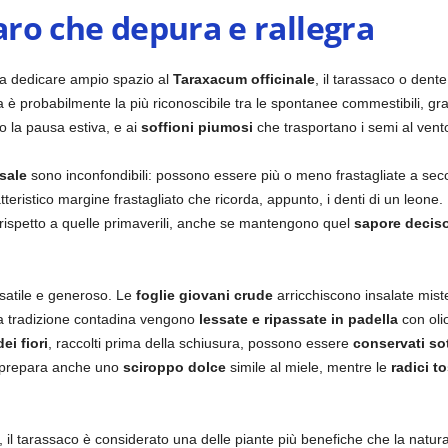
maro che depura e rallegra
za dedicare ampio spazio al
Taraxacum officinale
, il tarassaco o dent
a è probabilmente la più riconoscibile tra le spontanee commestibili, gra
o la pausa estiva, e ai
soffioni piumosi
che trasportano i semi al vent
sale
sono inconfondibili: possono essere più o meno frastagliate a seco
istico margine frastagliato che ricorda, appunto, i denti di un leone. 
rispetto a quelle primaverili, anche se mantengono quel
sapore decis
rsatile e generoso. Le
foglie giovani crude
arricchiscono insalate mis
lla tradizione contadina vengono
lessate e ripassate in padella
con olio
ei fiori
, raccolti prima della schiusura, possono essere
conservati sot
si prepara anche uno
sciroppo dolce
simile al miele, mentre le
radici t
o, il tarassaco è considerato una delle piante più benefiche che la natura