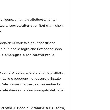
e di leone, chiamato affettuosamente
zie ai suoi
caratteristici fiori gialli
che in
o.
nda della varietà e dell’esposizione
In autunno le foglie che ricrescono sono
o e amarognolo
che caratterizza la
te conferendo carattere e una nota amara
, aglio e peperoncino, oppure utilizzate
t’olio
come i capperi, rappresentando
ostate
danno vita a un surrogato del caffè
 ci offra. È
ricco di vitamine A e C, ferro,