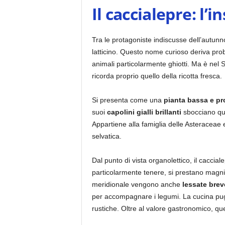
Il caccialepre: l’
Tra le protagoniste indiscusse dell’autun
latticino. Questo nome curioso deriva prob
animali particolarmente ghiotti. Ma è nel 
ricorda proprio quello della ricotta fresca.
Si presenta come una
pianta bassa e pr
suoi
capolini gialli brillanti
sbocciano qua
Appartiene alla famiglia delle Asteraceae 
selvatica.
Dal punto di vista organolettico, il caccial
particolarmente tenere, si prestano magn
meridionale vengono anche
lessate brev
per accompagnare i legumi. La cucina pugli
rustiche. Oltre al valore gastronomico, q