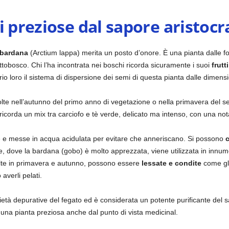
i preziose dal sapore aristocr
bardana
(Arctium lappa) merita un posto d’onore. È una pianta dalle fo
ottobosco. Chi l’ha incontrata nei boschi ricorda sicuramente i suoi
frutt
prio loro il sistema di dispersione dei semi di questa pianta dalle dimens
ccolte nell’autunno del primo anno di vegetazione o nella primavera del 
e ricorda un mix tra carciofo e tè verde, delicato ma intenso, con una not
e e messe in acqua acidulata per evitare che anneriscano. Si possono
c
ne, dove la bardana (gobo) è molto apprezzata, viene utilizzata in innum
olte in primavera e autunno, possono essere
lessate e condite
come gli
averli pelati.
età depurative del fegato ed è considerata un potente purificante del s
 una pianta preziosa anche dal punto di vista medicinal.