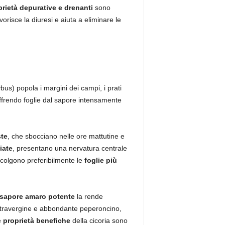
rietà depurative e drenanti
sono
orisce la diuresi e aiuta a eliminare le
bus) popola i margini dei campi, i prati
ffrendo foglie dal sapore intensamente
ste
, che sbocciano nelle ore mattutine e
iate
, presentano una nervatura centrale
ccolgono preferibilmente le
foglie più
sapore amaro potente
la rende
 extravergine e abbondante peperoncino,
e
proprietà benefiche
della cicoria sono