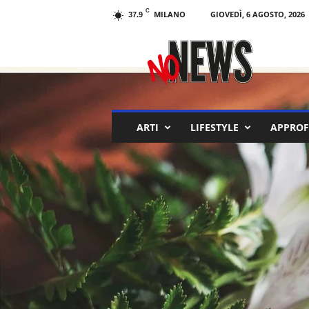
C
MILANO
GIOVEDÌ, 6 AGOSTO, 2026
37.9
N
o
N
e
w
s
M
ARTI
LIFESTYLE
APPROF
a
g
a
z
i
n
e