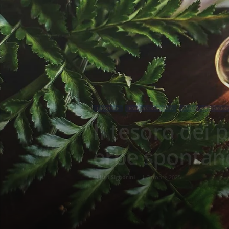
LIFESTYLE
ENOGASTRONOMIA
SALUTE E BENESSERE
Il tesoro dei 
erbe spontane
di
Juri Signorini
-
1 Ottobre 2025
442