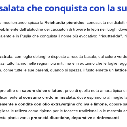
insalata che conquista con la s
no mediterraneo spicca la
Reichardia picroides
, conosciuta nei dialett
abilmente dall’abitudine dei cacciatori di trovare le lepri nei luoghi d
Salento e in Puglia che conquista il nome più evocativo:
“ricuttedda”
, r
ostrata
, con foglie oblunghe disposte a rosetta basale, dal colore verde
si tutto l’anno nelle regioni più miti, ma è in autunno che le foglie r
e, come tutte le sue parenti, quando si spezza il fusto emette un
lattic
epre offre un
sapore dolce e latteo
, privo di quella nota amara tipica di
ificamente al
consumo crudo in insalata
, dove esprimono al meglio la
emente e condite con olio extravergine d’oliva e limone
, oppure sa
ese le utilizza come ripieno per le focacce tradizionali o le mescola a
uesta pianta vanta
proprietà diuretiche, depurative e rinfrescanti
.