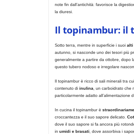
note fin dall’antichità: favorisce la digest
la diuresi.
Il topinambur: il
Sotto terra, mentre in superficie i suoi
alt
autunno, si nasconde uno dei tesori più pre
generalmente a partire da ottobre, dopo l
questo tubero nodoso e irregolare nasconde
Il topinambur è ricco di sali minerali tra c
contenuto di
inulina
, un carboidrato che 
particolarmente adatto all’alimentazione di
In cucina il topinambur è
straordinariame
croccantezza e il suo sapore delicato.
Cot
dove il suo sapore si fa ancora più roton
in
umidi e brasati
, dove assorbiva i sapor