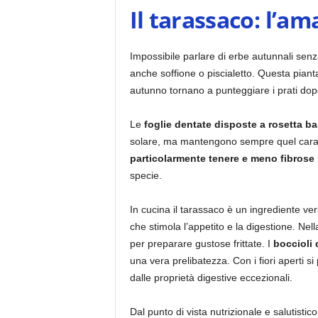
Il tarassaco: l’a
Impossibile parlare di erbe autunnali sen
anche soffione o piscialetto. Questa piant
autunno tornano a punteggiare i prati dop
Le
foglie dentate disposte a rosetta ba
solare, ma mantengono sempre quel caratter
particolarmente tenere e meno fibrose
specie.
In cucina il tarassaco è un ingrediente ve
che stimola l’appetito e la digestione. Ne
per preparare gustose frittate. I
boccioli d
una vera prelibatezza. Con i fiori aperti 
dalle proprietà digestive eccezionali.
Dal punto di vista nutrizionale e salutistic