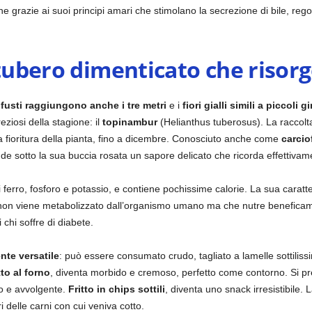
ione grazie ai suoi principi amari che stimolano la secrezione di bile, rego
 tubero dimenticato che risor
i fusti raggiungono anche i tre metri
e i
fiori gialli simili a piccoli gi
ziosi della stagione: il
topinambur
(Helianthus tuberosus). La raccolta
a fioritura della pianta, fino a dicembre. Conosciuto anche come
carcio
 sotto la sua buccia rosata un sapore delicato che ricorda effettivamen
ui ferro, fosforo e potassio, e contiene pochissime calorie. La sua caratte
non viene metabolizzato dall’organismo umano ma che nutre beneficamen
 chi soffre di diabete.
nte versatile
: può essere consumato crudo, tagliato a lamelle sottiliss
to al forno
, diventa morbido e cremoso, perfetto come contorno. Si 
do e avvolgente.
Fritto in chips sottili
, diventa uno snack irresistibile. 
i delle carni con cui veniva cotto.