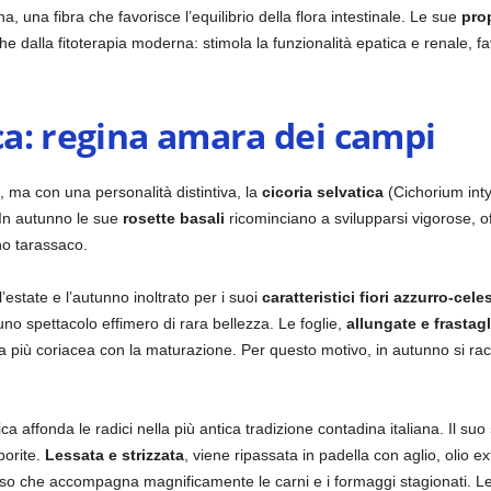
na, una fibra che favorisce l’equilibrio della flora intestinale. Le sue
prop
e dalla fitoterapia moderna: stimola la funzionalità epatica e renale, fav
ica: regina amara dei campi
 ma con una personalità distintiva, la
cicoria selvatica
(Cichorium inty
. In autunno le sue
rosette basali
ricominciano a svilupparsi vigorose, o
no tarassaco.
’estate e l’autunno inoltrato per i suoi
caratteristici fiori azzurro-cele
o spettacolo effimero di rara bellezza. Le foglie,
allungate e frastagl
 più coriacea con la maturazione. Per questo motivo, in autunno si ra
ica affonda le radici nella più antica tradizione contadina italiana. Il suo
porite.
Lessata e strizzata
, viene ripassata in padella con aglio, olio
iso che accompagna magnificamente le carni e i formaggi stagionati. L