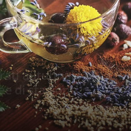
prati autunnali: alla sco
e di stagione