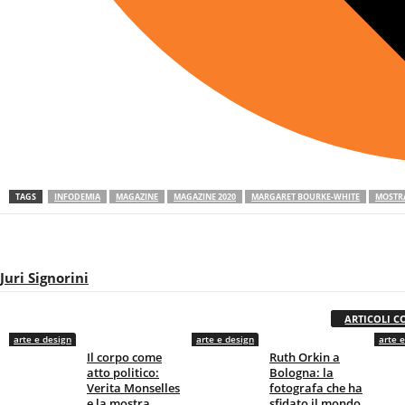
TAGS
INFODEMIA
MAGAZINE
MAGAZINE 2020
MARGARET BOURKE-WHITE
MOSTR
Juri Signorini
ARTICOLI C
arte e design
arte e design
arte 
Il corpo come
Ruth Orkin a
atto politico:
Bologna: la
Verita Monselles
fotografa che ha
e la mostra
sfidato il mondo