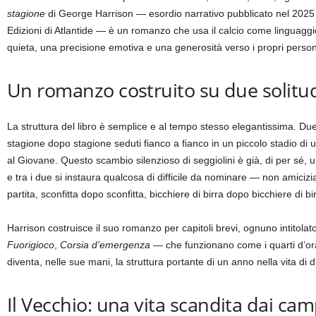
stagione
di George Harrison — esordio narrativo pubblicato nel 2025 d
Edizioni di Atlantide — è un romanzo che usa il calcio come linguaggio
quieta, una precisione emotiva e una generosità verso i propri personag
Un romanzo costruito su due solitudi
La struttura del libro è semplice e al tempo stesso elegantissima. D
stagione dopo stagione seduti fianco a fianco in un piccolo stadio di u
al Giovane. Questo scambio silenzioso di seggiolini è già, di per sé, u
e tra i due si instaura qualcosa di difficile da nominare — non amici
partita, sconfitta dopo sconfitta, bicchiere di birra dopo bicchiere di bi
Harrison costruisce il suo romanzo per capitoli brevi, ognuno intitol
Fuorigioco
,
Corsia d’emergenza
— che funzionano come i quarti d’ora d
diventa, nelle sue mani, la struttura portante di un anno nella vita d
Il Vecchio: una vita scandita dai camp