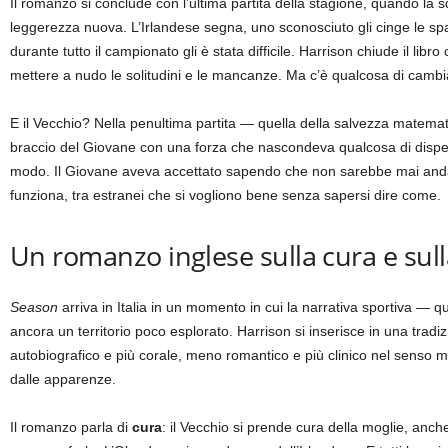
Il romanzo si conclude con l’ultima partita della stagione, quando la
leggerezza nuova. L’Irlandese segna, uno sconosciuto gli cinge le sp
durante tutto il campionato gli è stata difficile. Harrison chiude il libr
mettere a nudo le solitudini e le mancanze. Ma c’è qualcosa di cambia
E il Vecchio? Nella penultima partita — quella della salvezza matematic
braccio del Giovane con una forza che nascondeva qualcosa di dispera
modo. Il Giovane aveva accettato sapendo che non sarebbe mai andat
funziona, tra estranei che si vogliono bene senza sapersi dire come.
Un romanzo inglese sulla cura e sulla
Season
arriva in Italia in un momento in cui la narrativa sportiva — 
ancora un territorio poco esplorato. Harrison si inserisce in una tr
autobiografico e più corale, meno romantico e più clinico nel senso m
dalle apparenze.
Il romanzo parla di
cura
: il Vecchio si prende cura della moglie, anc