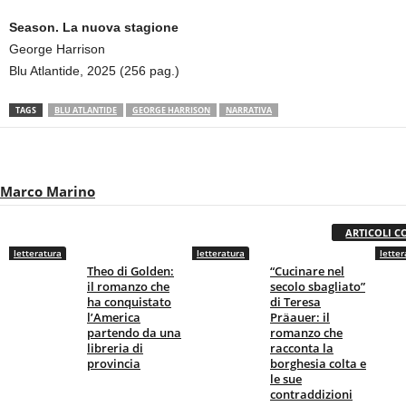
Season. La nuova stagione
George Harrison
Blu Atlantide, 2025 (256 pag.)
TAGS
BLU ATLANTIDE
GEORGE HARRISON
NARRATIVA
Marco Marino
ARTICOLI C
letteratura
letteratura
letter
Theo di Golden:
“Cucinare nel
il romanzo che
secolo sbagliato”
ha conquistato
di Teresa
l’America
Präauer: il
partendo da una
romanzo che
libreria di
racconta la
provincia
borghesia colta e
le sue
contraddizioni