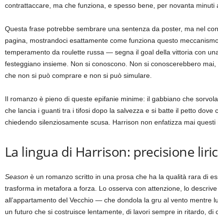
contrattaccare, ma che funziona, e spesso bene, per novanta minuti all
Questa frase potrebbe sembrare una sentenza da poster, ma nel cont
pagina, mostrandoci esattamente come funziona questo meccanismo. Q
temperamento da roulette russa — segna il goal della vittoria con una
festeggiano insieme. Non si conoscono. Non si conoscerebbero mai, f
che non si può comprare e non si può simulare.
Il romanzo è pieno di queste epifanie minime: il gabbiano che sorvola
che lancia i guanti tra i tifosi dopo la salvezza e si batte il petto do
chiedendo silenziosamente scusa. Harrison non enfatizza mai questi mom
La lingua di Harrison: precisione liric
Season
è un romanzo scritto in una prosa che ha la qualità rara di e
trasforma in metafora a forza. Lo osserva con attenzione, lo descrive c
all’appartamento del Vecchio — che dondola la gru al vento mentre lu
un futuro che si costruisce lentamente, di lavori sempre in ritardo, d