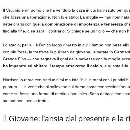
Il Vecchio è un uomo che ha venduto la casa in cui ha vissuto per quasi
che fosse una liberazione. Non lo è stato. La moglie — mai nominat
deteriorarsi con quella
combinazione di impotenza e tenerezza
che
fino alla fine, o se sarà il contrario. Si chiede se un figlio — che 
Lo stadio, per lui, è l’unico luogo rimasto in cui il tempo non pesa all
con più forza, le trasferte in pullman da giovane, le serate in Germani
Grande Finn — che segnava il goal della salvezza con la moglie accant
ha imparato ad abitare il tempo attraverso il calcio
, e questa è la
Harrison lo ritrae con tratti minimi ma infallibili: le mani con i puntini
puntura — le vene che si sollevano sul dorso come connessioni neurali, 
come se fosse una forma di meditazione laica. Sono dettagli che cost
su mattone, senza fretta.
Il Giovane: l’ansia del presente e la 