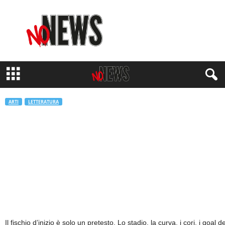
N
o
N
e
w
s
M
a
g
ARTI
LETTERATURA
a
z
Season: il romanzo di calcio che parla
i
di solitudine, cura e quello che ci
n
e
unisce davvero
di
Marco Marino
-
26 Giugno 2026
372
Il fischio d’inizio è solo un pretesto. Lo stadio, la curva, i cori, i goal