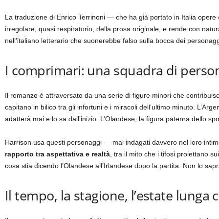
La traduzione di Enrico Terrinoni — che ha già portato in Italia ope
irregolare, quasi respiratorio, della prosa originale, e rende con natu
nell’italiano letterario che suonerebbe falso sulla bocca dei personagg
I comprimari: una squadra di person
Il romanzo è attraversato da una serie di figure minori che contribuisco
capitano in bilico tra gli infortuni e i miracoli dell’ultimo minuto. L’Arge
adatterà mai e lo sa dall’inizio. L’Olandese, la figura paterna dello sp
Harrison usa questi personaggi — mai indagati davvero nel loro intimo,
rapporto tra aspettativa e realtà
, tra il mito che i tifosi proiettano 
cosa stia dicendo l’Olandese all’Irlandese dopo la partita. Non lo sap
Il tempo, la stagione, l’estate lunga 