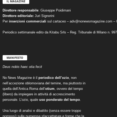
IL MAGAZINE
Direttore responsabile
: Giuseppe Poidimani
Direttore editoriale:
Juri Signorini
Per
inserzioni commerciali
sul cartaceo – adv@nonewsmagazine.com – 
Periodico settimanale edito da Kitabu Srls – Reg. Tribunale di Milano n. 99
MANIFESTO
Deus nobis haec otia fecit
No News Magazine è il
periodico dell’ozio
, non
nell’accezione oblomoviana del temine, ma piuttosto in
quella dell’Antica Roma dell’
otium
, ovvero del tempo
(libero) da impiegare in attività di accrescimento
personale. L’ozio, quale
uso ponderato del tempo
.
Una luogo di analisi e dibattito (senza essere troppo
pomposi) sulle numerose sfaccettature e forme che la