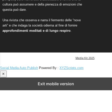
cultura può assumere e della pienezza di emozioni che
questa può dare.
Una rivista che osserva e narra il fermento delle “nove
arti” e che indaga la società odierna al fine di fornire
approfondimenti meditati e di lungo respiro
.
Media Kit 2025
Social Media Auto Publish
Powered By :
XYZScripts.com
✕
Exit mobile version