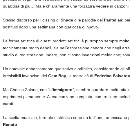
qualcosa di più… Ma è chiaramente una forzatura vedere in canzoni c
Stesso discorso per i dissing di
Shade
o le parodie dei
Pantellas
; pe
sostituiti dopo una settimana con qualcosa di nuovo.
La forma artistica di questi prodotti artistici è purtroppo sempre mol
tecnicamente molto deboli, sia nell’espressione canora che negli arra
studio di registrazione. Inoltre, non ci sono invenzioni melodiche; so
Un notevole abbassamento qualitativo e stilistico, considerando gli alf
irresistibili invenzioni dei
Gem Boy
, la teatralità di
Federico Salvator
Ma Checco Zalone, con “
L’immigrato
“, sembra guardare molto più in
esprimersi pienamente. A una canzone compiuta, con tre linee melodiche
curati.
La scelta musicale, formale e stilistica sono un tutt’ uno: ammiccano per
Renato
.