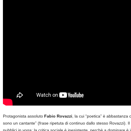
Protagonista assoluto
Fabio Rovazzi
, la cui “poetica” è abbastanza 
sono un cantante” (frase ripetuta di continuo dallo stesso Rovazzi). Il
pubblici in voga; la critica sociale è inesistente, perchè a dominare è