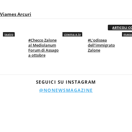
Viames Arcuri
ARTICOLI C
teatro
cinema e tv
magaz
#Checco Zalone
#L’odissea
al Mediolanum
dell’immigrato
Forum di Assago
Zalone
a ottobre
SEGUICI SU INSTAGRAM
@NONEWSMAGAZINE