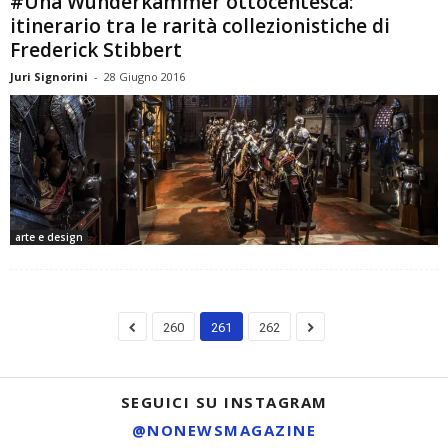
#Una Wunderkammer ottocentesca:
itinerario tra le rarità collezionistiche di
Frederick Stibbert
Juri Signorini
-
28 Giugno 2016
arte e design
260
261
262
SEGUICI SU INSTAGRAM
@NONEWSMAGAZINE