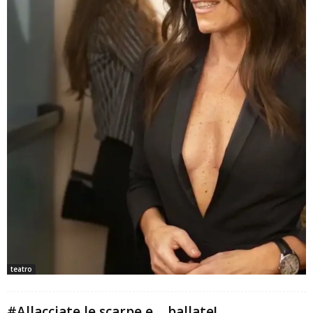
teatro
#Allacciate le scarpe e… ballate!