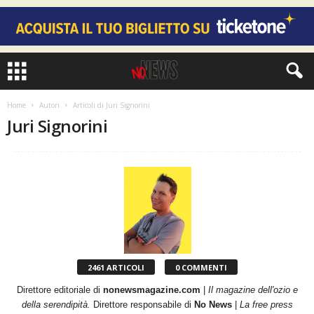
Home
Autori
Articoli di Juri Signorini
Juri Signorini
2461 ARTICOLI
0 COMMENTI
Direttore editoriale di
nonewsmagazine.com
|
Il magazine dell'ozio e
della serendipità.
Direttore responsabile di
No News
|
La free press