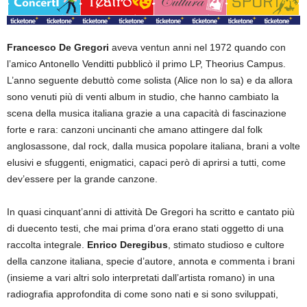
Francesco De Gregori
aveva ventun anni nel 1972 quando con
l’amico Antonello Venditti pubblicò il primo LP, Theorius Campus.
L’anno seguente debuttò come solista (Alice non lo sa) e da allora
sono venuti più di venti album in studio, che hanno cambiato la
scena della musica italiana grazie a una capacità di fascinazione
forte e rara: canzoni uncinanti che amano attingere dal folk
anglosassone, dal rock, dalla musica popolare italiana, brani a volte
elusivi e sfuggenti, enigmatici, capaci però di aprirsi a tutti, come
dev’essere per la grande canzone.
In quasi cinquant’anni di attività De Gregori ha scritto e cantato più
di duecento testi, che mai prima d’ora erano stati oggetto di una
raccolta integrale.
Enrico Deregibus
, stimato studioso e cultore
della canzone italiana, specie d’autore, annota e commenta i brani
(insieme a vari altri solo interpretati dall’artista romano) in una
radiografia approfondita di come sono nati e si sono sviluppati,