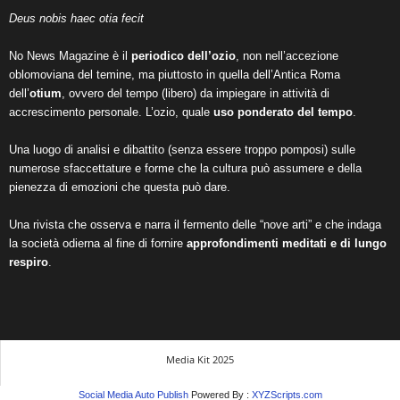
Deus nobis haec otia fecit
No News Magazine è il
periodico dell’ozio
, non nell’accezione
oblomoviana del temine, ma piuttosto in quella dell’Antica Roma
dell’
otium
, ovvero del tempo (libero) da impiegare in attività di
accrescimento personale. L’ozio, quale
uso ponderato del tempo
.
Una luogo di analisi e dibattito (senza essere troppo pomposi) sulle
numerose sfaccettature e forme che la cultura può assumere e della
pienezza di emozioni che questa può dare.
Una rivista che osserva e narra il fermento delle “nove arti” e che indaga
la società odierna al fine di fornire
approfondimenti meditati e di lungo
respiro
.
Media Kit 2025
Social Media Auto Publish
Powered By :
XYZScripts.com