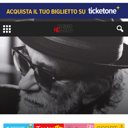
CRONACA
di
Redazione No#News
-
30 Settembre 2020
398