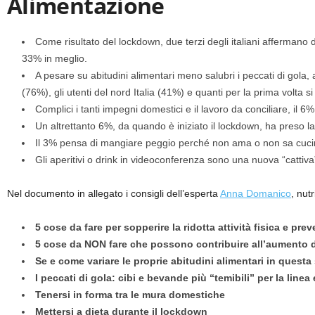
Alimentazione
Come risultato del lockdown, due terzi degli italiani affermano di
33% in meglio.
A pesare su abitudini alimentari meno salubri i peccati di gola, a
(76%), gli utenti del nord Italia (41%) e quanti per la prima volta
Complici i tanti impegni domestici e il lavoro da conciliare, il 6% 
Un altrettanto 6%, da quando è iniziato il lockdown, ha preso 
Il 3% pensa di mangiare peggio perché non ama o non sa cuc
Gli aperitivi o drink in videoconferenza sono una nuova “cattiva
Nel documento in allegato i consigli dell’esperta
Anna Domanico
,
nutr
5 cose da fare per sopperire la ridotta attività fisica e pr
5 cose da NON fare che possono contribuire all’aumento 
Se e come variare le proprie abitudini alimentari in questa
I peccati di gola: cibi e bevande più “temibili” per la line
Tenersi in forma tra le mura domestiche
Mettersi a dieta durante il lockdown