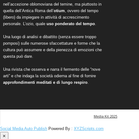
nell’accezione oblomoviana del temine, ma piuttosto in
quella dell’Antica Roma dell’
otium
, ovvero del tempo
(libero) da impiegare in attività di accrescimento
personale. L’ozio, quale
uso ponderato del tempo
.
Una luogo di analisi e dibattito (senza essere troppo
pomposi) sulle numerose sfaccettature e forme che la
cultura può assumere e della pienezza di emozioni che
questa può dare.
Una rivista che osserva e narra il fermento delle “nove
arti” e che indaga la società odierna al fine di fornire
approfondimenti meditati e di lungo respiro
.
Media Kit 2025
Social Media Auto Publish
Powered By :
XYZScripts.com
✕