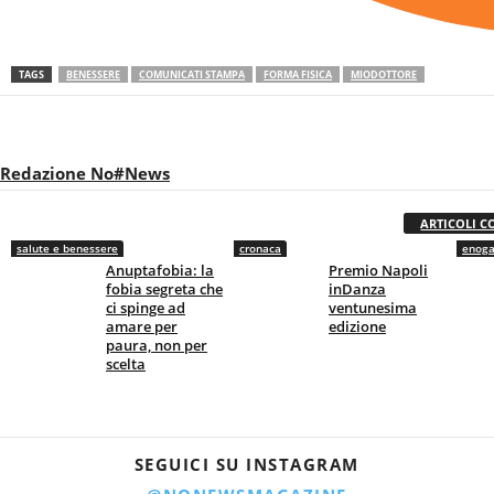
TAGS
BENESSERE
COMUNICATI STAMPA
FORMA FISICA
MIODOTTORE
Redazione No#News
ARTICOLI C
salute e benessere
cronaca
enoga
Anuptafobia: la
Premio Napoli
fobia segreta che
inDanza
ci spinge ad
ventunesima
amare per
edizione
paura, non per
scelta
SEGUICI SU INSTAGRAM