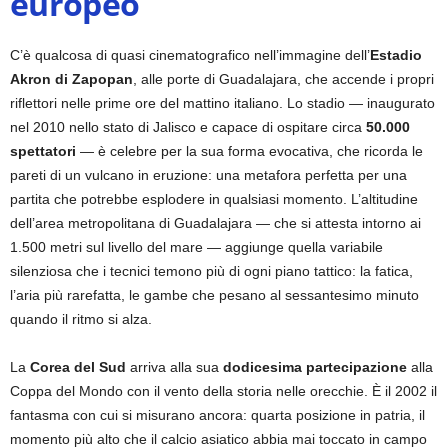
europeo
C’è qualcosa di quasi cinematografico nell’immagine dell’
Estadio
Akron di Zapopan
, alle porte di Guadalajara, che accende i propri
riflettori nelle prime ore del mattino italiano. Lo stadio — inaugurato
nel 2010 nello stato di Jalisco e capace di ospitare circa
50.000
spettatori
— è celebre per la sua forma evocativa, che ricorda le
pareti di un vulcano in eruzione: una metafora perfetta per una
partita che potrebbe esplodere in qualsiasi momento. L’altitudine
dell’area metropolitana di Guadalajara — che si attesta intorno ai
1.500 metri sul livello del mare — aggiunge quella variabile
silenziosa che i tecnici temono più di ogni piano tattico: la fatica,
l’aria più rarefatta, le gambe che pesano al sessantesimo minuto
quando il ritmo si alza.
La
Corea del Sud
arriva alla sua
dodicesima partecipazione
alla
Coppa del Mondo con il vento della storia nelle orecchie. È il 2002 il
fantasma con cui si misurano ancora: quarta posizione in patria, il
momento più alto che il calcio asiatico abbia mai toccato in campo