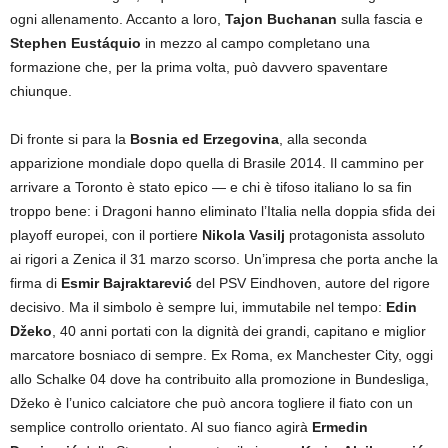
ogni allenamento. Accanto a loro,
Tajon Buchanan
sulla fascia e
Stephen Eustáquio
in mezzo al campo completano una
formazione che, per la prima volta, può davvero spaventare
chiunque.
Di fronte si para la
Bosnia ed Erzegovina
, alla seconda
apparizione mondiale dopo quella di Brasile 2014. Il cammino per
arrivare a Toronto è stato epico — e chi è tifoso italiano lo sa fin
troppo bene: i Dragoni hanno eliminato l’Italia nella doppia sfida dei
playoff europei, con il portiere
Nikola Vasilj
protagonista assoluto
ai rigori a Zenica il 31 marzo scorso. Un’impresa che porta anche la
firma di
Esmir Bajraktarević
del PSV Eindhoven, autore del rigore
decisivo. Ma il simbolo è sempre lui, immutabile nel tempo:
Edin
Džeko
, 40 anni portati con la dignità dei grandi, capitano e miglior
marcatore bosniaco di sempre. Ex Roma, ex Manchester City, oggi
allo Schalke 04 dove ha contribuito alla promozione in Bundesliga,
Džeko è l’unico calciatore che può ancora togliere il fiato con un
semplice controllo orientato. Al suo fianco agirà
Ermedin