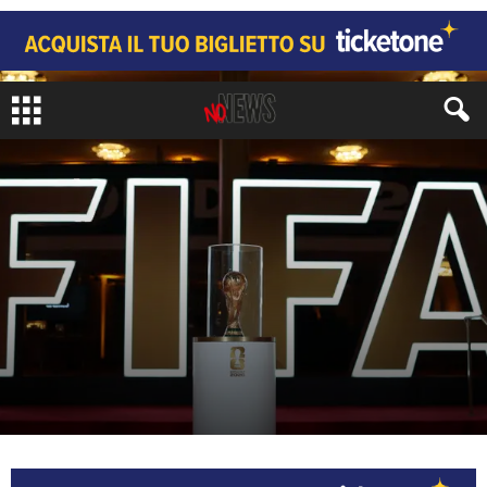
CRONACA
di
Marco Marino
-
12 Giugno 2026
200