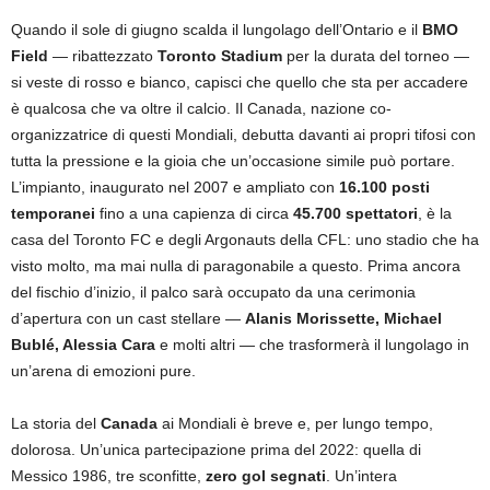
Quando il sole di giugno scalda il lungolago dell’Ontario e il
BMO
Field
— ribattezzato
Toronto Stadium
per la durata del torneo —
si veste di rosso e bianco, capisci che quello che sta per accadere
è qualcosa che va oltre il calcio. Il Canada, nazione co-
organizzatrice di questi Mondiali, debutta davanti ai propri tifosi con
tutta la pressione e la gioia che un’occasione simile può portare.
L’impianto, inaugurato nel 2007 e ampliato con
16.100 posti
temporanei
fino a una capienza di circa
45.700 spettatori
, è la
casa del Toronto FC e degli Argonauts della CFL: uno stadio che ha
visto molto, ma mai nulla di paragonabile a questo. Prima ancora
del fischio d’inizio, il palco sarà occupato da una cerimonia
d’apertura con un cast stellare —
Alanis Morissette, Michael
Bublé, Alessia Cara
e molti altri — che trasformerà il lungolago in
un’arena di emozioni pure.
La storia del
Canada
ai Mondiali è breve e, per lungo tempo,
dolorosa. Un’unica partecipazione prima del 2022: quella di
Messico 1986, tre sconfitte,
zero gol segnati
. Un’intera