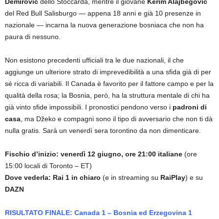
Demirović
dello Stoccarda, mentre il giovane
Kerim Alajbegović
del Red Bull Salisburgo — appena 18 anni e già 10 presenze in
nazionale — incarna la nuova generazione bosniaca che non ha
paura di nessuno.
Non esistono precedenti ufficiali tra le due nazionali, il che
aggiunge un ulteriore strato di imprevedibilità a una sfida già di per
sé ricca di variabili. Il Canada è favorito per il fattore campo e per la
qualità della rosa; la Bosnia, però, ha la struttura mentale di chi ha
già vinto sfide impossibili. I pronostici pendono verso i
padroni di
casa
, ma Džeko e compagni sono il tipo di avversario che non ti dà
nulla gratis. Sarà un venerdì sera torontino da non dimenticare.
Fischio d’inizio: venerdì 12 giugno, ore 21:00 italiane
(ore
15:00 locali di Toronto – ET)
Dove vederla: Rai 1 in chiaro
(e in streaming su
RaiPlay
) e su
DAZN
RISULTATO FINALE: Canada 1 – Bosnia ed Erzegovina 1