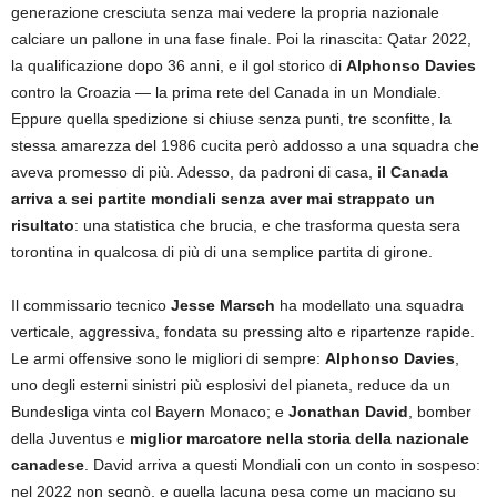
generazione cresciuta senza mai vedere la propria nazionale
calciare un pallone in una fase finale. Poi la rinascita: Qatar 2022,
la qualificazione dopo 36 anni, e il gol storico di
Alphonso Davies
contro la Croazia — la prima rete del Canada in un Mondiale.
Eppure quella spedizione si chiuse senza punti, tre sconfitte, la
stessa amarezza del 1986 cucita però addosso a una squadra che
aveva promesso di più. Adesso, da padroni di casa,
il Canada
arriva a sei partite mondiali senza aver mai strappato un
risultato
: una statistica che brucia, e che trasforma questa sera
torontina in qualcosa di più di una semplice partita di girone.
Il commissario tecnico
Jesse Marsch
ha modellato una squadra
verticale, aggressiva, fondata su pressing alto e ripartenze rapide.
Le armi offensive sono le migliori di sempre:
Alphonso Davies
,
uno degli esterni sinistri più esplosivi del pianeta, reduce da un
Bundesliga vinta col Bayern Monaco; e
Jonathan David
, bomber
della Juventus e
miglior marcatore nella storia della nazionale
canadese
. David arriva a questi Mondiali con un conto in sospeso:
nel 2022 non segnò, e quella lacuna pesa come un macigno su