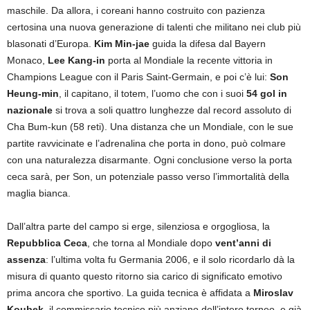
maschile. Da allora, i coreani hanno costruito con pazienza
certosina una nuova generazione di talenti che militano nei club più
blasonati d’Europa.
Kim Min-jae
guida la difesa dal Bayern
Monaco,
Lee Kang-in
porta al Mondiale la recente vittoria in
Champions League con il Paris Saint-Germain, e poi c’è lui:
Son
Heung-min
, il capitano, il totem, l’uomo che con i suoi
54 gol in
nazionale
si trova a soli quattro lunghezze dal record assoluto di
Cha Bum-kun (58 reti). Una distanza che un Mondiale, con le sue
partite ravvicinate e l’adrenalina che porta in dono, può colmare
con una naturalezza disarmante. Ogni conclusione verso la porta
ceca sarà, per Son, un potenziale passo verso l’immortalità della
maglia bianca.
Dall’altra parte del campo si erge, silenziosa e orgogliosa, la
Repubblica Ceca
, che torna al Mondiale dopo
vent’anni di
assenza
: l’ultima volta fu Germania 2006, e il solo ricordarlo dà la
misura di quanto questo ritorno sia carico di significato emotivo
prima ancora che sportivo. La guida tecnica è affidata a
Miroslav
Koubek
, il commissario tecnico più anziano dell’intero torneo, e già