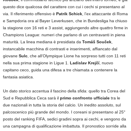
questo dice qualcosa del carattere con cui i cechi si presentano al
via. Il riferimento offensivo è
Patrik Schick
, l’ex attaccante di Roma
e Sampdoria ora al Bayer Leverkusen, che in Bundesliga ha chiuso
la stagione con 16 reti e 3 assist, aggiungendo altre quattro firme in
Champions League: numeri che parlano di un centravanti in piena
maturità. La linea mediana è presidiata da
Tomáš Souček
,
instancabile macchina di contrasti e inserimenti, affiancato dal
giovane
Sulc
, che all’Olympique Lione ha sorpreso tutti con 11 reti
nella sua prima stagione in Ligue 1.
Ladislav Krejčí
, nuovo
capitano ceco, guida una difesa a tre chiamata a contenere la
fantasia asiatica.
Un dato storico accentua il fascino della sfida: quello tra Corea del
Sud e Repubblica Ceca sarà il
primo confronto ufficiale
tra le
due nazionali in tutta la storia del calcio. Un inedito assoluto, sul
palcoscenico più grande del mondo. I coreani si presentano al 25°
posto del ranking FIFA, sedici gradini sopra ai cechi, e vengono da
una campagna di qualificazione imbattuta. Il pronostico sorride alla