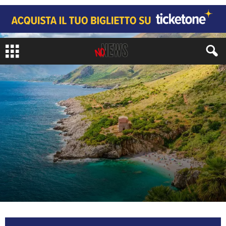
LIFESTYLE
ENOGASTRONOMIA
di
Giampietro Arrigoni
-
16 Agosto 2025
705