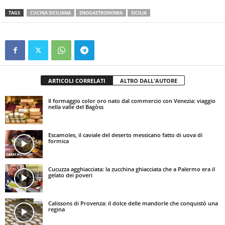
TAGS
CUCINA SICILIANA
ENOGASTRONOMIA
SICILIA
ARTICOLI CORRELATI
ALTRO DALL'AUTORE
Il formaggio color oro nato dal commercio con Venezia: viaggio
nella valle del Bagòss
Escamoles, il caviale del deserto messicano fatto di uova di
formica
Cucuzza agghiacciata: la zucchina ghiacciata che a Palermo era il
gelato dei poveri
Calissons di Provenza: il dolce delle mandorle che conquistò una
regina