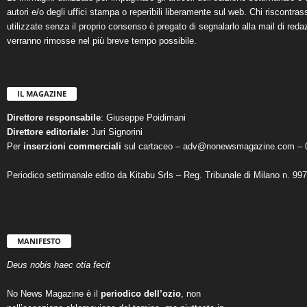
autori e/o degli uffici stampa o reperibili liberamente sul web. Chi riscontra
utilizzate senza il proprio consenso è pregato di segnalarlo alla mail di reda
verranno rimosse nel più breve tempo possibile.
IL MAGAZINE
Direttore responsabile
: Giuseppe Poidimani
Direttore editoriale:
Juri Signorini
Per
inserzioni commerciali
sul cartaceo – adv@nonewsmagazine.com – 
Periodico settimanale edito da Kitabu Srls – Reg. Tribunale di Milano n. 99
MANIFESTO
Deus nobis haec otia fecit
No News Magazine è il
periodico dell’ozio
, non