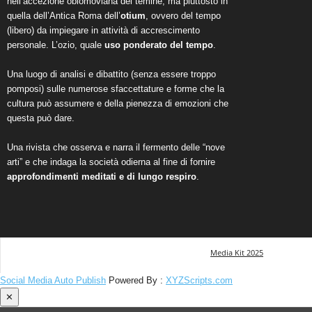
nell’accezione oblomoviana del temine, ma piuttosto in
quella dell’Antica Roma dell’
otium
, ovvero del tempo
(libero) da impiegare in attività di accrescimento
personale. L’ozio, quale
uso ponderato del tempo
.
Una luogo di analisi e dibattito (senza essere troppo
pomposi) sulle numerose sfaccettature e forme che la
cultura può assumere e della pienezza di emozioni che
questa può dare.
Una rivista che osserva e narra il fermento delle “nove
arti” e che indaga la società odierna al fine di fornire
approfondimenti meditati e di lungo respiro
.
Media Kit 2025
Social Media Auto Publish
Powered By :
XYZScripts.com
✕