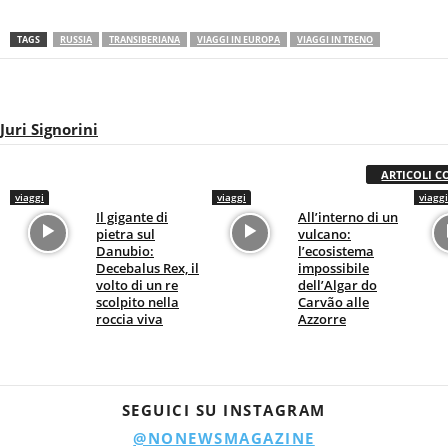
TAGS
RUSSIA
TRANSIBERIANA
VIAGGI IN EUROPA
VIAGGI IN TRENO
Juri Signorini
ARTICOLI C
viaggi
viaggi
viaggi
Il gigante di
All’interno di un
pietra sul
vulcano:
Danubio:
l’ecosistema
Decebalus Rex, il
impossibile
volto di un re
dell’Algar do
scolpito nella
Carvão alle
roccia viva
Azzorre
SEGUICI SU INSTAGRAM
@NONEWSMAGAZINE