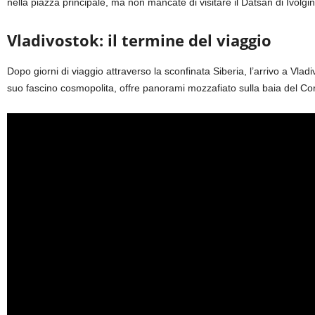
nella piazza principale, ma non mancate di visitare il Datsan di Ivolg
Vladivostok: il termine del viaggio
Dopo giorni di viaggio attraverso la sconfinata Siberia, l’arrivo a Vladi
suo fascino cosmopolita, offre panorami mozzafiato sulla baia del Cor