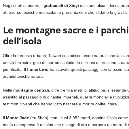
Negli strati superiori, i
grattacieli di Xinyi
ospitano alcuni dei ristorant
attraverso tecniche molecolari e presentazioni che sfidano la gravità.
Le montagne sacre e i parchi
dell’isola
Oltre la frenesia urbana, Taiwan custodisce tesori naturali che lascian
crosta terrestre: gole di marmo scolpite da millenni di erosione crean
pietrificata. Il
fiume Liwu
ha scavato questi passaggi con la pazienza
architettoniche naturali.
Nelle
montagne centrali
, oltre tremila metri di altitudine, si este
assistito al passaggio di dinastie imperiali, guerre mondiali e rivoluz
testimoni viventi che hanno visto nascere e morire civiltà intere.
Il
Monte Jade
(Yu Shan), con i suoi 3.952 metri, domina l’isola come 
ma la ricompensa è un’alba che dipinge di oro e porpora un mare di nu