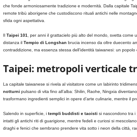
che fonde armoniosamente tradizione e modernità.
Dalla capitale Taip
remote tribù aborigene che custodiscono rituali antichi nelle montagne
sfida ogni aspettativa.
Il
Taipei 101
, per anni il grattacielo più alto del mondo, svetta come 
distanza il
Tempio di Longshan
brucia incenso da oltre duecento an
contraddizione, ma essenza stessa dell’identità taiwanesi: un popolo 
Taipei: metropoli verticale 
La capitale taiwanese si rivela al visitatore come un labirinto tridimen
notturni
pulsano di vita fino all’alba: Shilin, Raohe, Ningxia diventano
trasformano ingredienti semplici in opere d’arte culinarie, mentre il 
Salendo in superficie, i
templi buddisti e taoisti
si nascondono tra i 
intatti gli antichi riti di guarigione, mentre fedeli e curiosi si mescol
draghi e fenici che sembrano prendere vita sotto i neon della città, ra