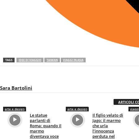
TAGS
IDEE DI VIAGGIO
TAIWAN
VIAGGI IN ASIA
Sara Bartolini
ARTICOLI C
arte e design
arte e design
viaggi
Le statue
Il figlio velato di
parlanti di
Jago: il marmo
Roma: quando il
che urla
marmo
l’innocenza
diventava voce
perduta nel