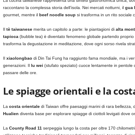
La cucina taiwanese rappresenta una sintesi gastronomica unica, d
raccontano la complessa storia dell’isola. Nei mercati notturni, il
gua 
gourmet, mentre il
beef noodle soup
si trasforma in un rito sociale c
Il
tè taiwanese
merita un capitolo a parte: le piantagioni di
alta mon
tapioca
(bubble tea) è diventato fenomeno globale partendo proprio da
trasforma la degustazione in meditazione, dove ogni sorso rivela strat
Il
xiaolongbao
di Din Tai Fung ha raggiunto fama mondiale, ma i veri
generazioni. Il
lu wei
(stufato speziato) cuoce lentamente in pentole c
passare delle ore.
Le spiagge orientali e la cost
La
costa orientale
di Taiwan offre paesaggi marini di rara bellezza,
Hualien
diventa base per esplorare spiagge di ciottoli levigati dov
La
County Road 11
serpeggia lungo la costa per oltre 170 chilomet