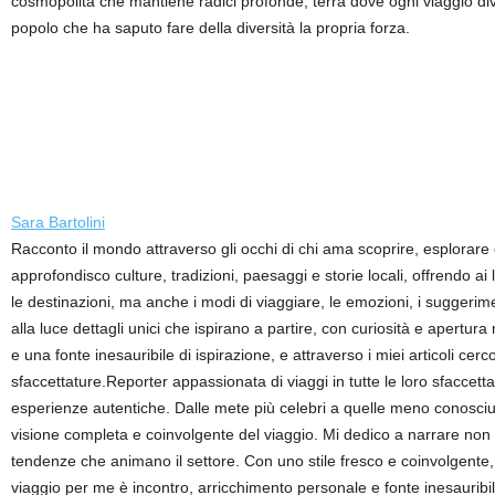
cosmopolita che mantiene radici profonde, terra dove ogni viaggio diven
popolo che ha saputo fare della diversità la propria forza.
Sara Bartolini
Racconto il mondo attraverso gli occhi di chi ama scoprire, esplorare
approfondisco culture, tradizioni, paesaggi e storie locali, offrendo a
le destinazioni, ma anche i modi di viaggiare, le emozioni, i suggerime
alla luce dettagli unici che ispirano a partire, con curiosità e apertur
e una fonte inesauribile di ispirazione, e attraverso i miei articoli ce
sfaccettature.Reporter appassionata di viaggi in tutte le loro sfaccett
esperienze autentiche. Dalle mete più celebri a quelle meno conosciute,
visione completa e coinvolgente del viaggio. Mi dedico a narrare non so
tendenze che animano il settore. Con uno stile fresco e coinvolgente, p
viaggio per me è incontro, arricchimento personale e fonte inesauribile