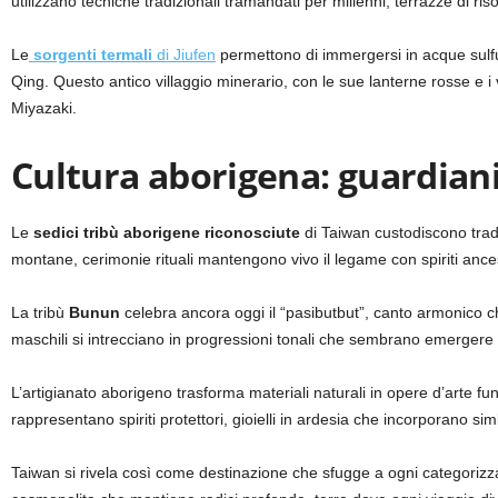
utilizzano tecniche tradizionali tramandati per millenni, terrazze di r
Le
sorgenti termali
di Jiufen
permettono di immergersi in acque sulfur
Qing. Questo antico villaggio minerario, con le sue lanterne rosse e i vic
Miyazaki.
Cultura aborigena: guardiani 
Le
sedici tribù aborigene riconosciute
di Taiwan custodiscono tradiz
montane, cerimonie rituali mantengono vivo il legame con spiriti ancest
La tribù
Bunun
celebra ancora oggi il “pasibutbut”, canto armonico ch
maschili si intrecciano in progressioni tonali che sembrano emergere 
L’artigianato aborigeno trasforma materiali naturali in opere d’arte fun
rappresentano spiriti protettori, gioielli in ardesia che incorporano simbol
Taiwan si rivela così come destinazione che sfugge a ogni categorizz