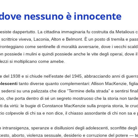
à dove nessuno è innocente
siste dappertutto. La cittadina immaginaria fu costruita da Metalious c
rittrice viveva, Laconia, Alton e Belmont. È un posto di tremila e pass
 fronteggiano come sentinelle di moralità avversarie, dove i vecchi scald
gton possiede i mulini e quindi possiede anche le vite degli operai, dove 
lezzi si moltiplicano come amebe.
e del 1938 e si chiude nell’estate del 1945, abbracciando anni di guerra,
lescenti
tanto diverse quanto complementari: Allison MacKenzie, figl
 sedersi su una palizzata che dice “Termine della strada” e sentirsi fi
po, che porta dentro di sé un segreto mostruoso che la storia non tarder
titi da virtù: le bugie di Constance MacKenzie sulla propria storia, le cr
nzio colpevole di chi sa e non dice, il chiasso assordante di chi non sa e 
 intransigenza, speranze e disillusioni degli adolescenti, sconfitte deg
cesto, aborto, violenza sessuale, desiderio e corruzione del potere — t