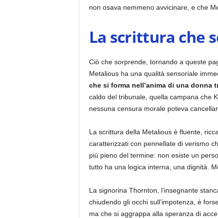
non osava nemmeno avvicinare, e che Metali
La scrittura che 
Ciò che sorprende, tornando a queste pagin
Metalious ha una qualità sensoriale imme
che si forma nell’anima di una donna t
caldo del tribunale, quella campana che 
nessuna censura morale poteva cancellar
La scrittura della Metalious è fluente, ricc
caratterizzati con pennellate di verismo c
più pieno del termine: non esiste un per
tutto ha una logica interna, una dignità. 
La signorina Thornton, l’insegnante stanca 
chiudendo gli occhi sull’impotenza, è for
ma che si aggrappa alla speranza di acce