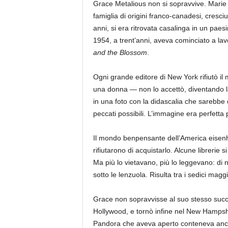
Grace Metalious non si sopravvive. Marie
famiglia di origini franco-canadesi, cres
anni, si era ritrovata casalinga in un paes
1954, a trent’anni, aveva cominciato a lavo
and the Blossom
.
Ogni grande editore di New York rifiutò il
una donna — non lo accettò, diventando l
in una foto con la didascalia che sarebbe
peccati possibili. L’immagine era perfetta
Il mondo benpensante dell’America eisenho
rifiutarono di acquistarlo. Alcune librerie 
Ma più lo vietavano, più lo leggevano: di na
sotto le lenzuola. Risulta tra i sedici maggi
Grace non sopravvisse al suo stesso succe
Hollywood, e tornò infine nel New Hampshir
Pandora che aveva aperto conteneva anch