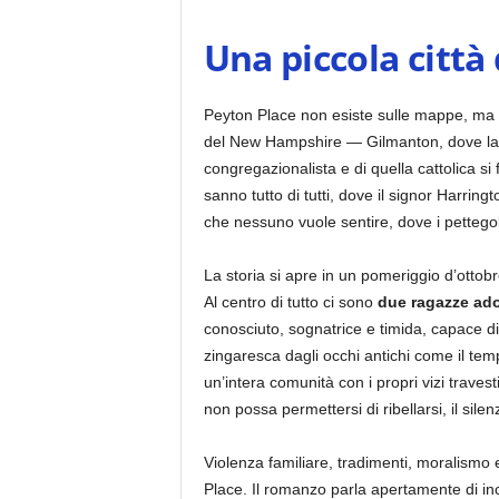
Una piccola citt
Peyton Place non esiste sulle mappe, ma e
del New Hampshire — Gilmanton, dove la sc
congregazionalista e di quella cattolica si
sanno tutto di tutti, dove il signor Harrin
che nessuno vuole sentire, dove i pettego
La storia si apre in un pomeriggio d’ottobr
Al centro di tutto ci sono
due ragazze ado
conosciuto, sognatrice e timida, capace di
zingaresca dagli occhi antichi come il tem
un’intera comunità con i propri vizi traves
non possa permettersi di ribellarsi, il sile
Violenza familiare, tradimenti, moralismo e
Place. Il romanzo parla apertamente di in