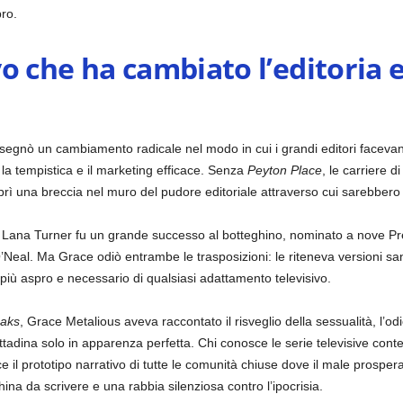
bro.
o che ha cambiato l’editoria e
segnò un cambiamento radicale nel modo in cui i grandi editori facevano a
o la tempistica e il marketing efficace. Senza
Peyton Place
, le carriere 
prì una breccia nel muro del pudore editoriale attraverso cui sarebbero
n Lana Turner fu un grande successo al botteghino, nominato a nove Pr
Neal. Ma Grace odiò entrambe le trasposizioni: le riteneva versioni sanit
 più aspro e necessario di qualsiasi adattamento televisivo.
aks
, Grace Metalious aveva raccontato il risveglio della sessualità, l’odio
cittadina solo in apparenza perfetta. Chi conosce le serie televisive c
l prototipo narrativo di tutte le comunità chiuse dove il male prospera 
hina da scrivere e una rabbia silenziosa contro l’ipocrisia.