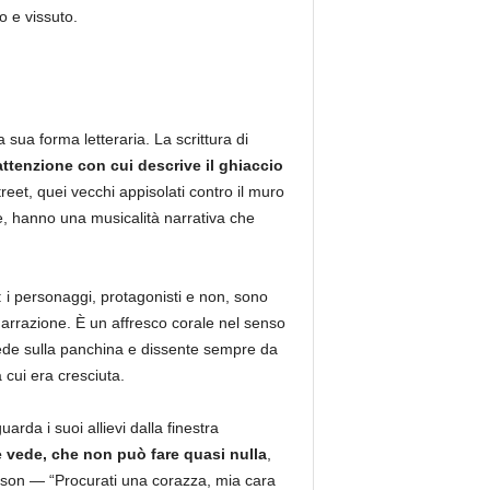
o e vissuto.
sua forma letteraria. La scrittura di
attenzione con cui descrive il ghiaccio
eet, quei vecchi appisolati contro il muro
, hanno una musicalità narrativa che
e: i personaggi, protagonisti e non, sono
narrazione. È un affresco corale nel senso
iede sulla panchina e dissente sempre da
 cui era cresciuta.
rda i suoi allievi dalla finestra
he vede, che non può fare quasi nulla
,
ison — “Procurati una corazza, mia cara