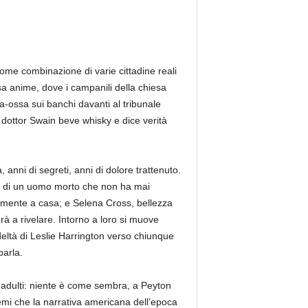
ome combinazione di varie cittadine reali
a anime, dove i campanili della chiesa
a-ossa sui banchi davanti al tribunale
il dottor Swain beve whisky e dice verità
 anni di segreti, anni di dolore trattenuto.
ia di un uomo morto che non ha mai
nalmente a casa; e Selena Cross, bellezza
à a rivelare. Intorno a loro si muove
udeltà di Leslie Harrington verso chiunque
parla.
li adulti: niente è come sembra, a Peyton
emi che la narrativa americana dell’epoca