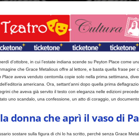
rdì d’ottobre, in cui l’estate indiana scende su Peyton Place come un
magine che Grace Metalious offre al lettore, e basta quella frase per c
 Place
aveva venduto centomila copie solo nella prima settimana, diven
dell’editoria americana. Ora, settant’anni dopo quella prima deflagrazi
grini che aveva già servito il testo con eleganza nelle edizioni prece
 stato uno scandalo, una confessione, un atto di coraggio, un documento 
la donna che aprì il vaso di 
ario sostare sulla figura di chi lo ha scritto, perché senza Grace Metalio