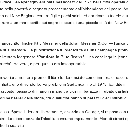
 Grace DeRepentigny era nata nell’agosto del 1924 nella città operaia
ciuta nella povertà e segnata precocemente dall’abbandono del padre. A
ino del New England con tre figli e pochi soldi, ed era rimasta fedele a u
rare a un manoscritto sui segreti oscuri di una piccola città del New Eng
 manoscritto, finché Kitty Messner della Julian Messner & Co. — l’unic
a sua mentore. La pubblicazione fu preceduta da una campagna promozi
 diventata leggenda:
“Pandora in Blue Jeans”
. Una casalinga in jeans 
 perché era vera, e per questo era insopportabile.
weriana non era pronto. Il libro fu denunciato come immorale, osceno 
si rifiutarono di venderlo. Fu proibito in Sudafrica fino al 1978, bandito 
scosto, passato di mano in mano tra vicini imbarazzati, rubato dai figli ag
ori bestseller della storia, tra quelli che hanno superato i dieci milioni di 
sso. Spese il denaro liberamente, divorziò da George, si risposò con u
e. La dipendenza dall’alcol la consumò rapidamente. Morì di cirrosi epa
e la sua vita.