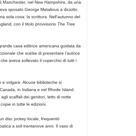
 di Manchester, nel New Hampshire, da una
veva sposato George Metalious a diciotto
na sola cosa: la scrittura. Nell’autunno del
land, con il titolo provvisorio
The Tree
a grande casa editrice americana guidata da
onale che scelse di presentare l’autrice
che aveva sollevato il coperchio di tutti i
e volgare. Alcune biblioteche si
in Canada, in Indiana e nel Rhode Island.
li scaffali dei genitori, letto di notte
copie in tutte le edizioni.
n disc jockey locale, frequentò
tica a soli trentanove anni. Il vaso di