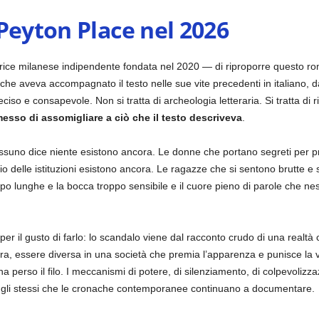
Peyton Place nel 2026
ice milanese indipendente fondata nel 2020 — di riproporre questo roma
 che aveva accompagnato il testo nelle sue vite precedenti in italiano, da
eciso e consapevole. Non si tratta di archeologia letteraria. Si tratta di
sso di assomigliare a ciò che il testo descriveva
.
essuno dice niente esistono ancora. Le donne che portano segreti per pro
io delle istituzioni esistono ancora. Le ragazze che si sentono brutte e
po lunghe e la bocca troppo sensibile e il cuore pieno di parole che 
r il gusto di farlo: lo scandalo viene dal racconto crudo di una realtà c
a, essere diversa in una società che premia l’apparenza e punisce la v
ha perso il filo. I meccanismi di potere, di silenziamento, di colpevolizz
 gli stessi che le cronache contemporanee continuano a documentare.