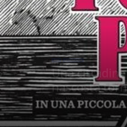
ARTI
LETTERATURA
Una cittadina
nascosta torna
di
Marco Marino
-
24 Maggio 2026
252