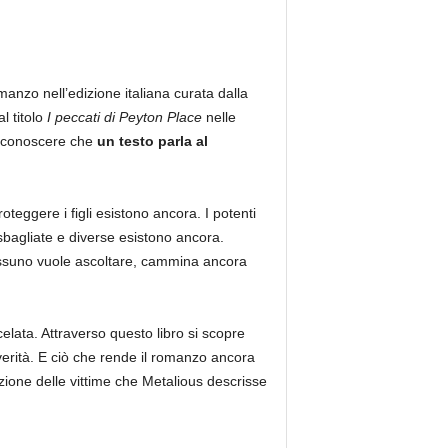
nzo nell’edizione italiana curata dalla
l titolo
I peccati di Peyton Place
nelle
 riconoscere che
un testo parla al
teggere i figli esistono ancora. I potenti
 sbagliate e diverse esistono ancora.
nessuno vuole ascoltare, cammina ancora
elata. Attraverso questo libro si scopre
erità. E ciò che rende il romanzo ancora
azione delle vittime che Metalious descrisse