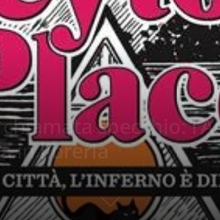
 chiamata specchio: l’
 in libreria