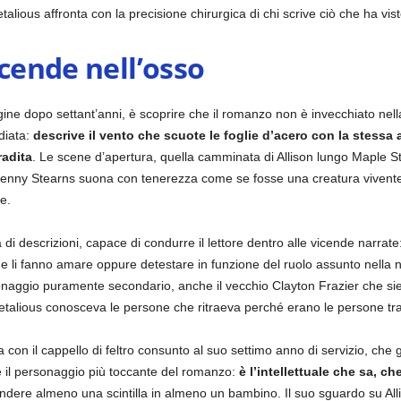
ous affronta con la precisione chirurgica di chi scrive ciò che ha vist
scende nell’osso
e dopo settant’anni, è scoprire che il romanzo non è invecchiato nella 
diata:
descrive il vento che scuote le foglie d’acero con la stessa 
radita
. Le scene d’apertura, quella camminata di Allison lungo Maple Str
Kenny Stearns suona con tenerezza come se fosse una creatura vivente
e.
a di descrizioni, capace di condurre il lettore dentro alle vicende narrat
he li fanno amare oppure detestare in funzione del ruolo assunto nella 
sonaggio puramente secondario, anche il vecchio Clayton Frazier che s
Metalious conosceva le persone che ritraeva perché erano le persone tra
con il cappello di feltro consunto al suo settimo anno di servizio, che gua
se il personaggio più toccante del romanzo:
è l’intellettuale che sa, c
ndere almeno una scintilla in almeno un bambino. Il suo sguardo su All