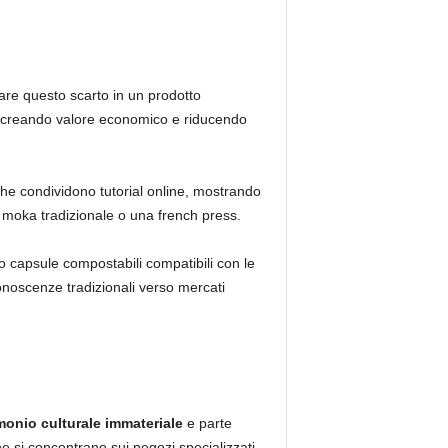
are questo scarto in un prodotto
sa, creando valore economico e riducendo
che condividono tutorial online, mostrando
 moka tradizionale o una french press.
 capsule compostabili compatibili con le
oscenze tradizionali verso mercati
monio culturale immateriale
e parte
one si concentrano sui negozi specializzati