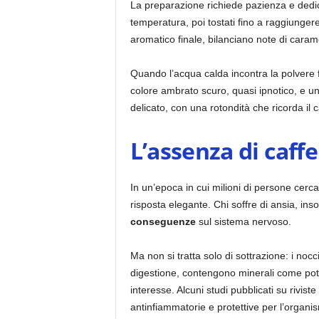
La preparazione richiede pazienza e dedica:
temperatura, poi tostati fino a raggiungere
aromatico finale, bilanciano note di caram
Quando l’acqua calda incontra la polvere fi
colore ambrato scuro, quasi ipnotico, e u
delicato, con una rotondità che ricorda il
L’assenza di caff
In un’epoca in cui milioni di persone cerc
risposta elegante. Chi soffre di ansia, in
conseguenze
sul sistema nervoso.
Ma non si tratta solo di sottrazione: i noc
digestione, contengono minerali come pota
interesse. Alcuni studi pubblicati su rivi
antinfiammatorie e protettive per l’organi