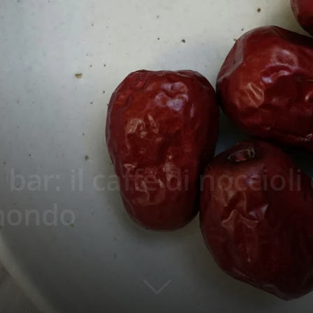
bar: il caffè di noccioli
 mondo