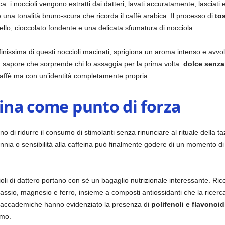
 i noccioli vengono estratti dai datteri, lavati accuratamente, lasciati e
 una tonalità bruno-scura che ricorda il caffè arabica. Il processo di
to
ello, cioccolato fondente e una delicata sfumatura di nocciola.
nissima di questi noccioli macinati, sprigiona un aroma intenso e avvolg
n sapore che sorprende chi lo assaggia per la prima volta:
dolce senza
 caffè ma con un’identità completamente propria.
eina come punto di forza
ano di ridurre il consumo di stimolanti senza rinunciare al rituale dell
sonnia o sensibilità alla caffeina può finalmente godere di un momento di
cioli di dattero portano con sé un bagaglio nutrizionale interessante. Ric
ssio, magnesio e ferro, insieme a composti antiossidanti che la ricerca
ste accademiche hanno evidenziato la presenza di
polifenoli e flavonoid
smo.