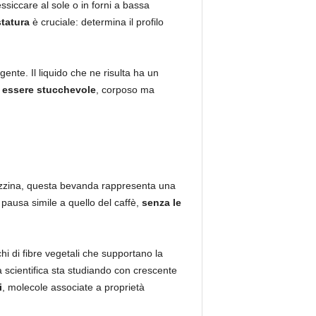
ssiccare al sole o in forni a bassa
statura
è cruciale: determina il profilo
ente. Il liquido che ne risulta ha un
 essere stucchevole
, corposo ma
a tazzina, questa bevanda rappresenta una
 pausa simile a quello del caffè,
senza le
chi di fibre vegetali che supportano la
 scientifica sta studiando con crescente
i
, molecole associate a proprietà