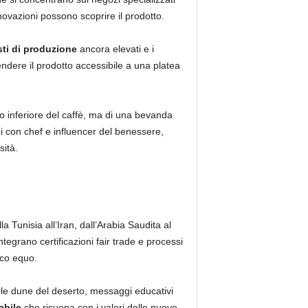
novazioni possono scoprire il prodotto.
ti di produzione
ancora elevati e i
endere il prodotto accessibile a una platea
uto inferiore del caffè, ma di una bevanda
ni con chef e influencer del benessere,
sità.
a Tunisia all’Iran, dall’Arabia Saudita al
tegrano certificazioni fair trade e processi
ico equo.
a le dune del deserto, messaggi educativi
bile
che risuona con i valori delle nuove