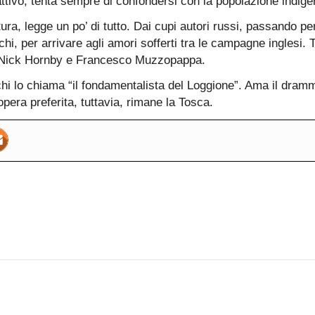
attivo, tenta sempre di confondersi con la popolazione indige
ura, legge un po’ di tutto. Dai cupi autori russi, passando per 
hi, per arrivare agli amori sofferti tra le campagne inglesi. Tr
, Nick Hornby e Francesco Muzzopappa.
i lo chiama “il fondamentalista del Loggione”. Ama il dram
pera preferita, tuttavia, rimane la Tosca.