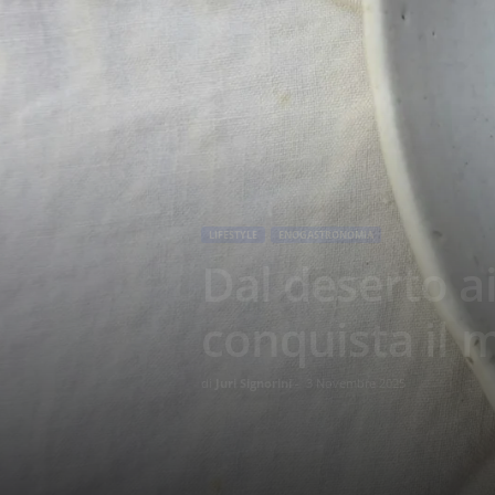
LIFESTYLE
ENOGASTRONOMIA
Dal deserto ai 
conquista il
di
Juri Signorini
-
3 Novembre 2025
426