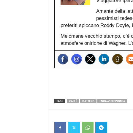
Viaggiatore iper
Amante della lett
pessimisti tedesc
preferiti spiccano Roddy Doyle
Melomane vecchio stampo, c’è ch
atmosfere oniriche di Wagner. L’o
TAGS
CAFFÈ
DATTERO
ENOGASTRONOMIA