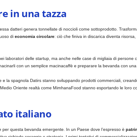
e in una tazza
essa datteri genera tonnellate di noccioli come sottoprodotto. Trasform
uoso di
economia circolare
: ciò che finiva in discarica diventa risor
i laboratori delle startup, ma anche nelle case di migliaia di persone 
, macinarli con un semplice macinacaffè e preparare la bevanda con una
e la spagnola Datirs stanno sviluppando prodotti commerciali, creando
 Medio Oriente realtà come MimhanaFood stanno esportando le loro con
ato italiano
olare per questa bevanda emergente. In un Paese dove l’espresso è
patri
ativa richiede coraggio e strategia. I primi tentativi di commercializzazi