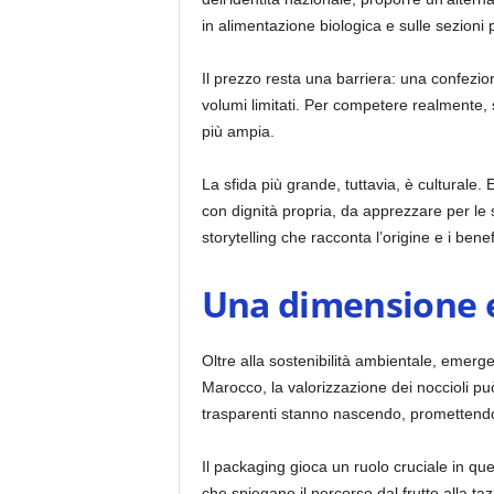
in alimentazione biologica e sulle sezioni
Il prezzo resta una barriera: una confezion
volumi limitati. Per competere realmente, s
più ampia.
La sfida più grande, tuttavia, è culturale.
con dignità propria, da apprezzare per le 
storytelling che racconta l’origine e i bene
Una dimensione et
Oltre alla sostenibilità ambientale, emerge 
Marocco, la valorizzazione dei noccioli p
trasparenti stanno nascendo, promettendo
Il packaging gioca un ruolo cruciale in qu
che spiegano il percorso dal frutto alla