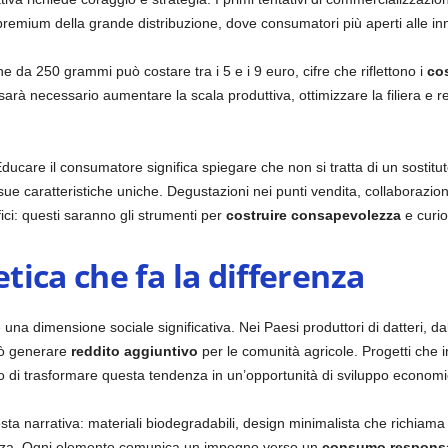
 premium della grande distribuzione, dove consumatori più aperti alle in
e da 250 grammi può costare tra i 5 e i 9 euro, cifre che riflettono i
cos
arà necessario aumentare la scala produttiva, ottimizzare la filiera e r
 Educare il consumatore significa spiegare che non si tratta di un sostit
sue caratteristiche uniche. Degustazioni nei punti vendita, collaborazio
fici: questi saranno gli strumenti per
costruire consapevolezza
e curio
ica che fa la differenza
una dimensione sociale significativa. Nei Paesi produttori di datteri, dall
uò generare
reddito aggiuntivo
per le comunità agricole. Progetti che in
 di trasformare questa tendenza in un’opportunità di sviluppo econom
esta narrativa: materiali biodegradabili, design minimalista che richiam
 tazza. Ogni elemento comunica un impegno verso un
consumo responsa